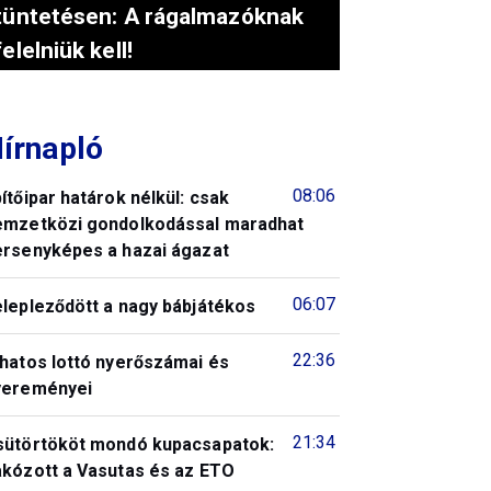
tüntetésen: A rágalmazóknak
felelniük kell!
írnapló
08:06
ítőipar határok nélkül: csak
emzetközi gondolkodással maradhat
ersenyképes a hazai ágazat
06:07
elepleződött a nagy bábjátékos
22:36
 hatos lottó nyerőszámai és
yereményei
21:34
sütörtököt mondó kupacsapatok:
akózott a Vasutas és az ETO