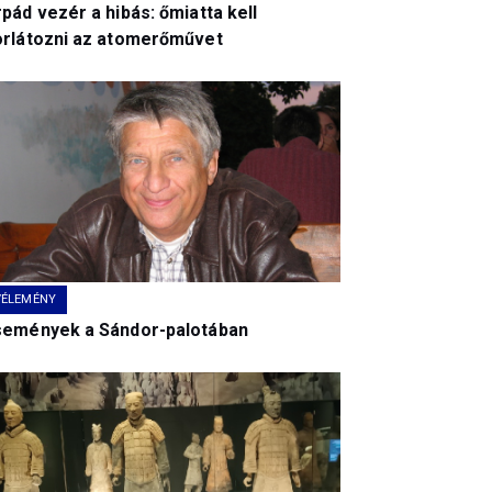
pád vezér a hibás: őmiatta kell
orlátozni az atomerőművet
VÉLEMÉNY
semények a Sándor-palotában