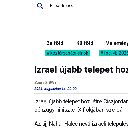
Friss hírek
Belföld
Külföld
Vélemén
köztársasági elnök
foci vb 202
Izrael újabb telepet ho
Szerző: MTi
2024. augusztus 14. 20:22
Izrael újabb telepet hoz létre Ciszjordá
pénzügyminiszter X fiókjában szerdán.
Az új, Nahal Halec nevű izraeli települ