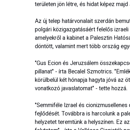
területen jön létre, és hidat képez maj
Az új telep határvonalait szerdán bemut
polgári közigazgatásáért felelős izraeli
amelyekről a kabinet a Palesztin Hatósá
döntött, valamint mert több ország egyo
"Gus Ecion és Jeruzsálem összekapcsol
pillanat" - írta Becalel Szmotrics. "Emlé
körülbelül két hónapja hagyta jóvá az öt
vonatkozó javaslatomat" - tette hozzá.
"Semmiféle Izrael és cionizmusellenes
fejlődését. Továbbra is harcolunk a pal
helyzetet teremtünk a helyszínen. Ez a