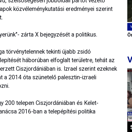
nevű, szélsőségesen jobboldali pártot vezető
napok közvéleménykutatási eredményei szerint
t.
yerünk"- zárta X bejegyzését a politikus.
Ön
 törvénytelennek tekinti újabb zsidó
V
lepítését háborúban elfoglalt területre, tehát az
ett Ciszjordániában is. Izrael szerint ezeknek
t a 2014 óta szünetelő palesztin-izraeli
zni.
gy 200 telepen Ciszjordániában és Kelet-
ácsa 2016-ban a telepépítési politika