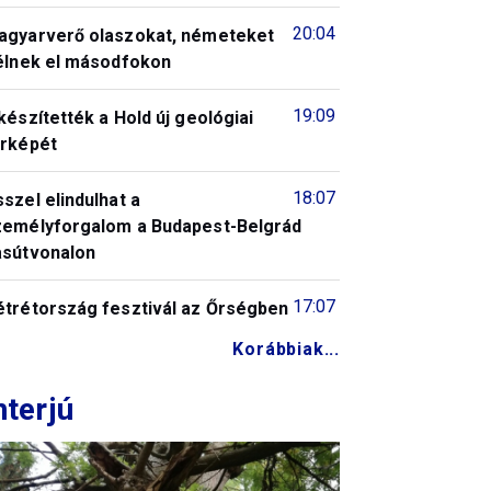
20:04
agyarverő olaszokat, németeket
télnek el másodfokon
19:09
készítették a Hold új geológiai
érképét
18:07
szel elindulhat a
zemélyforgalom a Budapest-Belgrád
asútvonalon
17:07
étrétország fesztivál az Őrségben
Korábbiak...
nterjú