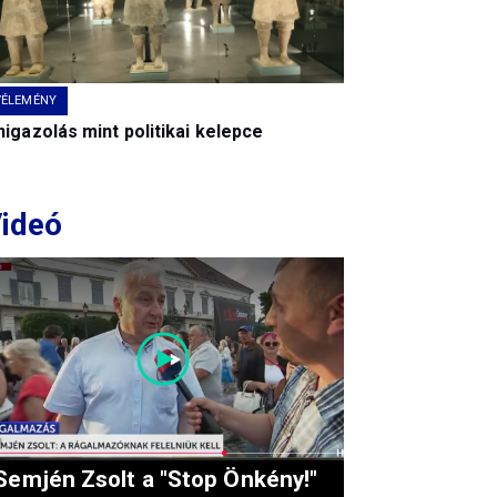
VÉLEMÉNY
igazolás mint politikai kelepce
ideó
Semjén Zsolt a "Stop Önkény!"