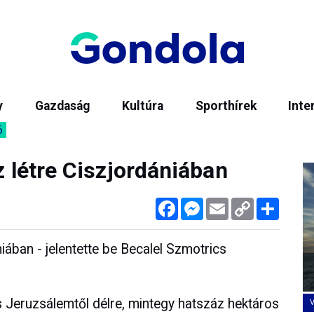
y
Gazdaság
Kultúra
Sporthírek
Inte
6
z létre Ciszjordániában
Facebook
Messenger
Email
Copy
Megos
Link
niában - jelentette be Becalel Szmotrics
és Jeruzsálemtől délre, mintegy hatszáz hektáros