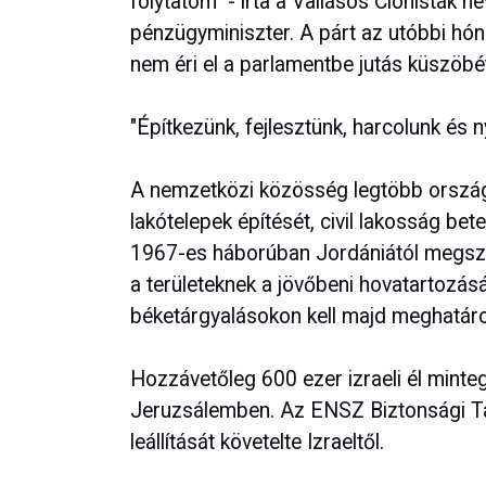
folytatom" - írta a Vallásos Cionisták 
pénzügyminiszter. A párt az utóbbi hó
nem éri el a parlamentbe jutás küszöbé
"Építkezünk, fejlesztünk, harcolunk és n
A nemzetközi közösség legtöbb országa
lakótelepek építését, civil lakosság bete
1967-es háborúban Jordániától megszerz
a területeknek a jövőbeni hovatartozásá
béketárgyalásokon kell majd meghatáro
Hozzávetőleg 600 ezer izraeli él minte
Jeruzsálemben. Az ENSZ Biztonsági Tan
leállítását követelte Izraeltől.