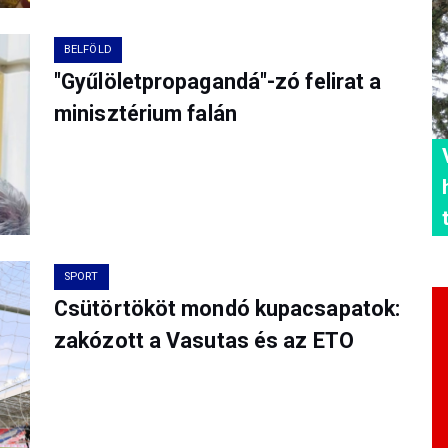
BELFÖLD
"Gyűlöletpropagandá"-zó felirat a
minisztérium falán
SPORT
Csütörtököt mondó kupacsapatok:
zakózott a Vasutas és az ETO