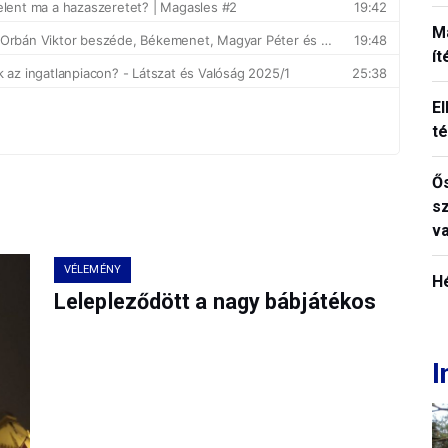
M
í
El
t
Ős
s
v
VÉLEMÉNY
H
Lelepleződött a nagy bábjátékos
I