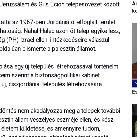
Ár
d Jeruzsálem és Gus Ecion telepesövezet között.
k
atta az 1967-ben Jordániától elfoglalt terület
 hatóság. Nahal Halec azon öt telep egyike lesz,
g (PH) Izrael elleni intézkedéseire válaszul
ldalúan elismerte a palesztin államot.
ása egy új település létrehozásával történelmi
keim szerint a biztonságpolitikai kabinet
 új, ciszjordániai település létrehozására
E
 döntés nem akadályozza meg a telepek további
esztin állam veszélyes eszméje ellen, és kész
z életem küldetése, és amennyire tudom,