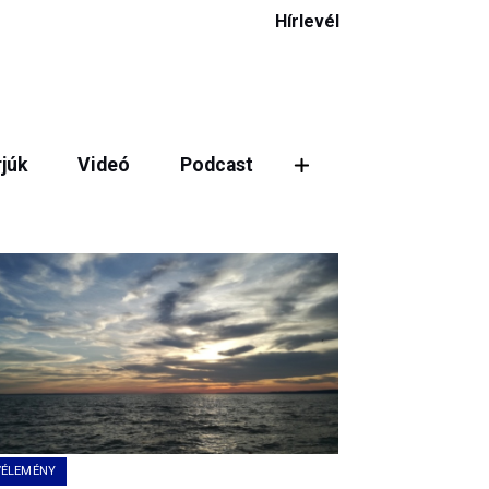
Hírlevél
rjúk
Videó
Podcast
ztás
VÉLEMÉNY