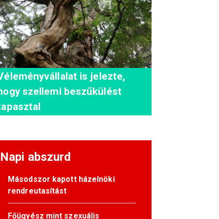
Véleményvállalat is jelezte,
hogy szellemi beszűkülést
tapasztal
Napi abszurd
Másodszor kapott házelnöki
rendreutasítást
Főügyész mint szexuális