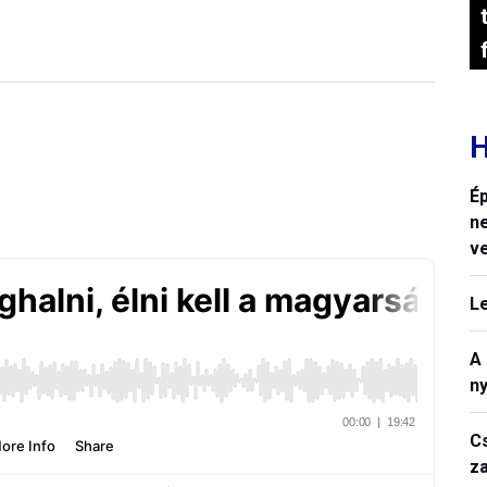
H
Ép
n
v
L
A
n
C
z