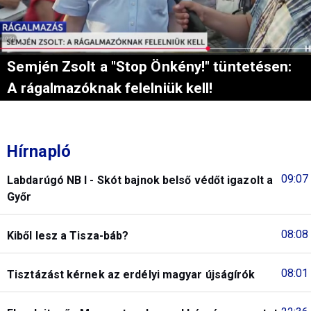
Semjén Zsolt a "Stop Önkény!" tüntetésen:
A rágalmazóknak felelniük kell!
Hírnapló
09:07
Labdarúgó NB I - Skót bajnok belső védőt igazolt a
Győr
08:08
Kiből lesz a Tisza-báb?
08:01
Tisztázást kérnek az erdélyi magyar újságírók