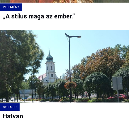
VÉLEMÉNY
„A stílus maga az ember.”
BELFÖLD
Hatvan