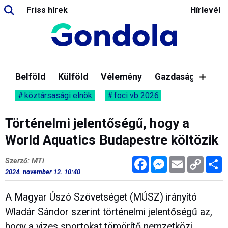
Friss hírek
Hírlevél
Belföld
Külföld
Vélemény
Gazdaság
köztársasági elnök
foci vb 2026
Történelmi jelentőségű, hogy a
World Aquatics Budapestre költözik
Facebook
Messenger
Email
Copy
M
Szerző: MTi
Link
2024. november 12. 10:40
A Magyar Úszó Szövetséget (MÚSZ) irányító
Wladár Sándor szerint történelmi jelentőségű az,
hogy a vizes sportokat tömörítő nemzetközi