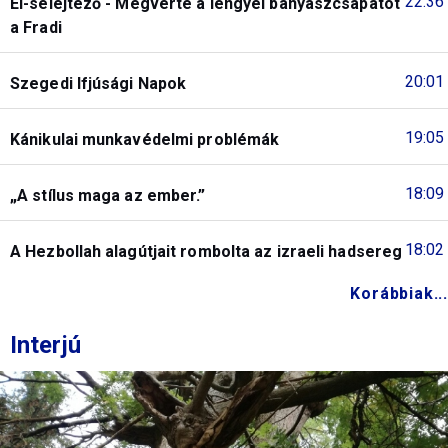
22:36
El-selejtező - Megverte a lengyel bányászcsapatot
a Fradi
20:01
Szegedi Ifjúsági Napok
19:05
Kánikulai munkavédelmi problémák
18:09
„A stílus maga az ember.”
18:02
A Hezbollah alagútjait rombolta az izraeli hadsereg
Korábbiak...
Interjú