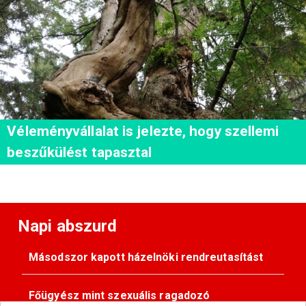
Véleményvállalat is jelezte, hogy szellemi
beszűkülést tapasztal
Napi abszurd
Másodszor kapott házelnöki rendreutasítást
Főügyész mint szexuális ragadozó