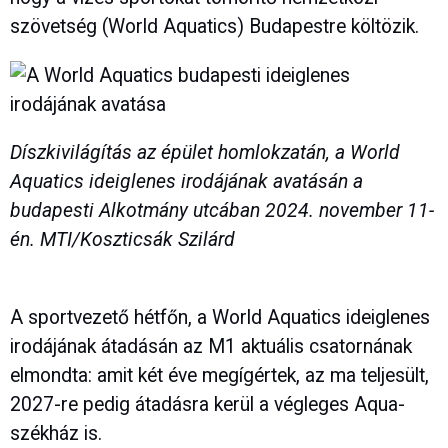
szövetség (World Aquatics) Budapestre költözik.
Díszkivilágítás az épület homlokzatán, a World
Aquatics ideiglenes irodájának avatásán a
budapesti Alkotmány utcában 2024. november 11-
én. MTI/Koszticsák Szilárd
A sportvezető hétfőn, a World Aquatics ideiglenes
irodájának átadásán az M1 aktuális csatornának
elmondta: amit két éve megígértek, az ma teljesült,
2027-re pedig átadásra kerül a végleges Aqua-
székház is.