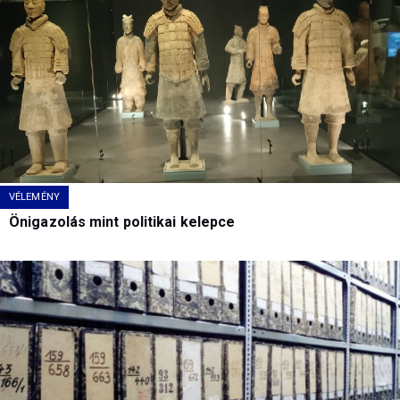
VÉLEMÉNY
Önigazolás mint politikai kelepce