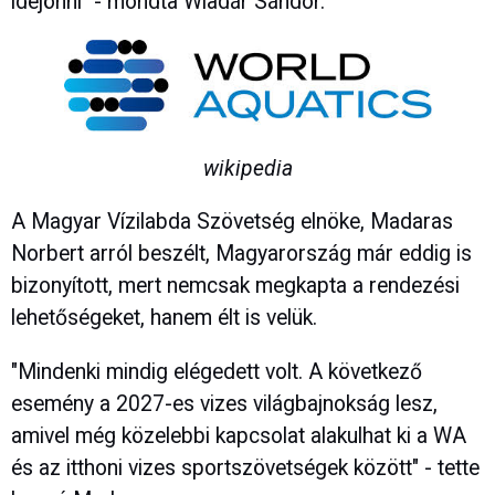
idejönni" - mondta Wladár Sándor.
wikipedia
A Magyar Vízilabda Szövetség elnöke, Madaras
Norbert arról beszélt, Magyarország már eddig is
bizonyított, mert nemcsak megkapta a rendezési
lehetőségeket, hanem élt is velük.
"Mindenki mindig elégedett volt. A következő
esemény a 2027-es vizes világbajnokság lesz,
amivel még közelebbi kapcsolat alakulhat ki a WA
és az itthoni vizes sportszövetségek között" - tette