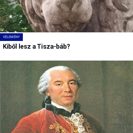
VÉLEMÉNY
Kiből lesz a Tisza-báb?