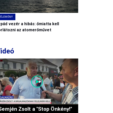
VÉLEMÉNY
pád vezér a hibás: őmiatta kell
orlátozni az atomerőművet
ideó
Semjén Zsolt a "Stop Önkény!"