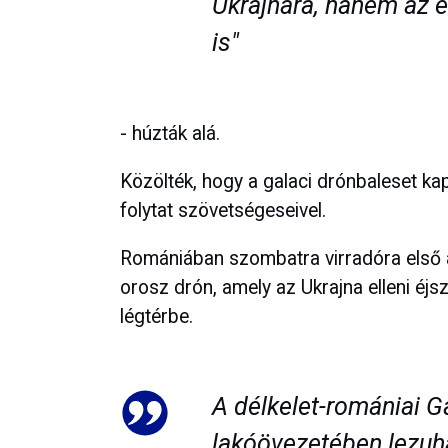
Ukrajnára, hanem az e
is"
- húzták alá.
Közölték, hogy a galaci drónbaleset k
folytat szövetségeseivel.
Romániában szombatra virradóra első al
orosz drón, amely az Ukrajna elleni éj
légtérbe.
A délkelet-romániai Ga
lakóövezetében lezuh