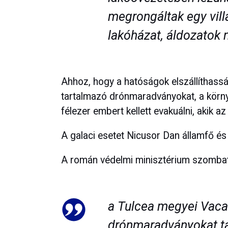
megrongáltak egy vil
lakóházat, áldozatok 
Ahhoz, hogy a hatóságok elszállíthass
tartalmazó drónmaradványokat, a körny
félezer embert kellett evakuálni, akik a
A galaci esetet Nicusor Dan államfő és Il
A román védelmi minisztérium szombat 
a Tulcea megyei Vaca
drónmaradványokat ta