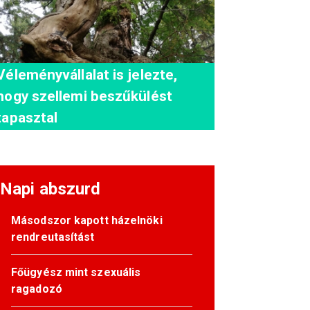
Véleményvállalat is jelezte,
hogy szellemi beszűkülést
tapasztal
Napi abszurd
Másodszor kapott házelnöki
rendreutasítást
Főügyész mint szexuális
ragadozó