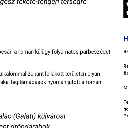
gész fekete-tengeri térségre
H
apcsán a román külügy folyamatos párbeszédet
B
R
ti
kalommal zuhant le lakott területen olyan
szakai légitámadások nyomán jutott a román
M
F
ho
lac (Galati) külvárosi
P
ant dróndarabok