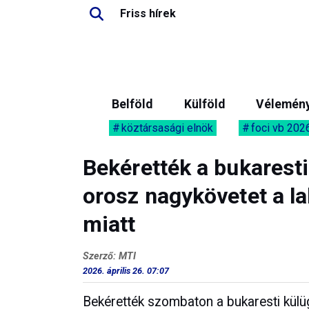
Friss hírek
Belföld
Külföld
Vélemén
köztársasági elnök
foci vb 202
Bekérették a bukarest
orosz nagykövetet a la
miatt
Szerző: MTI
2026. április 26. 07:07
Bekérették szombaton a bukaresti külü