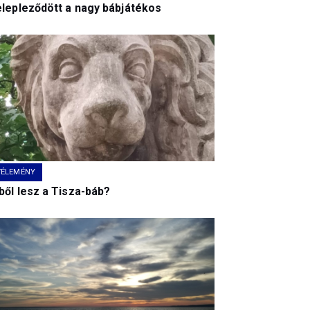
elepleződött a nagy bábjátékos
VÉLEMÉNY
ből lesz a Tisza-báb?