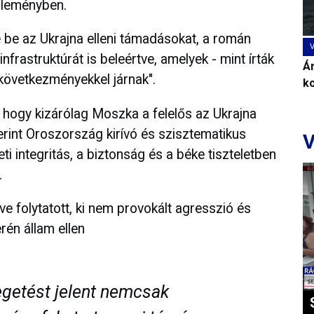
özleményben.
e be az Ukrajna elleni támadásokat, a román
nfrastruktúrát is beleértve, amelyek - mint írták
Ár
 következményekkel járnak".
k
 hogy kizárólag Moszka a felelős az Ukrajna
erint Oroszország kirívó és szisztematikus
V
ti integritás, a biztonság és a béke tiszteletben
.
e folytatott, ki nem provokált agresszió és
rén állam ellen
egetést jelent nemcsak