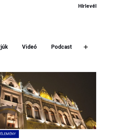
Hírlevél
rjúk
Videó
Podcast
ztás
VÉLEMÉNY