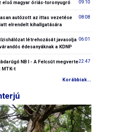
09:10
z első magyar óriás-toronyugró
08:08
tasan autózott az ittas vezetése
att elrendelt kihallgatására
06:01
ízishálózat létrehozását javasolja
 várandós édesanyáknak a KDNP
22:47
abdarúgó NB I - A Felcsút megverte
z MTK-t
Korábbiak...
nterjú