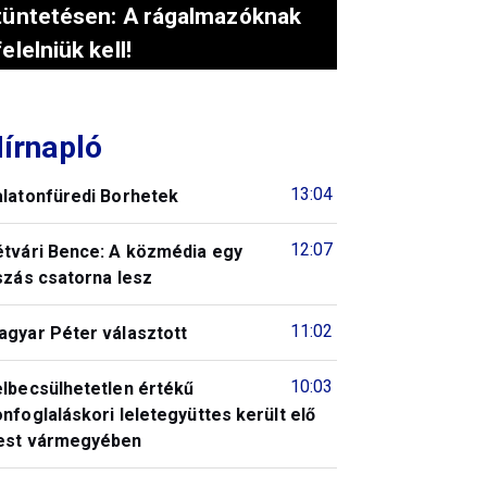
tüntetésen: A rágalmazóknak
felelniük kell!
írnapló
13:04
alatonfüredi Borhetek
12:07
étvári Bence: A közmédia egy
szás csatorna lesz
11:02
agyar Péter választott
10:03
elbecsülhetetlen értékű
nfoglaláskori leletegyüttes került elő
est vármegyében