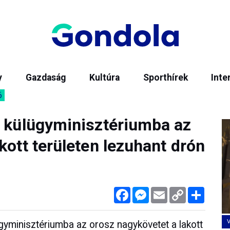
y
Gazdaság
Kultúra
Sporthírek
Inte
6
i külügyminisztériumba az
kott területen lezuhant drón
Facebook
Messenger
Email
Copy
Megos
Link
gyminisztériumba az orosz nagykövetet a lakott