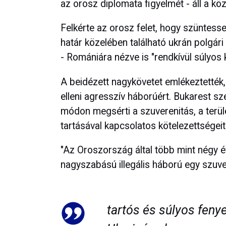
az orosz diplomata figyelmét - áll a k
Felkérte az orosz felet, hogy szüntess
határ közelében található ukrán polgári i
- Romániára nézve is "rendkívül súlyos
A beidézett nagykövetet emlékeztették,
elleni agresszív háborúért. Bukarest sz
módon megsérti a szuverenitás, a terüle
tartásával kapcsolatos kötelezettségeit
"Az Oroszország által több mint négy év
nagyszabású illegális háború egy szuve
tartós és súlyos feny