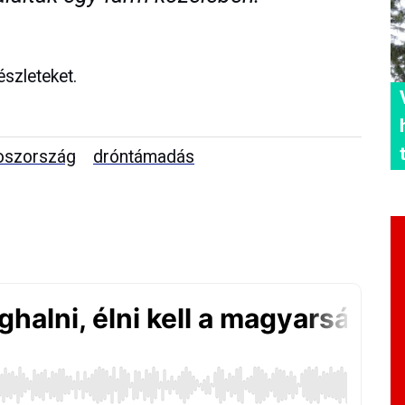
észleteket.
oszország
dróntámadás