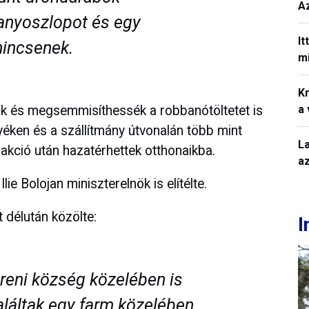
A
lanyoszlopot és egy
It
nincsenek.
mi
Kr
ák és megsemmisíthessék a robbanótöltetet is
a
éken és a szállítmány útvonalán több mint
L
z akció után hazatérhettek otthonaikba.
a
ie Bolojan miniszterelnök is elítélte.
délután közölte:
I
reni község közelében is
láltak egy farm közelében.