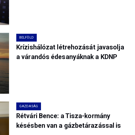
BELFÖLD
Krízishálózat létrehozását javasolja
a várandós édesanyáknak a KDNP
GAZDASÁG
Rétvári Bence: a Tisza-kormány
késésben van a gázbetárazással is