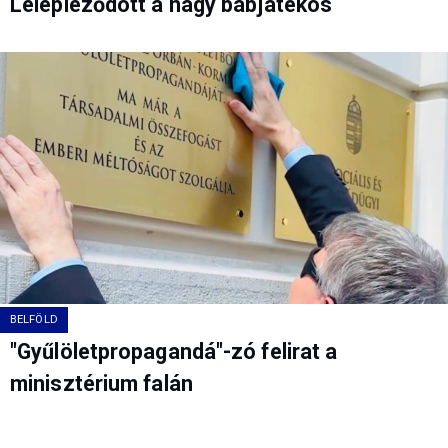
Lelepleződött a nagy bábjátékos
BELFÖLD
"Gyűlöletpropagandá"-zó felirat a
minisztérium falán