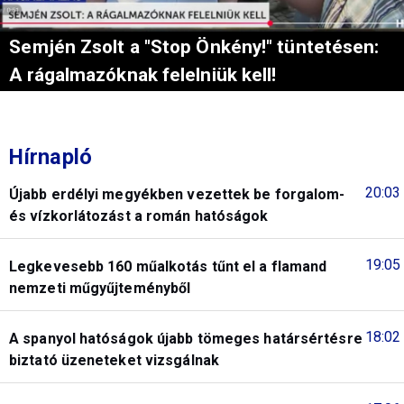
Semjén Zsolt a "Stop Önkény!" tüntetésen:
A rágalmazóknak felelniük kell!
Hírnapló
20:03
Újabb erdélyi megyékben vezettek be forgalom-
és vízkorlátozást a román hatóságok
19:05
Legkevesebb 160 műalkotás tűnt el a flamand
nemzeti műgyűjteményből
18:02
A spanyol hatóságok újabb tömeges határsértésre
biztató üzeneteket vizsgálnak