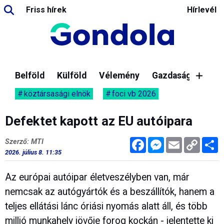
Friss hírek
Hírlevél
Belföld
Külföld
Vélemény
Gazdaság
köztársasági elnök
foci vb 2026
Defektet kapott az EU autóipara
Facebook
Messenger
Email
Copy
M
Szerző: MTI
Link
2026. július 8. 11:35
Az európai autóipar életveszélyben van, már
nemcsak az autógyártók és a beszállítók, hanem a
teljes ellátási lánc óriási nyomás alatt áll, és több
millió munkahely jövője forog kockán - jelentette ki