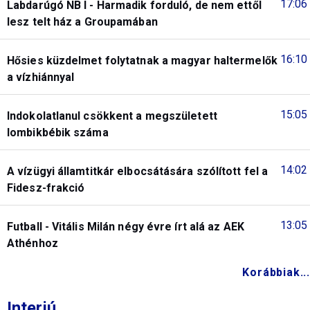
17:06
Labdarúgó NB I - Harmadik forduló, de nem ettől
lesz telt ház a Groupamában
16:10
Hősies küzdelmet folytatnak a magyar haltermelők
a vízhiánnyal
15:05
Indokolatlanul csökkent a megszületett
lombikbébik száma
14:02
A vízügyi államtitkár elbocsátására szólított fel a
Fidesz-frakció
13:05
Futball - Vitális Milán négy évre írt alá az AEK
Athénhoz
Korábbiak...
Interjú