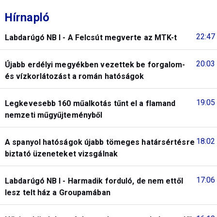
Hírnapló
22:47
Labdarúgó NB I - A Felcsút megverte az MTK-t
20:03
Újabb erdélyi megyékben vezettek be forgalom-
és vízkorlátozást a román hatóságok
19:05
Legkevesebb 160 műalkotás tűnt el a flamand
nemzeti műgyűjteményből
18:02
A spanyol hatóságok újabb tömeges határsértésre
biztató üzeneteket vizsgálnak
17:06
Labdarúgó NB I - Harmadik forduló, de nem ettől
lesz telt ház a Groupamában