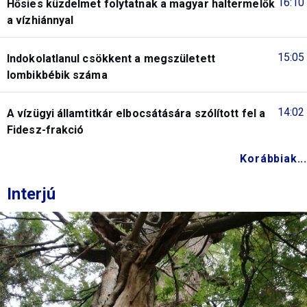
16:10
Hősies küzdelmet folytatnak a magyar haltermelők
a vízhiánnyal
15:05
Indokolatlanul csökkent a megszületett
lombikbébik száma
14:02
A vízügyi államtitkár elbocsátására szólított fel a
Fidesz-frakció
Korábbiak...
Interjú