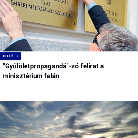
BELFÖLD
"Gyűlöletpropagandá"-zó felirat a
minisztérium falán