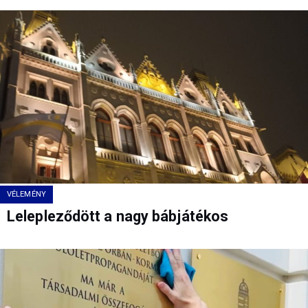
VÉLEMÉNY
Lelepleződött a nagy bábjátékos