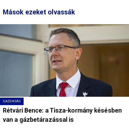
Mások ezeket olvassák
GAZDASÁG
Rétvári Bence: a Tisza-kormány késésben
van a gázbetárazással is