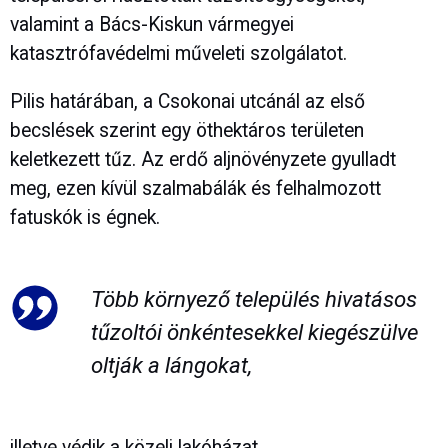
valamint a Bács-Kiskun vármegyei
katasztrófavédelmi műveleti szolgálatot.
Pilis határában, a Csokonai utcánál az első
becslések szerint egy öthektáros területen
keletkezett tűz. Az erdő aljnövényzete gyulladt
meg, ezen kívül szalmabálák és felhalmozott
fatuskók is égnek.
Több környező település hivatásos
tűzoltói önkéntesekkel kiegészülve
oltják a lángokat,
illetve védik a közeli lakóházat.