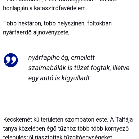
honlapján a katasztrófavédelem.
Több hektáron, több helyszínen, foltokban
nyárfaerdő aljnövényzete,
nyárfapihe ég, emellett
szalmabálák is tüzet fogtak, illetve
egy autó is kigyulladt
Kecskemét külterületén szombaton este. A Talfája
tanya közelében égő tűzhöz több több környező
településről riasztottak tűzoltóegységeket,