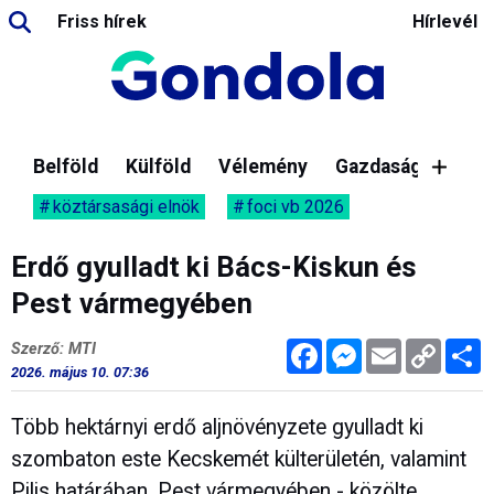
Friss hírek
Hírlevél
Belföld
Külföld
Vélemény
Gazdaság
köztársasági elnök
foci vb 2026
Erdő gyulladt ki Bács-Kiskun és
Pest vármegyében
Facebook
Messenger
Email
Copy
M
Szerző: MTI
Link
2026. május 10. 07:36
Több hektárnyi erdő aljnövényzete gyulladt ki
szombaton este Kecskemét külterületén, valamint
Pilis határában, Pest vármegyében - közölte