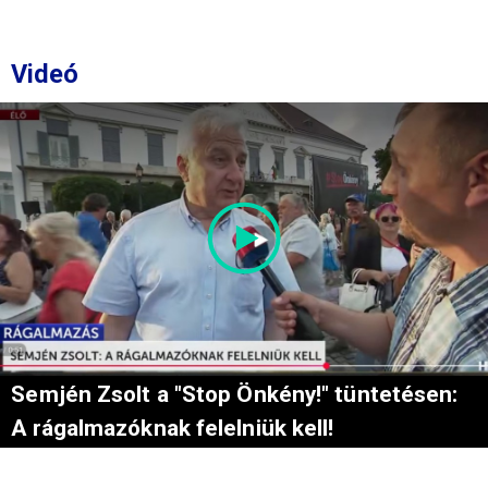
Videó
Semjén Zsolt a "Stop Önkény!" tüntetésen:
A rágalmazóknak felelniük kell!