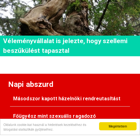
Véleményvállalat is jelezte, hogy szellemi
beszűkülést tapasztal
Napi abszurd
Másodszor kapott házelnöki rendreutasítást
Főügyész mint szexuális ragadozó
Oldalunk cookie-kat használ a hirdetések kezeléséhez és
Megértettem
látogatási statisztikák gyűjtéséhez.
Pimasz önkényúr