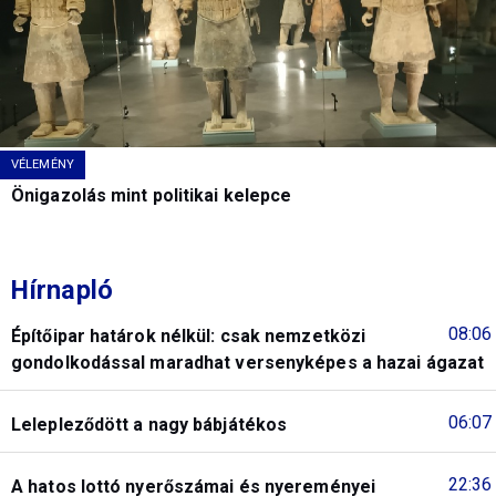
VÉLEMÉNY
Önigazolás mint politikai kelepce
Hírnapló
08:06
Építőipar határok nélkül: csak nemzetközi
gondolkodással maradhat versenyképes a hazai ágazat
06:07
Lelepleződött a nagy bábjátékos
22:36
A hatos lottó nyerőszámai és nyereményei