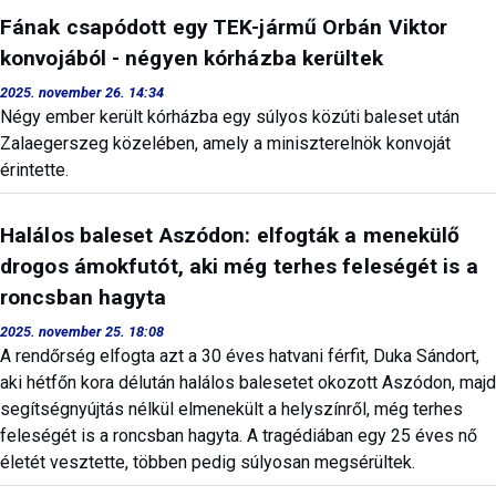
Fának csapódott egy TEK-jármű Orbán Viktor
konvojából - négyen kórházba kerültek
2025. november 26. 14:34
Négy ember került kórházba egy súlyos közúti baleset után
Zalaegerszeg közelében, amely a miniszterelnök konvoját
érintette.
Halálos baleset Aszódon: elfogták a menekülő
drogos ámokfutót, aki még terhes feleségét is a
roncsban hagyta
2025. november 25. 18:08
A rendőrség elfogta azt a 30 éves hatvani férfit, Duka Sándort,
aki hétfőn kora délután halálos balesetet okozott Aszódon, majd
segítségnyújtás nélkül elmenekült a helyszínről, még terhes
feleségét is a roncsban hagyta. A tragédiában egy 25 éves nő
életét vesztette, többen pedig súlyosan megsérültek.