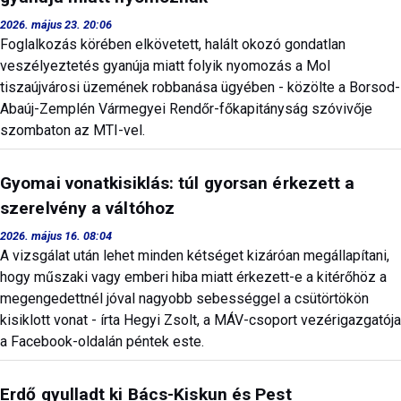
2026. május 23. 20:06
Foglalkozás körében elkövetett, halált okozó gondatlan
veszélyeztetés gyanúja miatt folyik nyomozás a Mol
tiszaújvárosi üzemének robbanása ügyében - közölte a Borsod-
Abaúj-Zemplén Vármegyei Rendőr-főkapitányság szóvivője
szombaton az MTI-vel.
Gyomai vonatkisiklás: túl gyorsan érkezett a
szerelvény a váltóhoz
2026. május 16. 08:04
A vizsgálat után lehet minden kétséget kizáróan megállapítani,
hogy műszaki vagy emberi hiba miatt érkezett-e a kitérőhöz a
megengedettnél jóval nagyobb sebességgel a csütörtökön
kisiklott vonat - írta Hegyi Zsolt, a MÁV-csoport vezérigazgatója
a Facebook-oldalán péntek este.
Erdő gyulladt ki Bács-Kiskun és Pest