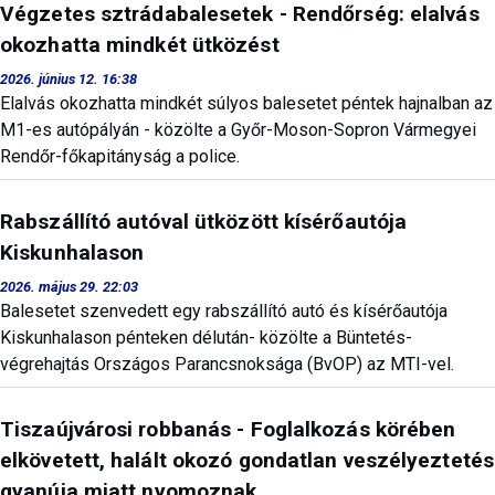
Végzetes sztrádabalesetek - Rendőrség: elalvás
okozhatta mindkét ütközést
2026. június 12. 16:38
Elalvás okozhatta mindkét súlyos balesetet péntek hajnalban az
M1-es autópályán - közölte a Győr-Moson-Sopron Vármegyei
Rendőr-főkapitányság a police.
Rabszállító autóval ütközött kísérőautója
Kiskunhalason
2026. május 29. 22:03
Balesetet szenvedett egy rabszállító autó és kísérőautója
Kiskunhalason pénteken délután- közölte a Büntetés-
végrehajtás Országos Parancsnoksága (BvOP) az MTI-vel.
Tiszaújvárosi robbanás - Foglalkozás körében
elkövetett, halált okozó gondatlan veszélyeztetés
gyanúja miatt nyomoznak