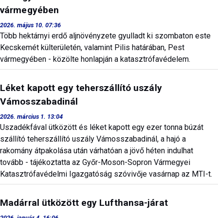
vármegyében
2026. május 10. 07:36
Több hektárnyi erdő aljnövényzete gyulladt ki szombaton este
Kecskemét külterületén, valamint Pilis határában, Pest
vármegyében - közölte honlapján a katasztrófavédelem.
Léket kapott egy teherszállító uszály
Vámosszabadinál
2026. március 1. 13:04
Uszadékfával ütközött és léket kapott egy ezer tonna búzát
szállító teherszállító uszály Vámosszabadinál, a hajó a
rakomány átpakolása után várhatóan a jövő héten indulhat
tovább - tájékoztatta az Győr-Moson-Sopron Vármegyei
Katasztrófavédelmi Igazgatóság szóvivője vasárnap az MTI-t.
Madárral ütközött egy Lufthansa-járat
2026. január 4. 16:06