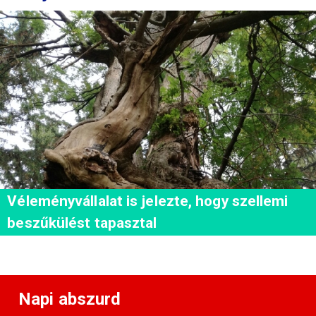
Véleményvállalat is jelezte, hogy szellemi
beszűkülést tapasztal
Napi abszurd