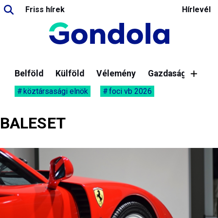
Friss hírek
Hírlevél
Belföld
Külföld
Vélemény
Gazdaság
köztársasági elnök
foci vb 2026
BALESET