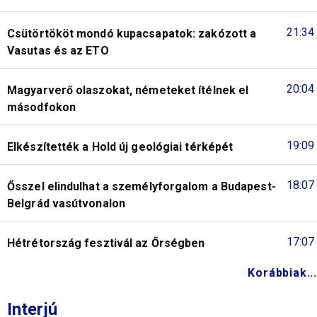
21:34
Csütörtököt mondó kupacsapatok: zakózott a
Vasutas és az ETO
20:04
Magyarverő olaszokat, németeket ítélnek el
másodfokon
19:09
Elkészítették a Hold új geológiai térképét
18:07
Ősszel elindulhat a személyforgalom a Budapest-
Belgrád vasútvonalon
17:07
Hétrétország fesztivál az Őrségben
Korábbiak...
Interjú