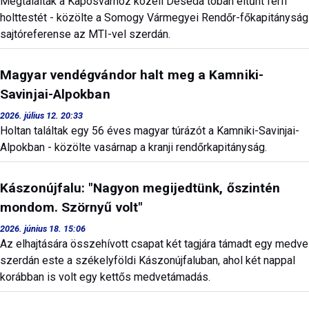
Megtalálták a Kaposvárhoz közeli Deseda tóban eltűnt férfi
holttestét - közölte a Somogy Vármegyei Rendőr-főkapitányság
sajtóreferense az MTI-vel szerdán.
Magyar vendégvándor halt meg a Kamniki-
Savinjai-Alpokban
2026. július 12. 20:33
Holtan találtak egy 56 éves magyar túrázót a Kamniki-Savinjai-
Alpokban - közölte vasárnap a kranji rendőrkapitányság.
Kászonújfalu: "Nagyon megijedtünk, őszintén
mondom. Szörnyű volt"
2026. június 18. 15:06
Az elhajtására összehívott csapat két tagjára támadt egy medve
szerdán este a székelyföldi Kászonújfaluban, ahol két nappal
korábban is volt egy kettős medvetámadás.