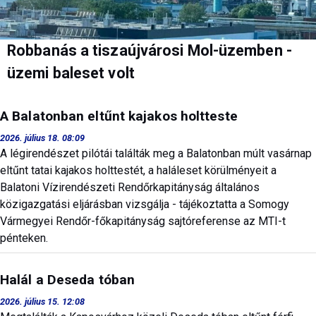
Robbanás a tiszaújvárosi Mol-üzemben -
üzemi baleset volt
A Balatonban eltűnt kajakos holtteste
2026. július 18. 08:09
A légirendészet pilótái találták meg a Balatonban múlt vasárnap
eltűnt tatai kajakos holttestét, a haláleset körülményeit a
Balatoni Vízirendészeti Rendőrkapitányság általános
közigazgatási eljárásban vizsgálja - tájékoztatta a Somogy
Vármegyei Rendőr-főkapitányság sajtóreferense az MTI-t
pénteken.
Halál a Deseda tóban
2026. július 15. 12:08