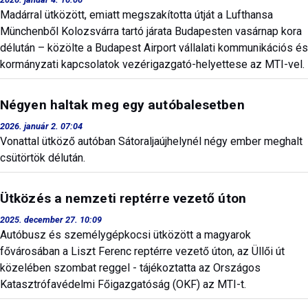
Madárral ütközött, emiatt megszakította útját a Lufthansa
Münchenből Kolozsvárra tartó járata Budapesten vasárnap kora
délután – közölte a Budapest Airport vállalati kommunikációs és
kormányzati kapcsolatok vezérigazgató-helyettese az MTI-vel.
Négyen haltak meg egy autóbalesetben
2026. január 2. 07:04
Vonattal ütköző autóban Sátoraljaújhelynél négy ember meghalt
csütörtök délután.
Ütközés a nemzeti reptérre vezető úton
2025. december 27. 10:09
Autóbusz és személygépkocsi ütközött a magyarok
fővárosában a Liszt Ferenc reptérre vezető úton, az Üllői út
közelében szombat reggel - tájékoztatta az Országos
Katasztrófavédelmi Főigazgatóság (OKF) az MTI-t.