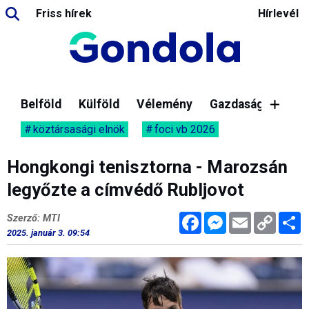
Friss hírek
Hírlevél
Belföld
Külföld
Vélemény
Gazdaság
köztársasági elnök
foci vb 2026
Hongkongi tenisztorna - Marozsán
legyőzte a címvédő Rubljovot
Facebook
Messenger
Email
Copy
M
Szerző: MTI
Link
2025. január 3. 09:54