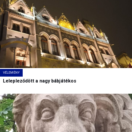
VÉLEMÉNY
Lelepleződött a nagy bábjátékos