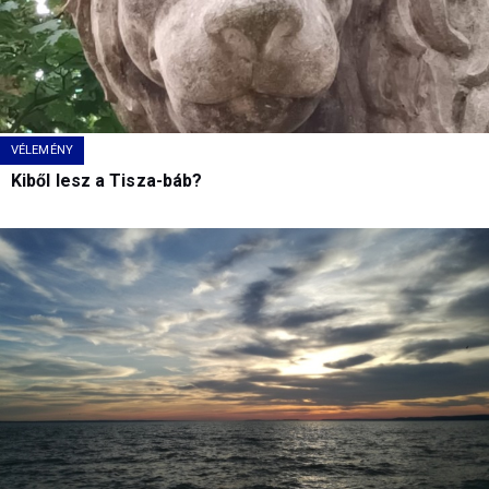
VÉLEMÉNY
Kiből lesz a Tisza-báb?