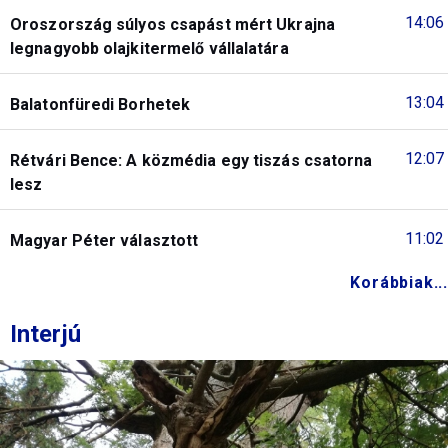
14:06
Oroszország súlyos csapást mért Ukrajna
legnagyobb olajkitermelő vállalatára
13:04
Balatonfüredi Borhetek
12:07
Rétvári Bence: A közmédia egy tiszás csatorna
lesz
11:02
Magyar Péter választott
Korábbiak...
Interjú