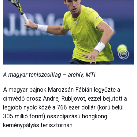
A magyar teniszcsillag – archív, MTI
A magyar bajnok Marozsán Fábián legyőzte a
címvédő orosz Andrej Rubljovot, ezzel bejutott a
legjobb nyolc közé a 766 ezer dollár (körülbelül
305 millió forint) összdíjazású hongkongi
keménypályás tenisztornán.