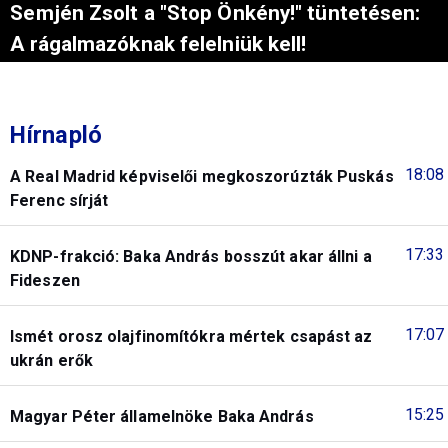
Semjén Zsolt a "Stop Önkény!" tüntetésen:
A rágalmazóknak felelniük kell!
Hírnapló
18:08
A Real Madrid képviselői megkoszorúzták Puskás
Ferenc sírját
17:33
KDNP-frakció: Baka András bosszút akar állni a
Fideszen
17:07
Ismét orosz olajfinomítókra mértek csapást az
ukrán erők
15:25
Magyar Péter államelnöke Baka András