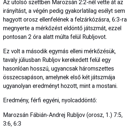
Az utolsó szettben Marozsán 2:2-nél vette át az
irányítást, a végén pedig gyakorlatilag esélyt sem
hagyott orosz ellenfelének a felzárkózásra, 6:3-ra
megnyerte a mérkőzést eldöntő játszmát, ezzel
pontosan 2 óra alatt múlta felül Rubljovot.
Ez volt a második egymás elleni mérkőzésük,
tavaly júliusban Rubljov kerekedett felül egy
hasonlóan hosszú, ugyancsak háromszettes
összecsapáson, amelynek első két játszmája
ugyanolyan eredményt hozott, mint a mostani.
Eredmény, férfi egyéni, nyolcaddöntő:
Marozsán Fábián-Andrej Rubljov (orosz, 1.) 7:5,
3:6, 6:3