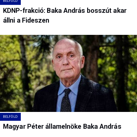
BELFÖLD
KDNP-frakció: Baka András bosszút akar
állni a Fideszen
BELFÖLD
Magyar Péter államelnöke Baka András