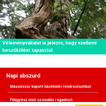
Véleményvállalat is jelezte, hogy szellemi
beszűkülést tapasztal
Napi abszurd
Másodszor kapott házelnöki rendreutasítást
Főügyész mint szexuális ragadozó