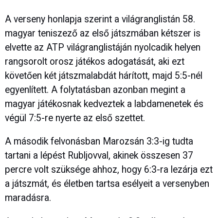
A verseny honlapja szerint a világranglistán 58.
magyar teniszező az első játszmában kétszer is
elvette az ATP világranglistáján nyolcadik helyen
rangsorolt orosz játékos adogatását, aki ezt
követően két játszmalabdát hárított, majd 5:5-nél
egyenlített. A folytatásban azonban megint a
magyar játékosnak kedveztek a labdamenetek és
végül 7:5-re nyerte az első szettet.
A második felvonásban Marozsán 3:3-ig tudta
tartani a lépést Rubljovval, akinek összesen 37
percre volt szüksége ahhoz, hogy 6:3-ra lezárja ezt
a játszmát, és életben tartsa esélyeit a versenyben
maradásra.