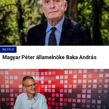
BELFÖLD
Magyar Péter államelnöke Baka András