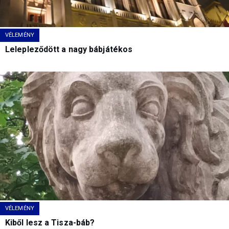
VÉLEMÉNY
Lelepleződött a nagy bábjátékos
VÉLEMÉNY
Kiből lesz a Tisza-báb?