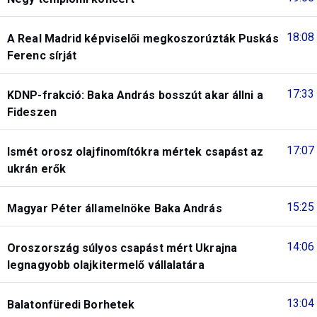
18:08
A Real Madrid képviselői megkoszorúzták Puskás
Ferenc sírját
17:33
KDNP-frakció: Baka András bosszút akar állni a
Fideszen
17:07
Ismét orosz olajfinomítókra mértek csapást az
ukrán erők
15:25
Magyar Péter államelnöke Baka András
14:06
Oroszország súlyos csapást mért Ukrajna
legnagyobb olajkitermelő vállalatára
13:04
Balatonfüredi Borhetek