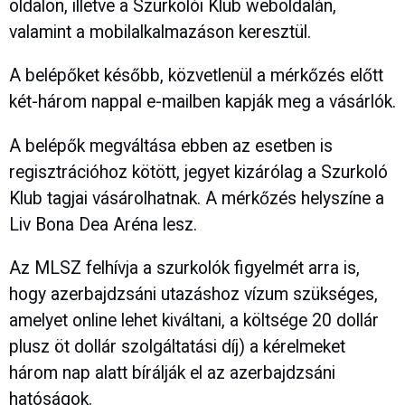
oldalon, illetve a Szurkolói Klub weboldalán,
valamint a mobilalkalmazáson keresztül.
A belépőket később, közvetlenül a mérkőzés előtt
két-három nappal e-mailben kapják meg a vásárlók.
A belépők megváltása ebben az esetben is
regisztrációhoz kötött, jegyet kizárólag a Szurkoló
Klub tagjai vásárolhatnak. A mérkőzés helyszíne a
Liv Bona Dea Aréna lesz.
Az MLSZ felhívja a szurkolók figyelmét arra is,
hogy azerbajdzsáni utazáshoz vízum szükséges,
amelyet online lehet kiváltani, a költsége 20 dollár
plusz öt dollár szolgáltatási díj) a kérelmeket
három nap alatt bírálják el az azerbajdzsáni
hatóságok.