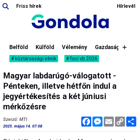
Friss hírek
Hírlevél
Belföld
Külföld
Vélemény
Gazdaság
köztársasági elnök
foci vb 2026
Magyar labdarúgó-válogatott -
Pénteken, illetve hétfőn indul a
jegyértékesítés a két júniusi
mérkőzésre
Facebook
Messenger
Email
Copy
M
Szerző: MTI
Link
2025. május 14. 07:08