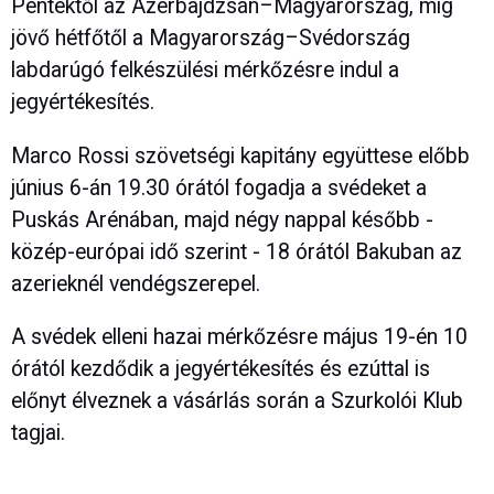
Péntektől az Azerbajdzsán–Magyarország, míg
jövő hétfőtől a Magyarország–Svédország
labdarúgó felkészülési mérkőzésre indul a
jegyértékesítés.
Marco Rossi szövetségi kapitány együttese előbb
június 6-án 19.30 órától fogadja a svédeket a
Puskás Arénában, majd négy nappal később -
közép-európai idő szerint - 18 órától Bakuban az
azerieknél vendégszerepel.
A svédek elleni hazai mérkőzésre május 19-én 10
órától kezdődik a jegyértékesítés és ezúttal is
előnyt élveznek a vásárlás során a Szurkolói Klub
tagjai.