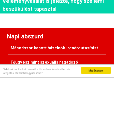
Véleményvállalat is jelezte, hogy szellemi
beszűkülést tapasztal
Napi abszurd
Másodszor kapott házelnöki rendreutasítást
Főügyész mint szexuális ragadozó
Oldalunk cookie-kat használ a hirdetések kezeléséhez és
Megértettem
látogatási statisztikák gyűjtéséhez.
Pimasz önkényúr
Kövessen minket: