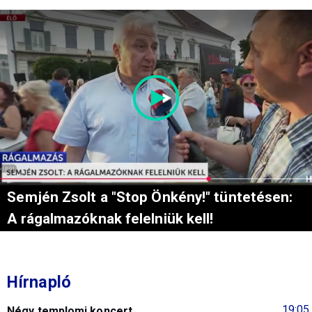
Semjén Zsolt a "Stop Önkény!" tüntetésen:
A rágalmazóknak felelniük kell!
Hírnapló
19:05
Négy templomi koncert