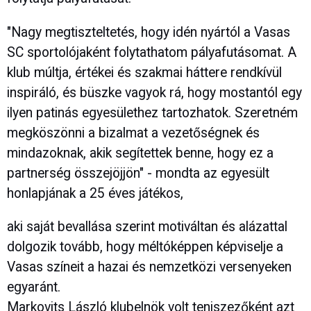
"Nagy megtiszteltetés, hogy idén nyártól a Vasas
SC sportolójaként folytathatom pályafutásomat. A
klub múltja, értékei és szakmai háttere rendkívül
inspiráló, és büszke vagyok rá, hogy mostantól egy
ilyen patinás egyesülethez tartozhatok. Szeretném
megköszönni a bizalmat a vezetőségnek és
mindazoknak, akik segítettek benne, hogy ez a
partnerség összejöjjön" - mondta az egyesült
honlapjának a 25 éves játékos,
aki saját bevallása szerint motiváltan és alázattal
dolgozik tovább, hogy méltóképpen képviselje a
Vasas színeit a hazai és nemzetközi versenyeken
egyaránt.
Markovits László klubelnök volt teniszezőként azt