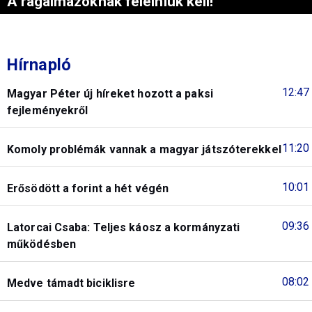
A rágalmazóknak felelniük kell!
Hírnapló
12:47
Magyar Péter új híreket hozott a paksi
fejleményekről
11:20
Komoly problémák vannak a magyar játszóterekkel
10:01
Erősödött a forint a hét végén
09:36
Latorcai Csaba: Teljes káosz a kormányzati
működésben
08:02
Medve támadt biciklisre