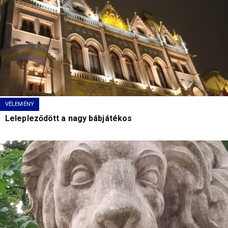
VÉLEMÉNY
Lelepleződött a nagy bábjátékos