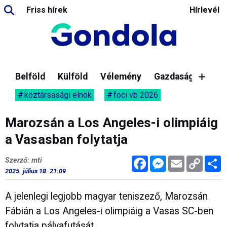
Friss hírek
Hírlevél
Belföld
Külföld
Vélemény
Gazdaság
köztársasági elnök
foci vb 2026
Marozsán a Los Angeles-i olimpiáig
a Vasasban folytatja
Facebook
Messenger
Email
Copy
M
Szerző: mti
Link
2025. július 18. 21:09
A jelenlegi legjobb magyar teniszező, Marozsán
Fábián a Los Angeles-i olimpiáig a Vasas SC-ben
folytatja pályafutását.