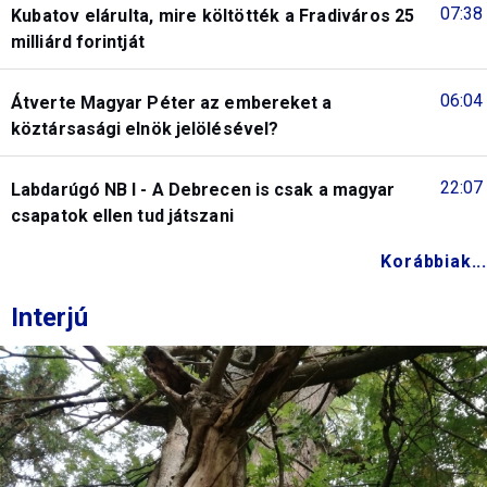
07:38
Kubatov elárulta, mire költötték a Fradiváros 25
milliárd forintját
06:04
Átverte Magyar Péter az embereket a
köztársasági elnök jelölésével?
22:07
Labdarúgó NB I - A Debrecen is csak a magyar
csapatok ellen tud játszani
Korábbiak...
Interjú