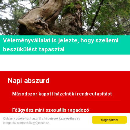
Véleményvállalat is jelezte, hogy szellemi
beszűkülést tapasztal
Napi abszurd
Másodszor kapott házelnöki rendreutasítást
Főügyész mint szexuális ragadozó
Oldalunk cookie-kat használ a hirdetések kezeléséhez és
Megértettem
látogatási statisztikák gyűjtéséhez.
Pimasz önkényúr