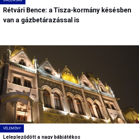
GAZDASÁG
Rétvári Bence: a Tisza-kormány késésben
van a gázbetárazással is
VÉLEMÉNY
Lelepleződött a nagy bábjátékos