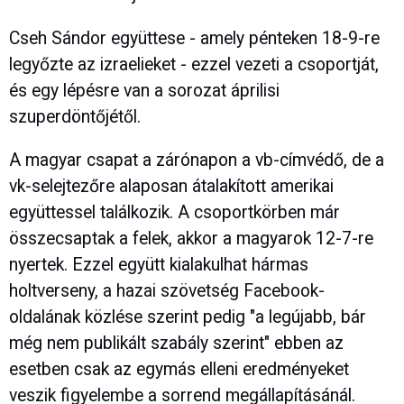
Cseh Sándor együttese - amely pénteken 18-9-re
legyőzte az izraelieket - ezzel vezeti a csoportját,
és egy lépésre van a sorozat áprilisi
szuperdöntőjétől.
A magyar csapat a zárónapon a vb-címvédő, de a
vk-selejtezőre alaposan átalakított amerikai
együttessel találkozik. A csoportkörben már
összecsaptak a felek, akkor a magyarok 12-7-re
nyertek. Ezzel együtt kialakulhat hármas
holtverseny, a hazai szövetség Facebook-
oldalának közlése szerint pedig "a legújabb, bár
még nem publikált szabály szerint" ebben az
esetben csak az egymás elleni eredményeket
veszik figyelembe a sorrend megállapításánál.