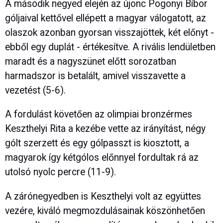
A második negyed elején az újonc Pogonyi Bíbor
góljaival kettővel ellépett a magyar válogatott, az
olaszok azonban gyorsan visszajöttek, két előnyt -
ebből egy duplát - értékesítve. A rivális lendületben
maradt és a nagyszünet előtt sorozatban
harmadszor is betalált, amivel visszavette a
vezetést (5-6).
A fordulást követően az olimpiai bronzérmes
Keszthelyi Rita a kezébe vette az irányítást, négy
gólt szerzett és egy gólpasszt is kiosztott, a
magyarok így kétgólos előnnyel fordultak rá az
utolsó nyolc percre (11-9).
A zárónegyedben is Keszthelyi volt az együttes
vezére, kiváló megmozdulásainak köszönhetően