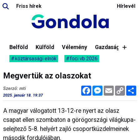
Friss hírek
Hírlevél
Belföld
Külföld
Vélemény
Gazdaság
köztársasági elnök
foci vb 2026
Megvertük az olaszokat
Facebook
Messenger
Email
Copy
M
Szerző: mti
Link
2025. január 18. 19:37
A magyar válogatott 13-12-re nyert az olasz
csapat ellen szombaton a görögországi világkupa-
selejtező 5-8. helyért zajló csoportküzdelmeinek
második fordulójában.