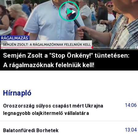
Semjén Zsolt a "Stop Önkény!" tüntetésen:
A rágalmazóknak felelniük kell!
Hírnapló
14:06
Oroszország súlyos csapást mért Ukrajna
legnagyobb olajkitermelő vállalatára
13:04
Balatonfüredi Borhetek