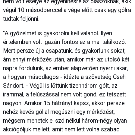
nem volt esélye az egyenlítésre az olaszoknak, akik
végül 10 másodperccel a vége előtt csak egy gólra
tudtak feljönni.
"A győzelmet is gyakorolni kell valahol. Ilyen
értelemben volt igazán fontos ez a mai találkozó.
Mert persze új a csapatunk, és gyakorlunk sokat,
ám ennyi mérkőzés után, amikor már az utolsó két
napra fordulunk, az ember alapvetően nyerni akar,
a hogyan másodlagos - idézte a szövetség Cseh
Sándort. - Végül is lőttünk tizenhárom gólt, az
irammal, a felúszással nem volt gond, ez tetszett
nagyon. Amikor 15 hátrányt kapsz, akkor persze
nehéz kevés góllal megúszni egy mérkőzést,
mégsem mehetek el szó nélkül három-négy olyan
akciógóljuk mellett, amit nem lett volna szabad