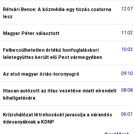
12:07
Rétvári Bence: A közmédia egy tiszás csatorna
lesz
11:02
Magyar Péter választott
10:03
Felbecsülhetetlen értékű honfoglaláskori
leletegyüttes került elő Pest vármegyében
09:10
Az első magyar óriás-toronyugró
08:08
Ittasan autózott az ittas vezetése miatt elrendelt
kihallgatására
06:01
Krízishálózat létrehozását javasolja a várandós
édesanyáknak a KDNP