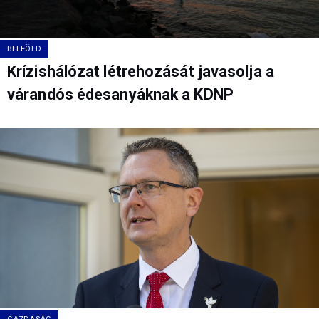
BELFÖLD
Krízishálózat létrehozását javasolja a
várandós édesanyáknak a KDNP