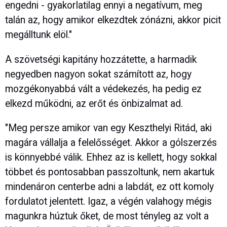
engedni - gyakorlatilag ennyi a negatívum, meg
talán az, hogy amikor elkezdtek zónázni, akkor picit
megálltunk elöl."
A szövetségi kapitány hozzátette, a harmadik
negyedben nagyon sokat számított az, hogy
mozgékonyabbá vált a védekezés, ha pedig ez
elkezd működni, az erőt és önbizalmat ad.
"Meg persze amikor van egy Keszthelyi Ritád, aki
magára vállalja a felelősséget. Akkor a gólszerzés
is könnyebbé válik. Ehhez az is kellett, hogy sokkal
többet és pontosabban passzoltunk, nem akartuk
mindenáron centerbe adni a labdát, ez ott komoly
fordulatot jelentett. Igaz, a végén valahogy mégis
magunkra húztuk őket, de most tényleg az volt a