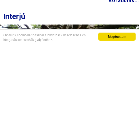
Korábbiak...
Interjú
Oldalunk cookie-kat használ a hirdetések kezeléséhez és
Megértettem
látogatási statisztikák gyűjtéséhez.
Véleményvállalat is jelezte, hogy szellemi
beszűkülést tapasztal