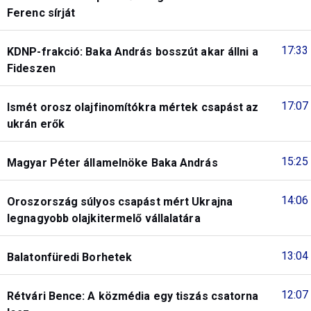
Ferenc sírját
17:33
KDNP-frakció: Baka András bosszút akar állni a
Fideszen
17:07
Ismét orosz olajfinomítókra mértek csapást az
ukrán erők
15:25
Magyar Péter államelnöke Baka András
14:06
Oroszország súlyos csapást mért Ukrajna
legnagyobb olajkitermelő vállalatára
13:04
Balatonfüredi Borhetek
12:07
Rétvári Bence: A közmédia egy tiszás csatorna