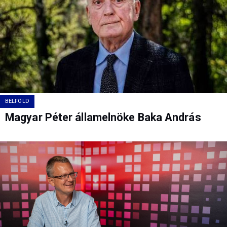
BELFÖLD
Magyar Péter államelnöke Baka András