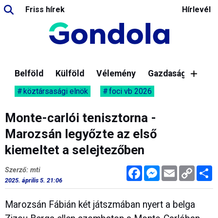
Friss hírek
Hírlevél
Belföld
Külföld
Vélemény
Gazdaság
köztársasági elnök
foci vb 2026
Monte-carlói tenisztorna -
Marozsán legyőzte az első
kiemeltet a selejtezőben
Facebook
Messenger
Email
Copy
M
Szerző: mti
Link
2025. április 5. 21:06
Marozsán Fábián két játszmában nyert a belga