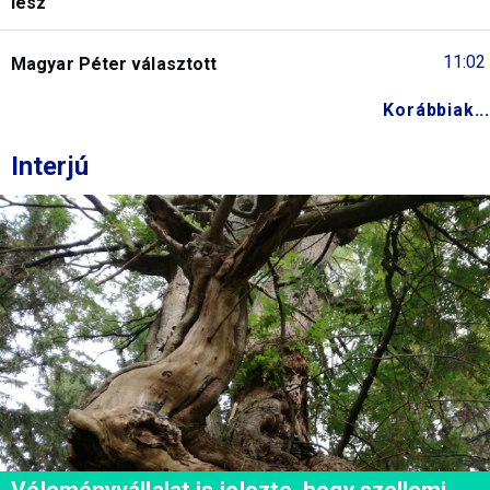
lesz
11:02
Magyar Péter választott
Korábbiak...
Interjú
Véleményvállalat is jelezte, hogy szellemi