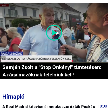
Semjén Zsolt a "Stop Önkény!" tüntetésen:
A rágalmazóknak felelniük kell!
Hírnapló
18:08
A Real Madrid képviselői megkoszorúzták Puskás