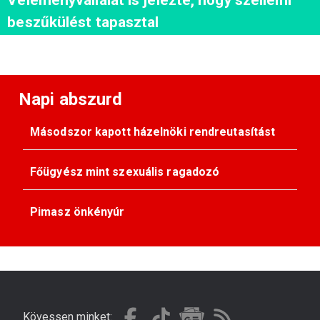
beszűkülést tapasztal
Napi abszurd
Másodszor kapott házelnöki rendreutasítást
Főügyész mint szexuális ragadozó
Pimasz önkényúr
Kövessen minket: