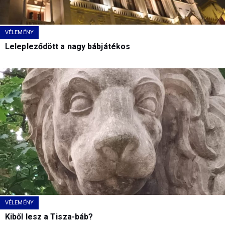
VÉLEMÉNY
Lelepleződött a nagy bábjátékos
VÉLEMÉNY
Kiből lesz a Tisza-báb?