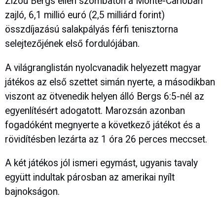
Zizou Bergs ellen szombaton a Monte-Carlóban
zajló, 6,1 millió euró (2,5 milliárd forint)
összdíjazású salakpályás férfi tenisztorna
selejtezőjének első fordulójában.
A világranglistán nyolcvanadik helyezett magyar
játékos az első szettet simán nyerte, a másodikban
viszont az ötvenedik helyen álló Bergs 6:5-nél az
egyenlítésért adogatott. Marozsán azonban
fogadóként megnyerte a következő játékot és a
rövidítésben lezárta az 1 óra 26 perces meccset.
A két játékos jól ismeri egymást, ugyanis tavaly
együtt indultak párosban az amerikai nyílt
bajnokságon.