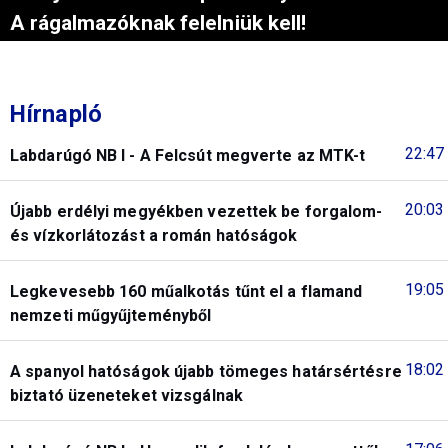
A rágalmazóknak felelniük kell!
Hírnapló
22:47
Labdarúgó NB I - A Felcsút megverte az MTK-t
20:03
Újabb erdélyi megyékben vezettek be forgalom-
és vízkorlátozást a román hatóságok
19:05
Legkevesebb 160 műalkotás tűnt el a flamand
nemzeti műgyűjteményből
18:02
A spanyol hatóságok újabb tömeges határsértésre
biztató üzeneteket vizsgálnak