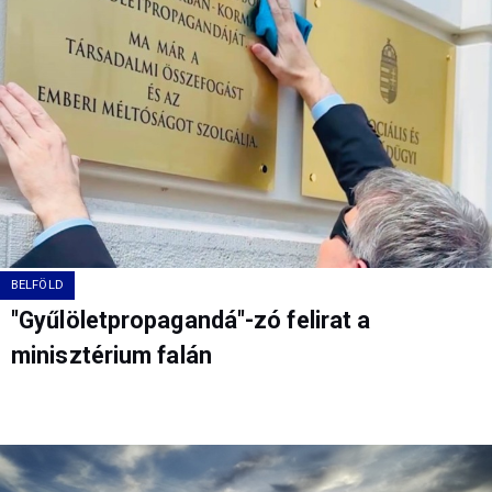
BELFÖLD
"Gyűlöletpropagandá"-zó felirat a
minisztérium falán