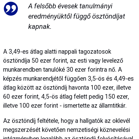
A felsőbb évesek tanulmányi
eredményüktől függő ösztöndíjat
kapnak.
A 3,49-es átlag alatti nappali tagozatosok
ösztöndíja 50 ezer forint, az esti vagy levelező
munkarendben tanulóké 30 ezer forintra nő. A
képzés munkarendjétől függően 3,5-ös és 4,49-es
átlag között az ösztöndíj havonta 100 ezer, illetve
60 ezer forint, 4,5-ös átlag felett pedig 150 ezer,
illetve 100 ezer forint - ismertette az államtitkár.
Az ösztöndíj feltétele, hogy a hallgatók az oklevél
megszerzését követően nemzetiségi köznevelési
intézményben legalább az ösztöndíj folyósításával