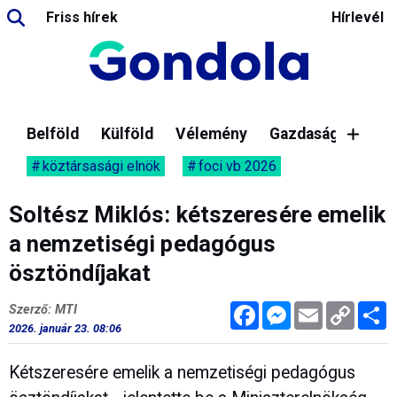
Friss hírek
Hírlevél
Belföld
Külföld
Vélemény
Gazdaság
köztársasági elnök
foci vb 2026
Soltész Miklós: kétszeresére emelik
a nemzetiségi pedagógus
ösztöndíjakat
Facebook
Messenger
Email
Copy
M
Szerző: MTI
Link
2026. január 23. 08:06
Kétszeresére emelik a nemzetiségi pedagógus