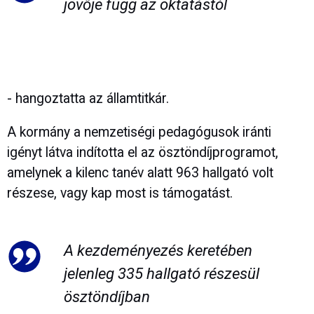
jövője függ az oktatástól
- hangoztatta az államtitkár.
A kormány a nemzetiségi pedagógusok iránti
igényt látva indította el az ösztöndíjprogramot,
amelynek a kilenc tanév alatt 963 hallgató volt
részese, vagy kap most is támogatást.
A kezdeményezés keretében
jelenleg 335 hallgató részesül
ösztöndíjban