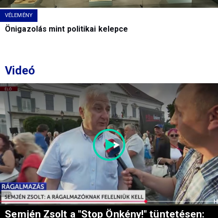
VÉLEMÉNY
Önigazolás mint politikai kelepce
Videó
Semjén Zsolt a "Stop Önkény!" tüntetésen: