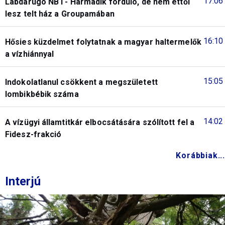
17:06
Labdarúgó NB I - Harmadik forduló, de nem ettől
lesz telt ház a Groupamában
16:10
Hősies küzdelmet folytatnak a magyar haltermelők
a vízhiánnyal
15:05
Indokolatlanul csökkent a megszületett
lombikbébik száma
14:02
A vízügyi államtitkár elbocsátására szólított fel a
Fidesz-frakció
Korábbiak...
Interjú