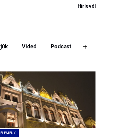
Hírlevél
rjúk
Videó
Podcast
ztás
VÉLEMÉNY