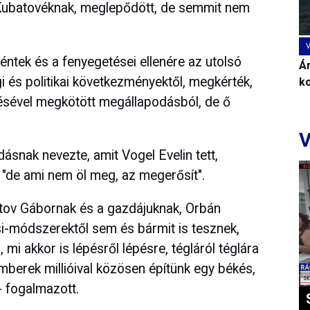
át Kubatovéknak, meglepődött, de semmit nem
éntek és a fenyegetései ellenére az utolsó
Ár
gi és politikai következményektől, megkérték,
k
tésével megkötött megállapodásból, de ő
V
dásnak nevezte, amit Vogel Evelin tett,
 "de ami nem öl meg, az megerősít".
atov Gábornak és a gazdájuknak, Orbán
si-módszerektől sem és bármit is tesznek,
mi akkor is lépésről lépésre, tégláról téglára
berek millióival közösen építünk egy békés,
 fogalmazott.