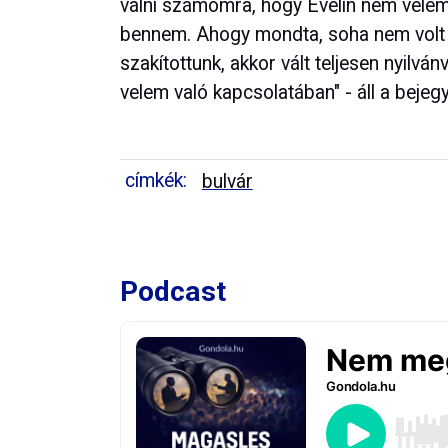
válni számomra, hogy Evelin nem velem 
bennem. Ahogy mondta, soha nem volt il
szakítottunk, akkor vált teljesen nyilv
velem való kapcsolatában" - áll a bejeg
címkék:
bulvár
Podcast