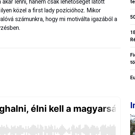
akar lenni, hanem csak lehetőséget látott
t
yen közel a first lady pozícióhoz. Mikor
50
ánvalóvá számunkra, hogy mi motiválta igazából a
yzésben.
18
R
Fi
t
E
I