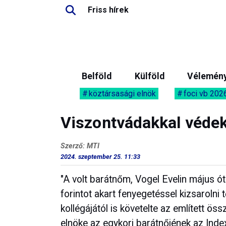
Friss hírek
Belföld
Külföld
Vélemén
köztársasági elnök
foci vb 202
Viszontvádakkal védek
Szerző: MTI
2024. szeptember 25. 11:33
"A volt barátnőm, Vogel Evelin május ót
forintot akart fenyegetéssel kizsaroln
kollégájától is követelte az említett ös
elnöke az egykori barátnőjének az Indexe