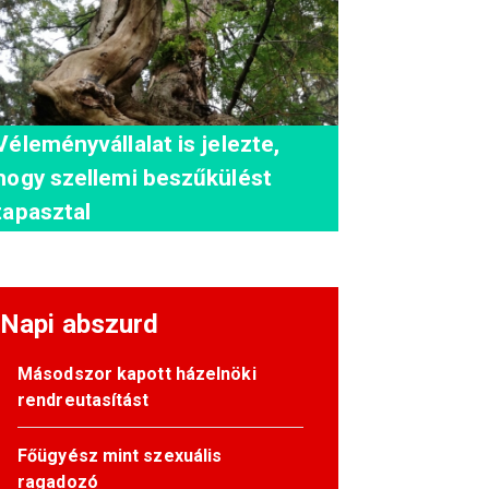
Véleményvállalat is jelezte,
hogy szellemi beszűkülést
tapasztal
Napi abszurd
Másodszor kapott házelnöki
rendreutasítást
Főügyész mint szexuális
ragadozó