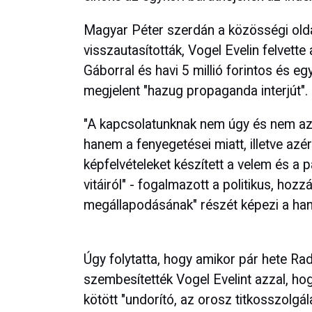
Magyar Péter szerdán a közösségi oldal
visszautasították, Vogel Evelin felvette
Gáborral és havi 5 millió forintos és eg
megjelent "hazug propaganda interjút".
"A kapcsolatunknak nem úgy és nem azér
hanem a fenyegetései miatt, illetve azér
képfelvételeket készített a velem és a p
vitáiról" - fogalmazott a politikus, hoz
megállapodásának" részét képezi a hang
Úgy folytatta, hogy amikor pár hete Rad
szembesítették Vogel Evelint azzal, ho
kötött "undorító, az orosz titkosszolg