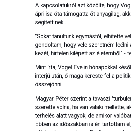
A kapcsolatukról azt közölte, hogy Voge
áprilisa óta támogatta őt anyagilag, ak
segített neki.
"Sokat tanultunk egymástól, elhitette ve
gondoltam, hogy vele szeretném leélni
kezét, hirtelen kilépett az életemből" - 
Mint írta, Vogel Evelin hónapokkal késő
interjú után, ő maga kereste fel a polit
összejönni.
Magyar Péter szerint a tavaszi "turbu
szerette volna, ha van valaki mellette, 
terhelés alatt vagyok, de amikor valóba
Ebben az időszakban is én tartottam el,