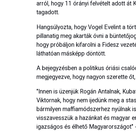
arról, hogy 11 órányi felvételt adott 
tagadott.
Hangsúlyozta, hogy Vogel Evelint a tört
pillanatig meg akarták óvni a büntetőjo
hogy próbáljon kifarolni a Fidesz veze
láthatóan másképp döntött.
A bejegyzésben a politikus óriási csaló
megjegyezve, hogy nagyon szerette őt,
"Innen is üzenjük Rogán Antalnak, Kub
Viktornak, hogy nem ijedünk meg a sta
bármilyen maffiamódszerhez nyúlnak is, 
visszavesszük a hazánkat és magyar em
igazságos és élhető Magyarországot" -