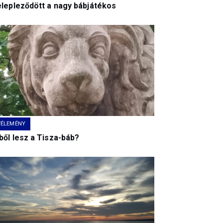
elepleződött a nagy bábjátékos
VÉLEMÉNY
ből lesz a Tisza-báb?