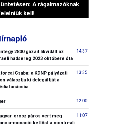
tüntetésen: A rágalmazóknak
felelniük kell!
írnapló
14:37
ntegy 2800 gázait likvidált az
raeli hadsereg 2023 októbere óta
13:35
torcai Csaba: a KDNP pályázati
on választja ki delegáltját a
édiatanácsba
12:00
ger
11:07
agyar-orosz páros vert meg
ancia-monacói kettőst a montreali