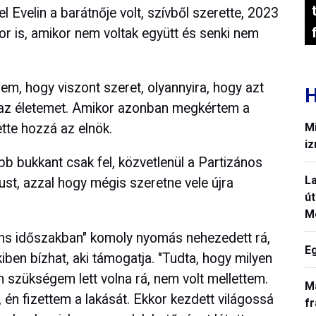
l Evelin a barátnője volt, szívből szerette, 2023
kor is, amikor nem voltak együtt és senki nem
lem, hogy viszont szeret, olyannyira, hogy azt
H
 az életemet. Amikor azonban megkértem a
Mi
tette hozzá az elnök.
iz
bb bukkant csak fel, közvetlenül a Partizános
La
ikust, azzal hogy mégis szeretne vele újra
út
M
lens időszakban" komoly nyomás nehezedett rá,
E
akiben bízhat, aki támogatja. "Tudta, hogy milyen
n szükségem lett volna rá, nem volt mellettem.
M
 én fizettem a lakását. Ekkor kezdett világossá
fr