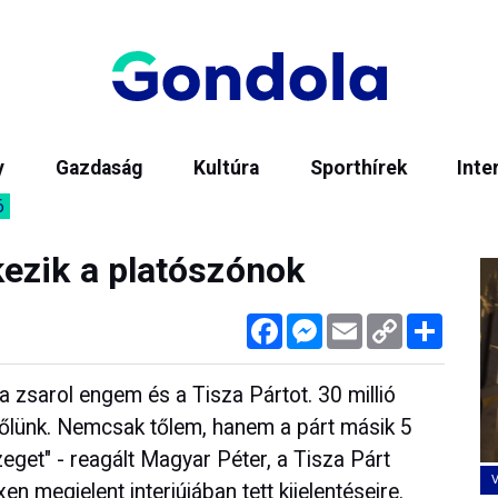
y
Gazdaság
Kultúra
Sporthírek
Inte
6
ezik a platószónok
Facebook
Messenger
Email
Copy
Megos
Link
a zsarol engem és a Tisza Pártot. 30 millió
i tőlünk. Nemcsak tőlem, hanem a párt másik 5
szeget" - reagált Magyar Péter, a Tisza Párt
n megjelent interjújában tett kijelentéseire.