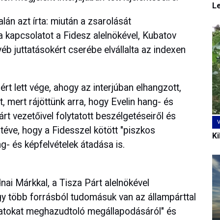
L
án azt írta: miután a zsarolását
 a kapcsolatot a Fidesz alelnökével, Kubatov
yéb juttatásokért cserébe elvállalta az indexen
t lett vége, ahogy az interjúban elhangzott,
t, mert rájöttünk arra, hogy Evelin hang- és
árt vezetőivel folytatott beszélgetéseiről és
zátéve, hogy a Fidesszel kötött "piszkos
Ki
- és képfelvételek átadása is.
nai Márkkal, a Tisza Párt alelnökével
gy több forrásból tudomásuk van az állampárttal
álatokat meghazudtoló megállapodásáról" és