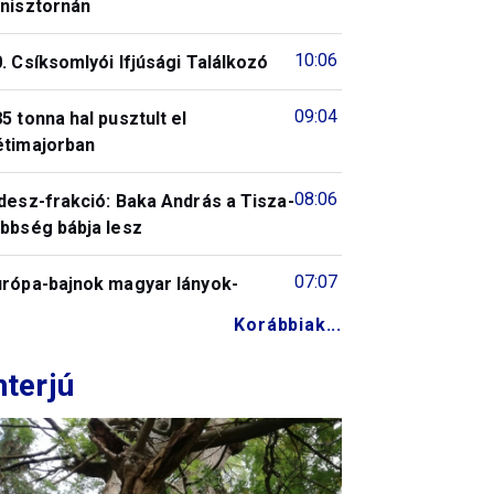
enisztornán
10:06
. Csíksomlyói Ifjúsági Találkozó
09:04
5 tonna hal pusztult el
étimajorban
08:06
desz-frakció: Baka András a Tisza-
öbbség bábja lesz
07:07
urópa-bajnok magyar lányok-
Korábbiak...
nterjú