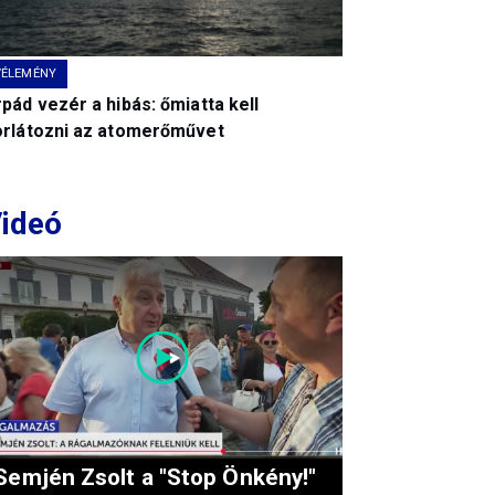
VÉLEMÉNY
pád vezér a hibás: őmiatta kell
orlátozni az atomerőművet
ideó
Semjén Zsolt a "Stop Önkény!"