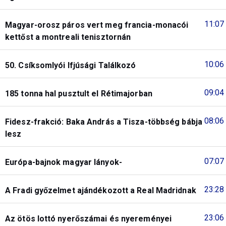
11:07
Magyar-orosz páros vert meg francia-monacói
kettőst a montreali tenisztornán
10:06
50. Csíksomlyói Ifjúsági Találkozó
09:04
185 tonna hal pusztult el Rétimajorban
08:06
Fidesz-frakció: Baka András a Tisza-többség bábja
lesz
07:07
Európa-bajnok magyar lányok-
23:28
A Fradi győzelmet ajándékozott a Real Madridnak
23:06
Az ötös lottó nyerőszámai és nyereményei