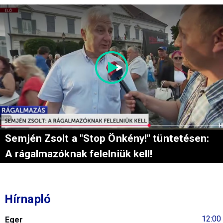
Semjén Zsolt a "Stop Önkény!" tüntetésen:
A rágalmazóknak felelniük kell!
Hírnapló
12:00
Eger