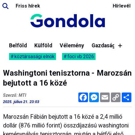
Friss hírek
Hírlevél
Belföld
Külföld
Vélemény
Gazdaság
köztársasági elnök
foci vb 2026
Washingtoni tenisztorna - Marozsán
bejutott a 16 közé
Facebook
Messenger
Email
Copy
M
Szerző: MTI
Link
2025. július 21. 23:03
Marozsán Fábián bejutott a 16 közé a 2,4 millió
dollár (876 millió forint) összdíjazású washingtoni
keménypályás tenisztornán, miután a hétfői első