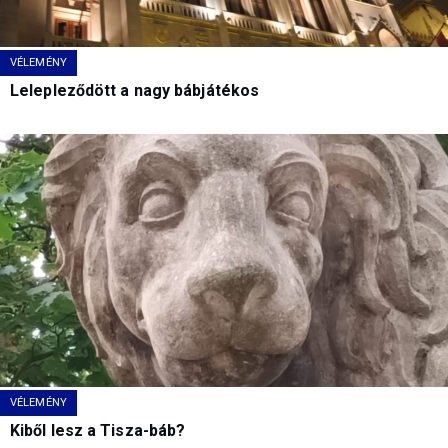
VÉLEMÉNY
Lelepleződött a nagy bábjátékos
VÉLEMÉNY
Kiből lesz a Tisza-báb?