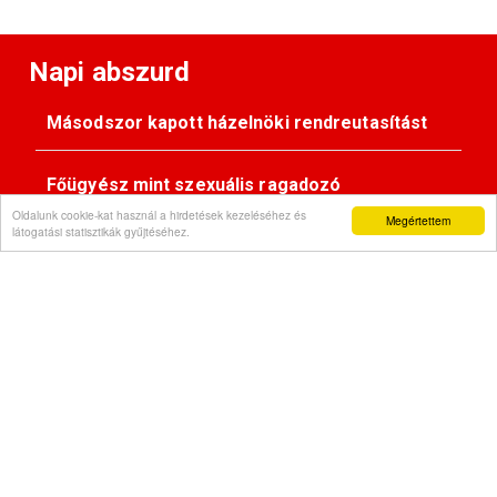
Napi abszurd
Másodszor kapott házelnöki rendreutasítást
Főügyész mint szexuális ragadozó
Oldalunk cookie-kat használ a hirdetések kezeléséhez és
Megértettem
látogatási statisztikák gyűjtéséhez.
Pimasz önkényúr
Kövessen minket:
Impresszum