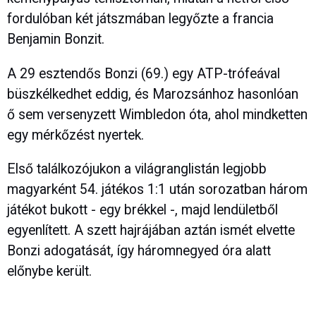
fordulóban két játszmában legyőzte a francia
Benjamin Bonzit.
A 29 esztendős Bonzi (69.) egy ATP-trófeával
büszkélkedhet eddig, és Marozsánhoz hasonlóan
ő sem versenyzett Wimbledon óta, ahol mindketten
egy mérkőzést nyertek.
Első találkozójukon a világranglistán legjobb
magyarként 54. játékos 1:1 után sorozatban három
játékot bukott - egy brékkel -, majd lendületből
egyenlített. A szett hajrájában aztán ismét elvette
Bonzi adogatását, így háromnegyed óra alatt
előnybe került.