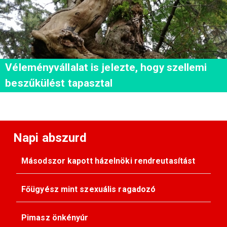
Véleményvállalat is jelezte, hogy szellemi
beszűkülést tapasztal
Napi abszurd
Másodszor kapott házelnöki rendreutasítást
Főügyész mint szexuális ragadozó
Pimasz önkényúr