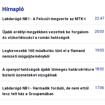
Hírnapló
22:47
Labdarúgó NB I - A Felcsút megverte az MTK-t
20:03
Újabb erdélyi megyékben vezettek be forgalom-
és vízkorlátozást a román hatóságok
19:05
Legkevesebb 160 műalkotás tűnt el a flamand
nemzeti műgyűjteményből
18:02
A spanyol hatóságok újabb tömeges határsértésre
biztató üzeneteket vizsgálnak
17:06
Labdarúgó NB I - Harmadik forduló, de nem ettől
lesz telt ház a Groupamában