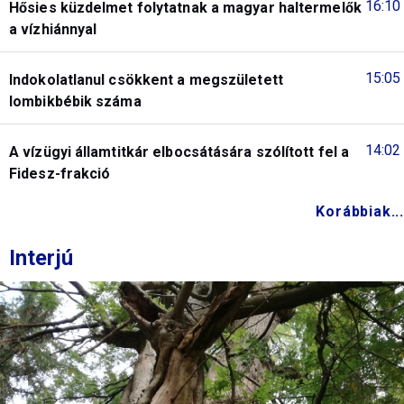
16:10
Hősies küzdelmet folytatnak a magyar haltermelők
a vízhiánnyal
15:05
Indokolatlanul csökkent a megszületett
lombikbébik száma
14:02
A vízügyi államtitkár elbocsátására szólított fel a
Fidesz-frakció
Korábbiak...
Interjú