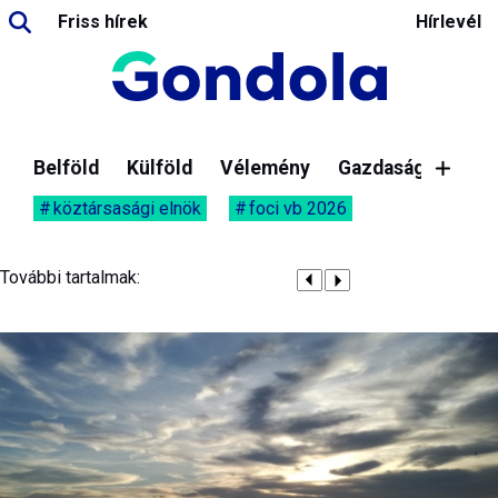
Friss hírek
Hírlevél
Belföld
Külföld
Vélemény
Gazdaság
köztársasági elnök
foci vb 2026
További tartalmak: