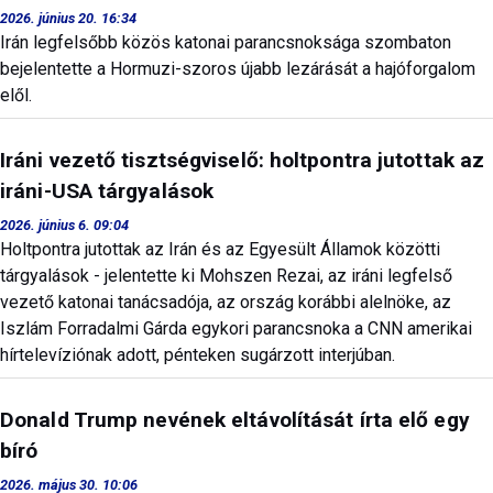
2026. június 20. 16:34
Irán legfelsőbb közös katonai parancsnoksága szombaton
bejelentette a Hormuzi-szoros újabb lezárását a hajóforgalom
elől.
Iráni vezető tisztségviselő: holtpontra jutottak az
iráni-USA tárgyalások
2026. június 6. 09:04
Holtpontra jutottak az Irán és az Egyesült Államok közötti
tárgyalások - jelentette ki Mohszen Rezai, az iráni legfelső
vezető katonai tanácsadója, az ország korábbi alelnöke, az
Iszlám Forradalmi Gárda egykori parancsnoka a CNN amerikai
hírtelevíziónak adott, pénteken sugárzott interjúban.
Donald Trump nevének eltávolítását írta elő egy
bíró
2026. május 30. 10:06