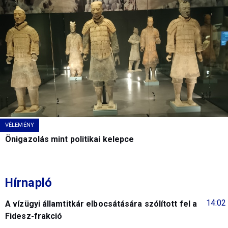
VÉLEMÉNY
Önigazolás mint politikai kelepce
Hírnapló
14:02
A vízügyi államtitkár elbocsátására szólított fel a
Fidesz-frakció