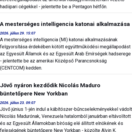
hadiipari cégekkel - jelentette be a Pentagon hétfőn.
A mesterséges intelligencia katonai alkalmazása
2026. július 29. 15:07
A mesterséges intelligencia (MI) katonai alkalmazásának
felgyorsítása érdekében kötött együttműködési megállapodást
az Egyesült Államok és az Egyesült Arab Emírségek hadserege
- jelentette be az amerikai Középső Parancsnokság
(CENTCOM) kedden.
Jövő nyáron kezdődik Nicolás Maduro
büntetőpere New Yorkban
2026. július 23. 09:07
Jövő június 1-jén indul a kábítószer-bűncselekményekkel vádolt
Nicolás Madurónak, Venezuela hatalomból januárban eltávolított
és az Egyesült Államokban bíróság elé állított elnökének és
feleségének büntetőpere New Yorkban - közölte Alvin K.