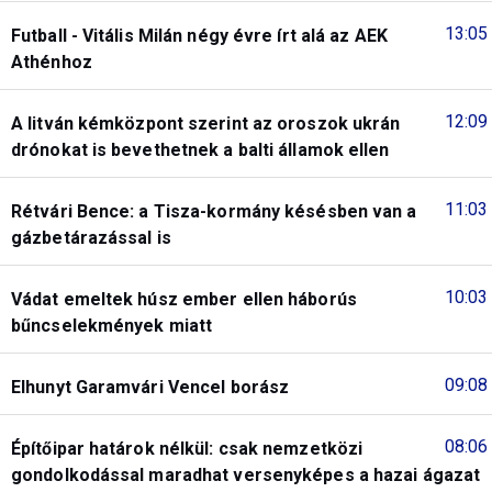
13:05
Futball - Vitális Milán négy évre írt alá az AEK
Athénhoz
12:09
A litván kémközpont szerint az oroszok ukrán
drónokat is bevethetnek a balti államok ellen
11:03
Rétvári Bence: a Tisza-kormány késésben van a
gázbetárazással is
10:03
Vádat emeltek húsz ember ellen háborús
bűncselekmények miatt
09:08
Elhunyt Garamvári Vencel borász
08:06
Építőipar határok nélkül: csak nemzetközi
gondolkodással maradhat versenyképes a hazai ágazat