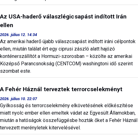
Az USA-haderő válaszlégicsapást indított Irán
ellen
2026. július 12. 14:34
Az amerikai haderő újabb válaszcsapást indított iráni célpontok
ellen, miután találat ért egy ciprusi zászló alatt hajózó
konténerszállítót a Hormuzi-szorosban – közölte az amerikai
Középső Parancsnokság (CENTCOM) washingtoni idő szerint
szombat este.
A Fehér Háznál terveztek terrorcselekményt
2026. július 10. 22:07
Gyilkosság és terrorcselekmény elkövetésének előkészítése
miatt nyolc ember ellen emeltek vádat az Egyesült Államokban,
miután a hatóságok összefüggésbe hozták őket a Fehér Háznál
tervezett merényletek kitervelésével.