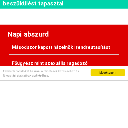
beszűkülést tapasztal
Napi abszurd
Másodszor kapott házelnöki rendreutasítást
Főügyész mint szexuális ragadozó
Oldalunk cookie-kat használ a hirdetések kezeléséhez és
Megértettem
látogatási statisztikák gyűjtéséhez.
Pimasz önkényúr
Kövessen minket: