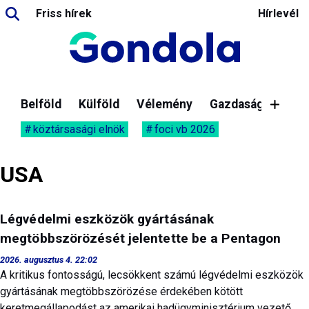
Friss hírek
Hírlevél
Belföld
Külföld
Vélemény
Gazdaság
köztársasági elnök
foci vb 2026
USA
Légvédelmi eszközök gyártásának
megtöbbszörözését jelentette be a Pentagon
2026. augusztus 4. 22:02
A kritikus fontosságú, lecsökkent számú légvédelmi eszközök
gyártásának megtöbbszörözése érdekében kötött
keretmegállapodást az amerikai hadügyminisztérium vezető