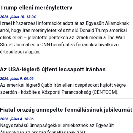
Trump elleni merényletterv
2026. július 10. 13:04
Izrael hírszerzési információt adott át az Egyesült Államoknak
arról, hogy Irán merényletet készít elő Donald Trump amerikai
elnök ellen – jelentette pénteken az izraeli média a The Wall
Street Journal és a CNN bennfentes forrásokra hivatkozó
értesülései alapján.
Az USA-légierő újfent lecsapott Iránban
2026. július 9. 09:06
Az amerikai légierő újabb Irán elleni csapásokat hajtott végre
szerdán - közölte a Központi Parancsokság (CENTCOM).
Fiatal ország ünnepelte fennállásának jubileumát
2026. július 4. 18:06
Nagyszabású ünnepségekkel emlékeznek az Egyesült
Államokban az ország fennállásának 250.