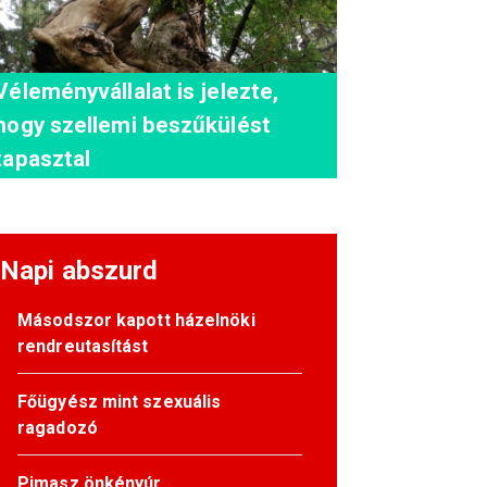
Véleményvállalat is jelezte,
hogy szellemi beszűkülést
tapasztal
Napi abszurd
Másodszor kapott házelnöki
rendreutasítást
Főügyész mint szexuális
ragadozó
Pimasz önkényúr