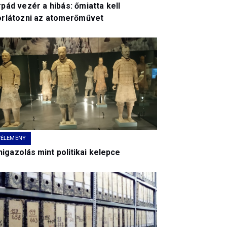
pád vezér a hibás: őmiatta kell
orlátozni az atomerőművet
VÉLEMÉNY
igazolás mint politikai kelepce