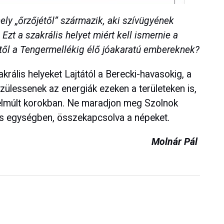
hely „őrzőjétől” származik, aki szívügyének
Ezt a szakrális helyet miért kell ismernie a
ctől a Tengermellékig élő jóakaratú embereknek?
krális helyeket Lajtától a Berecki-havasokig, a
zülessenek az energiák ezeken a területeken is,
z elmúlt korokban. Ne maradjon meg Szolnok
is egységben, összekapcsolva a népeket.
Molnár Pál