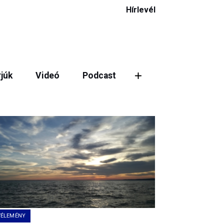
Hírlevél
rjúk
Videó
Podcast
ztás
VÉLEMÉNY