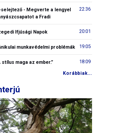
22:36
-selejtező - Megverte a lengyel
ányászcsapatot a Fradi
20:01
zegedi Ifjúsági Napok
19:05
ánikulai munkavédelmi problémák
18:09
 stílus maga az ember.”
Korábbiak...
nterjú