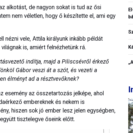
 alkotást, de nagyon sokat is tud az ősi
El
intem nem véletlen, hogy ő készítette el, ami egy
b
S
nézni vele, Attila királyunk inkább példát
ilágnak is, amiért felnézhetünk rá.
K
ásvezető indítja, majd a Piliscsévről érkező
„A
nköl Gábor veszi át a szót, és vezeti a
yen élményt ad a résztvevőknek?
I
 esemény az összetartozás jelképe, ahol
 odaérkező embereknek és nekem is
ny, hiszen sok jó ember lesz jelen egységben,
yütt tisztelegve őseink előtt.