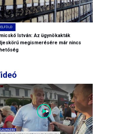
BELFÖLD
imicskó István: Az ügynökakták
eljeskörű megismerésére már nincs
ehetőség
ideó