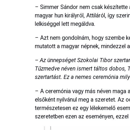
– Simmer Sándor nem csak készítette az
magyar hun királyról, Attiláról, így szer
lelkiséggel lett megáldva.
– Azt nem gondolnám, hogy szembe kell 
mutatott a magyar népnek, mindezzel a v
– Az ünnepséget Szokolai Tibor szertart
Tűzmedve néven ismert táltos dobos, Tö
szertartást. Ez a nemes ceremónia mil
– A ceremónia vagy más néven maga az
elsőként nyilvánul meg a szeretet. Az
természetesen ez egy lélekemelő esemé
szeretetben ezen az eseményen, ezzel eg