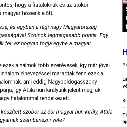
ntos, hogy a fiataloknak és az utókor
a magyar hőseink előtt.
ze, és egyben a régi nagy Magyarország
agasságával Szolnok legmagasabb pontja. Egy
k fel: ez hogyan fogja egybe a magyar
H
 ezek a halmok több ezerévesek, így már jóval
P
n kunhalom elnevezéssel maradtak fenn ezek a
La
unhalomnak, ami eddig Nagyboldogasszony
vé
ja, így Attila hun királyunk jelent meg, aki
agy hatalommal rendelkezett.
Ki
észített szobor az ősi magyar hun király, Attila
T
agyarnak szembenézni vele?
új