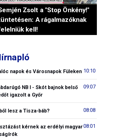
Semjén Zsolt a "Stop Önkény!"
tüntetésen: A rágalmazóknak
felelniük kell!
írnapló
10:10
alóc napok és Városnapok Füleken
09:07
bdarúgó NB I - Skót bajnok belső
dőt igazolt a Győr
08:08
ből lesz a Tisza-báb?
08:01
isztázást kérnek az erdélyi magyar
ságírók