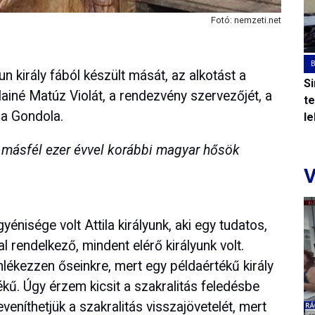
Fotó: nemzeti.net
un király fából készült mását, az alkotást a
S
lainé Matúz Violát, a rendezvény szervezőjét, a
t
e a Gondola.
l
y másfél ezer évvel korábbi magyar hősök
V
énisége volt Attila királyunk, aki egy tudatos,
l rendelkező, mindent elérő királyunk volt.
lékezzen őseinkre, mert egy példaértékű király
ű. Úgy érzem kicsit a szakralitás feledésbe
veníthetjük a szakralitás visszajövetelét, mert