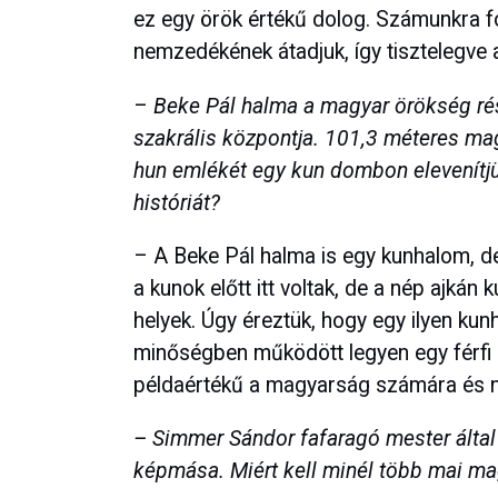
ez egy örök értékű dolog. Számunkra fo
nemzedékének átadjuk, így tisztelegve 
–
Beke Pál halma a magyar örökség rés
szakrális központja. 101,3 méteres m
hun emlékét egy kun dombon elevenítjü
históriát?
– A Beke Pál halma is egy kunhalom, de
a kunok előtt itt voltak, de a nép ajká
helyek. Úgy éreztük, hogy egy ilyen k
minőségben működött legyen egy férfi pár
példaértékű a magyarság számára és n
– Simmer Sándor fafaragó mester által k
képmása. Miért kell minél több mai m