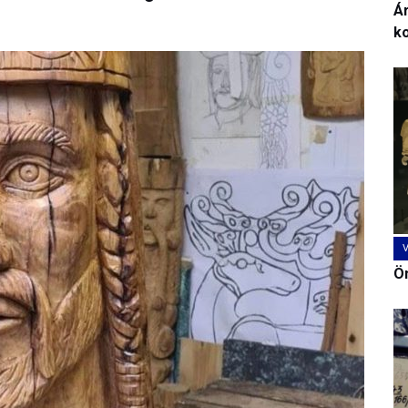
Ár
k
Ön