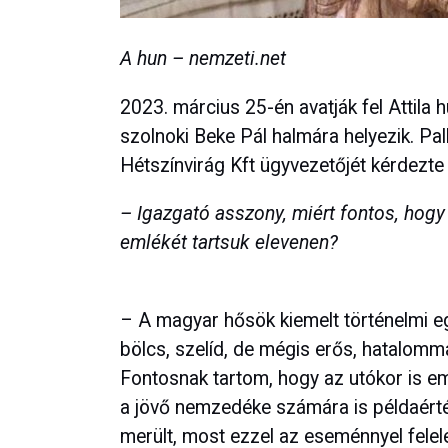
A hun – nemzeti.net
2023. március 25-én avatják fel Attila h
szolnoki Beke Pál halmára helyezik. Pal
Hétszínvirág Kft ügyvezetőjét kérdezt
– Igazgató asszony, miért fontos, hog
emlékét tartsuk elevenen?
– A magyar hősök kiemelt történelmi egy
bölcs, szelíd, de mégis erős, hatalomma
Fontosnak tartom, hogy az utókor is em
a jövő nemzedéke számára is példaérték
merült, most ezzel az eseménnyel felele