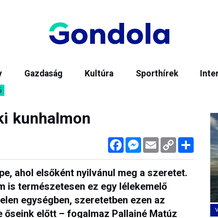
y
Gazdaság
Kultúra
Sporthírek
Inte
6
oki kunhalmon
Facebook
Messenger
Email
Copy
Megos
Link
e, ahol elsőként nyilvánul meg a szeretet.
 is természetesen ez egy lélekemelő
jelen egységben, szeretetben ezen az
 őseink előtt – fogalmaz Pallainé Matúz