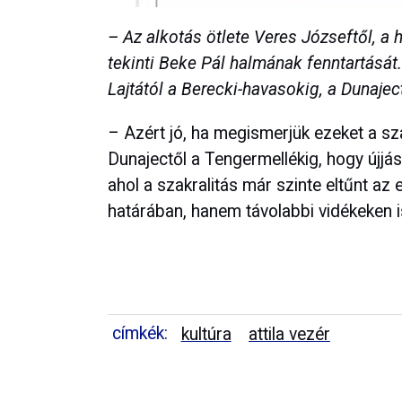
– Az alkotás ötlete Veres Józseftől, a 
tekinti Beke Pál halmának fenntartását. 
Lajtától a Berecki-havasokig, a Dunaje
– Azért jó, ha megismerjük ezeket a sza
Dunajectől a Tengermellékig, hogy újjás
ahol a szakralitás már szinte eltűnt a
határában, hanem távolabbi vidékeken 
címkék:
kultúra
attila vezér