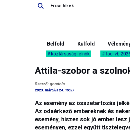
Friss hírek
Belföld
Külföld
Vélemén
köztársasági elnök
foci vb 202
Attila-szobor a szoln
Szerző: gondola
2023. március 24. 19:37
Az esemény az összetartozás jelkép
Az odaérkező embereknek és nekem
esemény, hiszen sok jó ember lesz 
eseményen, ezzel együtt tisztelegve