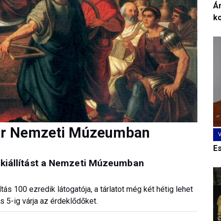
Ár
k
yar Nemzeti Múzeumban
E
a-kiállítást a Nemzeti Múzeumban
tás 100 ezredik látogatója, a tárlatot még két hétig lehet
s 5-ig várja az érdeklődőket.