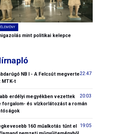
VÉLEMÉNY
igazolás mint politikai kelepce
írnapló
22:47
abdarúgó NB I - A Felcsút megverte
z MTK-t
20:03
jabb erdélyi megyékben vezettek
e forgalom- és vízkorlátozást a román
atóságok
19:05
egkevesebb 160 műalkotás tűnt el
 flamand nemzeti műgyűjteményből