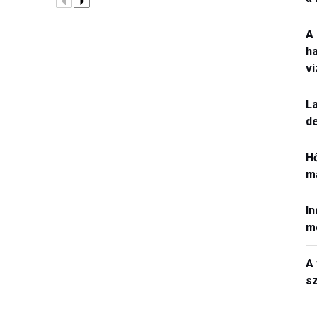
A
h
v
La
de
H
ma
In
m
A 
sz