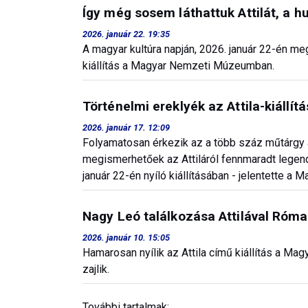
Így még sosem láthattuk Attilát, a h
2026. január 22. 19:35
A magyar kultúra napján, 2026. január 22-én m
kiállítás a Magyar Nemzeti Múzeumban.
Történelmi ereklyék az Attila-kiállít
2026. január 17. 12:09
Folyamatosan érkezik az a több száz műtárgy a
megismerhetőek az Attiláról fennmaradt lege
január 22-én nyíló kiállításában - jelentette 
Nagy Leó találkozása Attilával Róma 
2026. január 10. 15:05
Hamarosan nyílik az Attila című kiállítás a Ma
zajlik.
További tartalmak: