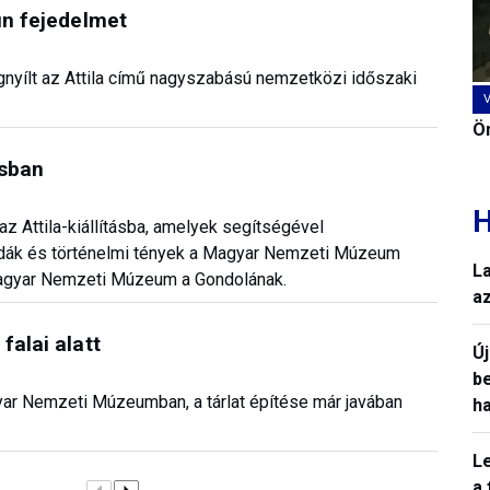
un fejedelmet
egnyílt az Attila című nagyszabású nemzetközi időszaki
Ön
ásban
H
z Attila-kiállításba, amelyek segítségével
ndák és történelmi tények a Magyar Nemzeti Múzeum
L
a Magyar Nemzeti Múzeum a Gondolának.
a
falai alatt
Ú
b
gyar Nemzeti Múzeumban, a tárlat építése már javában
h
L
a