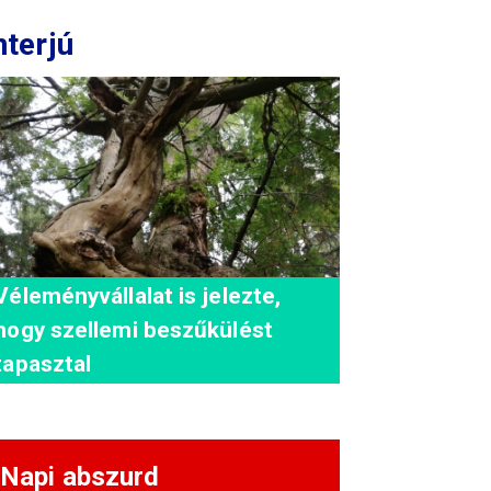
nterjú
Véleményvállalat is jelezte,
hogy szellemi beszűkülést
tapasztal
Napi abszurd