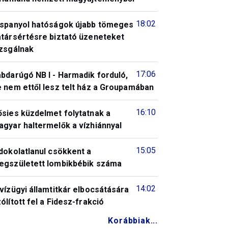
18:02
 spanyol hatóságok újabb tömeges
atársértésre biztató üzeneteket
izsgálnak
17:06
bdarúgó NB I - Harmadik forduló,
 nem ettől lesz telt ház a Groupamában
16:10
ősies küzdelmet folytatnak a
gyar haltermelők a vízhiánnyal
15:05
dokolatlanul csökkent a
egszületett lombikbébik száma
14:02
vízügyi államtitkár elbocsátására
ólított fel a Fidesz-frakció
Korábbiak...