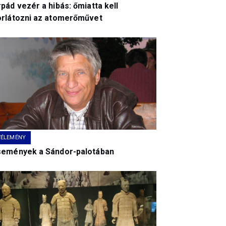
pád vezér a hibás: őmiatta kell
orlátozni az atomerőművet
VÉLEMÉNY
semények a Sándor-palotában