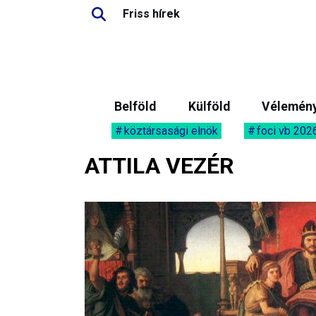
Friss hírek
Belföld
Külföld
Vélemén
köztársasági elnök
foci vb 202
ATTILA VEZÉR