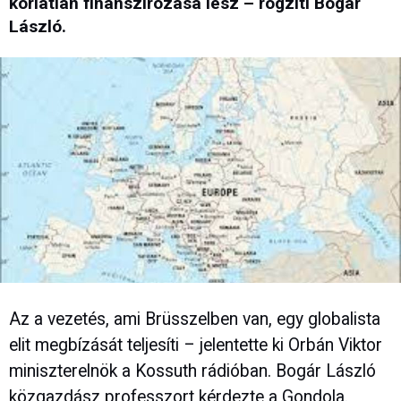
korlátlan finanszírozása lesz – rögzíti Bogár
László.
Az a vezetés, ami Brüsszelben van, egy globalista
elit megbízását teljesíti – jelentette ki Orbán Viktor
miniszterelnök a Kossuth rádióban. Bogár László
közgazdász professzort kérdezte a Gondola.