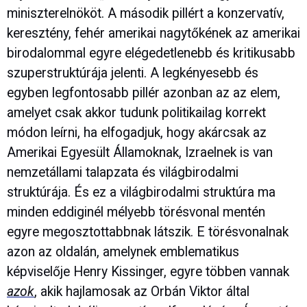
miniszterelnököt. A második pillért a konzervatív,
keresztény, fehér amerikai nagytőkének az amerikai
birodalommal egyre elégedetlenebb és kritikusabb
szuperstruktúrája jelenti. A legkényesebb és
egyben legfontosabb pillér azonban az az elem,
amelyet csak akkor tudunk politikailag korrekt
módon leírni, ha elfogadjuk, hogy akárcsak az
Amerikai Egyesült Államoknak, Izraelnek is van
nemzetállami talapzata és világbirodalmi
struktúrája. És ez a világbirodalmi struktúra ma
minden eddiginél mélyebb törésvonal mentén
egyre megosztottabbnak látszik. E törésvonalnak
azon az oldalán, amelynek emblematikus
képviselője Henry Kissinger, egyre többen vannak
azok
, akik hajlamosak az Orbán Viktor által