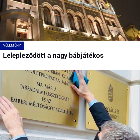
VÉLEMÉNY
Lelepleződött a nagy bábjátékos