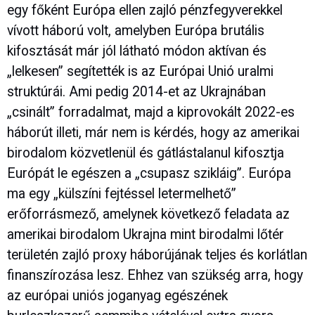
egy főként Európa ellen zajló pénzfegyverekkel
vívott háború volt, amelyben Európa brutális
kifosztását már jól látható módon aktívan és
„lelkesen” segítették is az Európai Unió uralmi
struktúrái. Ami pedig 2014-et az Ukrajnában
„csinált” forradalmat, majd a kiprovokált 2022-es
háborút illeti, már nem is kérdés, hogy az amerikai
birodalom közvetlenül és gátlástalanul kifosztja
Európát le egészen a „csupasz szikláig”. Európa
ma egy „külszíni fejtéssel letermelhető”
erőforrásmező, amelynek következő feladata az
amerikai birodalom Ukrajna mint birodalmi lőtér
területén zajló proxy háborújának teljes és korlátlan
finanszírozása lesz. Ehhez van szükség arra, hogy
az európai uniós joganyag egészének