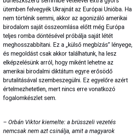
burleszkszerű semmibe vételével extra gyors
ütemben felvegyék Ukrajnát az Európai Unióba. Ha
nem történik semmi, akkor az agonizáló amerikai
birodalom saját összeomlása előtt még Európa
teljes romba döntésével próbálja saját létét
meghosszabbítani. Ez a „külső megbízás” lényege,
és megoldást csak akkor találhatunk, ha lesz
elképzelésünk arról, hogy miként lehetne az
amerikai birodalmi diktátum egyre erősödő
brutalitásával szembeszegülni. Ez egyelőre azért
értelmezhetetlen, mert nincs erre vonatkozó
fogalomkészlet sem.
– Orbán Viktor kiemelte: a brüsszeli vezetés
nemcsak nem azt csinálja, amit a magyarok