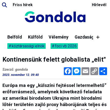
Friss hírek
Hírlevél
Belföld
Külföld
Vélemény
Gazdaság
köztársasági elnök
foci vb 2026
Kontinensünk felett globalista „elit"
Facebook
Messenger
Email
Copy
M
Szerző: gondola
Link
2023. november 12. 09:40
Európa ma egy „külszíni fejtéssel letermelhető”
erőforrásmező, amelynek következő feladata
az amerikai birodalom Ukrajna mint birodalmi
lőtér területén zajló proxy háborújának teljes és