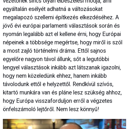
vezetőnek sincs olyan elbeszélési módja, ami
egyáltalán esélyét adhatná a változásokat
megalapozó szellemi építkezés elkezdéséhez. A
jövő évi európai parlamenti választások során és
nyomán legalább azt el kellene érni, hogy Európai
népeinek a többsége megértse, hogy miről is szól
a most zajló történelmi dráma. Ettől sajnos
egyelőre nagyon távol állunk, sőt a legutóbbi
lengyel választások inkább azt látszanak igazolni,
hogy nem közeledünk ehhez, hanem inkább
távolodunk ettől e helyzettől. Rendkívül szívós,
kitartó munkára van és pláne lesz szükség ahhoz,
hogy Európa visszaforduljon erről a végzetes
önfelszámoló lejtőről. Nem lesz könnyű!