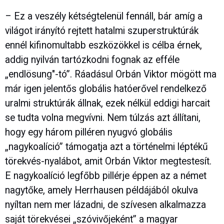
– Ez a veszély kétségtelenül fennáll, bár amíg a
világot irányító rejtett hatalmi szuperstruktúrák
ennél kifinomultabb eszközökkel is célba érnek,
addig nyilván tartózkodni fognak az efféle
„endlösung"-tó”. Ráadásul Orbán Viktor mögött ma
már igen jelentős globális hatóerővel rendelkező
uralmi struktúrák állnak, ezek nélkül eddigi harcait
se tudta volna megvívni. Nem túlzás azt állítani,
hogy egy három pilléren nyugvó globális
„nagykoalíció” támogatja azt a történelmi léptékű
törekvés-nyalábot, amit Orbán Viktor megtestesít.
E nagykoalíció legfőbb pillérje éppen az a német
nagytőke, amely Herrhausen példájából okulva
nyíltan nem mer lázadni, de szívesen alkalmazza
saját törekvései „szóvivőjeként” a magyar