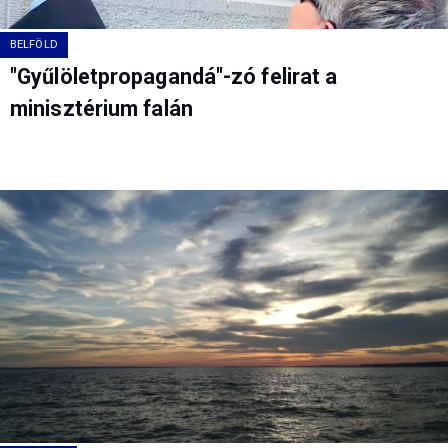
BELFÖLD
"Gyűlöletpropagandá"-zó felirat a
minisztérium falán