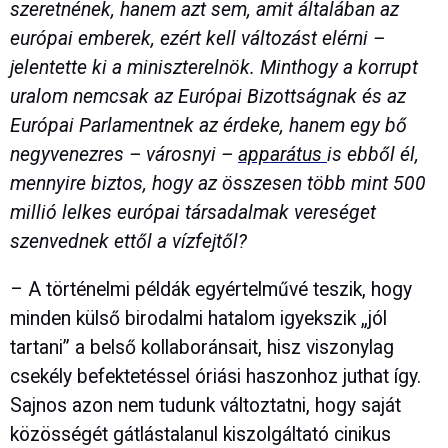
szeretnének, hanem azt sem, amit általában az
európai emberek, ezért kell változást elérni –
jelentette ki a miniszterelnök. Minthogy a korrupt
uralom nemcsak az Európai Bizottságnak és az
Európai Parlamentnek az érdeke, hanem egy bő
negyvenezres – városnyi –
apparátus
is ebből él,
mennyire biztos, hogy az összesen több mint 500
millió lelkes európai társadalmak vereséget
szenvednek ettől a vízfejtől?
– A történelmi példák egyértelművé teszik, hogy
minden külső birodalmi hatalom igyekszik „jól
tartani” a belső kollaboránsait, hisz viszonylag
csekély befektetéssel óriási haszonhoz juthat így.
Sajnos azon nem tudunk változtatni, hogy saját
közösségét gátlástalanul kiszolgáltató cinikus