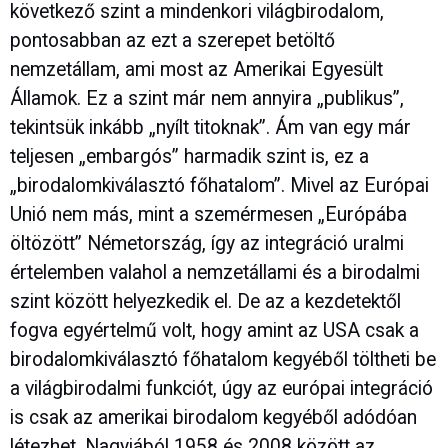
következő szint a mindenkori világbirodalom,
pontosabban az ezt a szerepet betöltő
nemzetállam, ami most az Amerikai Egyesült
Államok. Ez a szint már nem annyira „publikus”,
tekintsük inkább „nyílt titoknak”. Ám van egy már
teljesen „embargós” harmadik szint is, ez a
„birodalomkiválasztó főhatalom”. Mivel az Európai
Unió nem más, mint a szemérmesen „Európába
öltözött” Németország, így az integráció uralmi
értelemben valahol a nemzetállami és a birodalmi
szint között helyezkedik el. De az a kezdetektől
fogva egyértelmű volt, hogy amint az USA csak a
birodalomkiválasztó főhatalom kegyéből töltheti be
a világbirodalmi funkciót, úgy az európai integráció
is csak az amerikai birodalom kegyéből adódóan
létezhet. Nagyjából 1958 és 2008 között az