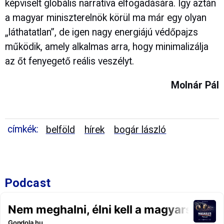
képviselt globális narratíva elfogadására. Így aztán
a magyar miniszterelnök körül ma már egy olyan
„láthatatlan”, de igen nagy energiájú védőpajzs
működik, amely alkalmas arra, hogy minimalizálja
az őt fenyegető reális veszélyt.
Molnár Pál
címkék:
belföld
hírek
bogár lászló
Podcast