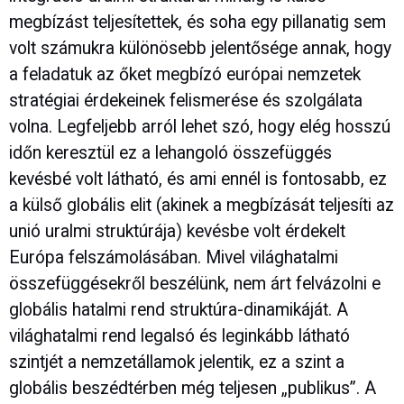
megbízást teljesítettek, és soha egy pillanatig sem
volt számukra különösebb jelentősége annak, hogy
a feladatuk az őket megbízó európai nemzetek
stratégiai érdekeinek felismerése és szolgálata
volna. Legfeljebb arról lehet szó, hogy elég hosszú
időn keresztül ez a lehangoló összefüggés
kevésbé volt látható, és ami ennél is fontosabb, ez
a külső globális elit (akinek a megbízását teljesíti az
unió uralmi struktúrája) kevésbe volt érdekelt
Európa felszámolásában. Mivel világhatalmi
összefüggésekről beszélünk, nem árt felvázolni e
globális hatalmi rend struktúra-dinamikáját. A
világhatalmi rend legalsó és leginkább látható
szintjét a nemzetállamok jelentik, ez a szint a
globális beszédtérben még teljesen „publikus”. A