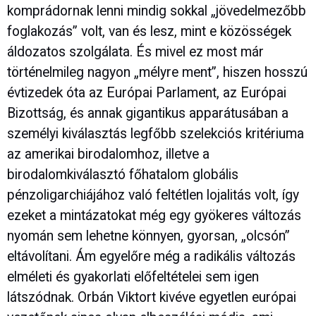
komprádornak lenni mindig sokkal „jövedelmezőbb
foglakozás” volt, van és lesz, mint e közösségek
áldozatos szolgálata. És mivel ez most már
történelmileg nagyon „mélyre ment”, hiszen hosszú
évtizedek óta az Európai Parlament, az Európai
Bizottság, és annak gigantikus apparátusában a
személyi kiválasztás legfőbb szelekciós kritériuma
az amerikai birodalomhoz, illetve a
birodalomkiválasztó főhatalom globális
pénzoligarchiájához való feltétlen lojalitás volt, így
ezeket a mintázatokat még egy gyökeres változás
nyomán sem lehetne könnyen, gyorsan, „olcsón”
eltávolítani. Ám egyelőre még a radikális változás
elméleti és gyakorlati előfeltételei sem igen
látszódnak. Orbán Viktort kivéve egyetlen európai