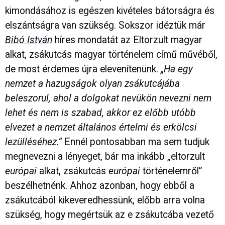
kimondásához is egészen kivételes bátorságra és
elszántságra van szükség. Sokszor idéztük már
Bibó István
híres mondatát az Eltorzult magyar
alkat, zsákutcás magyar történelem című művéből,
de most érdemes újra elevenítenünk.
„Ha egy
nemzet a hazugságok olyan zsákutcájába
beleszorul, ahol a dolgokat nevükön nevezni nem
lehet és nem is szabad, akkor ez előbb utóbb
elvezet a nemzet általános értelmi és erkölcsi
lezülléséhez.”
Ennél pontosabban ma sem tudjuk
megnevezni a lényeget, bár ma inkább „eltorzult
európai
alkat, zsákutcás
európai
történelemről”
beszélhetnénk. Ahhoz azonban, hogy ebből a
zsákutcából kikeveredhessünk, előbb arra volna
szükség, hogy megértsük az e zsákutcába vezető