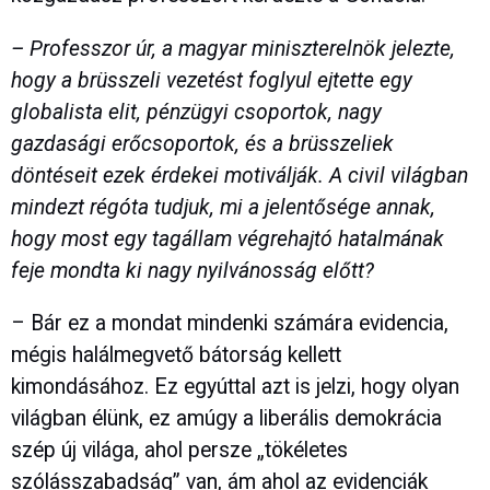
– Professzor úr, a magyar miniszterelnök jelezte,
hogy a brüsszeli vezetést foglyul ejtette egy
globalista elit, pénzügyi csoportok, nagy
gazdasági erőcsoportok, és a brüsszeliek
döntéseit ezek érdekei motiválják. A civil világban
mindezt régóta tudjuk, mi a jelentősége annak,
hogy most egy tagállam végrehajtó hatalmának
feje mondta ki nagy nyilvánosság előtt?
– Bár ez a mondat mindenki számára evidencia,
mégis halálmegvető bátorság kellett
kimondásához. Ez egyúttal azt is jelzi, hogy olyan
világban élünk, ez amúgy a liberális demokrácia
szép új világa, ahol persze „tökéletes
szólásszabadság” van, ám ahol az evidenciák