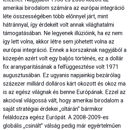
amerikai birodalom számára az európai integráció
léte összességében több előnnyel járt, mint
hátránnyal, így érdekelt volt annak világhatalmi
támogatásában. Ne legyenek illúzióink, ha ez nem
így lett volna, akkor létre sem jöhetett volna az
európai integráció. Ennek a korszaknak nagyjából a
közepén azért volt egy baljós történés, ez a dollár
fix aranyparitásának a felfüggesztése volt 1971
augusztusában. Ez ugyanis napjainkig bezárólag
százezer milliárd dolláros kárt okozott és okoz ma
is az egész világnak és benne Európának. Ezzel az
akcióval világossá vált, hogy amerikai birodalom a
saját stratégiai érdekei „oltárán” bármikor
feláldozza egész Európát. A 2008-2009-es
globális „csinált” válság pedig már egyértelműen