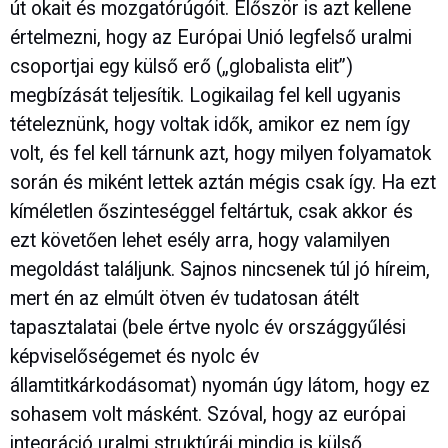
út okait és mozgatórúgóit. Először is azt kellene
értelmezni, hogy az Európai Unió legfelső uralmi
csoportjai egy külső erő („globalista elit”)
megbízását teljesítik. Logikailag fel kell ugyanis
tételeznünk, hogy voltak idők, amikor ez nem így
volt, és fel kell tárnunk azt, hogy milyen folyamatok
során és miként lettek aztán mégis csak így. Ha ezt
kíméletlen őszinteséggel feltártuk, csak akkor és
ezt követően lehet esély arra, hogy valamilyen
megoldást találjunk. Sajnos nincsenek túl jó híreim,
mert én az elmúlt ötven év tudatosan átélt
tapasztalatai (bele értve nyolc év országgyűlési
képviselőségemet és nyolc év
államtitkárkodásomat) nyomán úgy látom, hogy ez
sohasem volt másként. Szóval, hogy az európai
integráció uralmi struktúrái mindig is külső