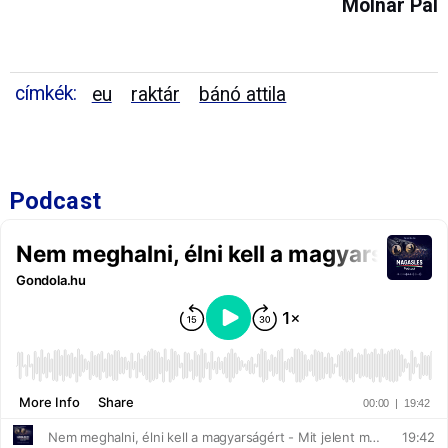
Molnár Pál
címkék:
eu
raktár
bánó attila
Podcast