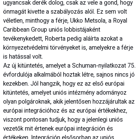
ugyancsak derék dolog, csak az vele a gond, hogy
önmagát kivette a szabályozás alól. Ez sem volt
véletlen, minthogy a férje, Ukko Metsola, a Royal
Caribbean Group uniós lobbistájaként
tevékenykedett, Roberta pedig aláírta azokat a
környezetvédelmi törvényeket is, amelyekre a férje
is hatással volt.
Az új kitüntetés, amelyet a Schuman-nyilatkozat 75.
évfordulója alkalmából hoztak létre, sajnos nincs jó
kezekben. Jól hangzik, hogy ez az első európai
kitüntetés, amelyet uniós intézmény adományoz
olyan polgároknak, akik jelentősen hozzájárultak az
európai integrációhoz és az európai értékekhez,
viszont pontosan tudjuk, hogy a jelenlegi uniós
vezetők mit értenek európai integráción és
értékeken. Integráción elsősorban az uniós