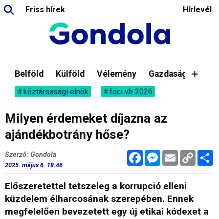
Friss hírek
Hírlevél
Belföld
Külföld
Vélemény
Gazdaság
köztársasági elnök
foci vb 2026
Milyen érdemeket díjazna az
ajándékbotrány hőse?
Facebook
Messenger
Email
Copy
M
Szerző: Gondola
Link
2025. május 6. 18:46
Előszeretettel tetszeleg a korrupció elleni
küzdelem élharcosának szerepében. Ennek
megfelelően bevezetett egy új etikai kódexet a