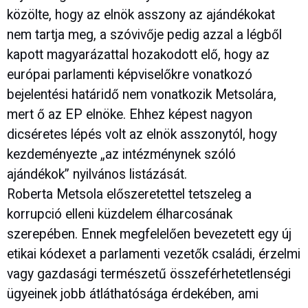
közölte, hogy az elnök asszony az ajándékokat
nem tartja meg, a szóvivője pedig azzal a légből
kapott magyarázattal hozakodott elő, hogy az
európai parlamenti képviselőkre vonatkozó
bejelentési határidő nem vonatkozik Metsolára,
mert ő az EP elnöke. Ehhez képest nagyon
dicséretes lépés volt az elnök asszonytól, hogy
kezdeményezte „az intézménynek szóló
ajándékok” nyilvános listázását.
Roberta Metsola előszeretettel tetszeleg a
korrupció elleni küzdelem élharcosának
szerepében. Ennek megfelelően bevezetett egy új
etikai kódexet a parlamenti vezetők családi, érzelmi
vagy gazdasági természetű összeférhetetlenségi
ügyeinek jobb átláthatósága érdekében, ami