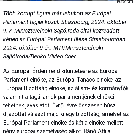
Fotó: MTI
Több korrupt figura már lebukott az Európai
Parlament tagjai közül. Strasbourg, 2024. október
9. A Miniszterelnöki Sajtóiroda által közreadott
képen az Európai Parlament ülése Strasbourgban
2024. október 9-én. MTI/Miniszterelnöki
Sajtóiroda/Benko Vivien Cher
Az Európai Érdemrend kitüntetésre az Európai
Parlament elnöke, az Európai Tanács elnöke, az
Európai Bizottság elnöke, az állam- és kormányfők,
valamint a tagállamok parlamentjének elnökei
tehetnek javaslatot. Évről évre összesen húsz
díjazottat választ majd ki egy bizottság, amelyet az
Európai Parlament elnöke és két alelnöke mellett
négy európai személyiség alkot. Bánó Attila