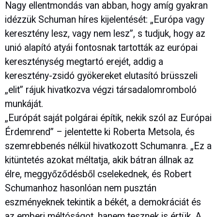
Nagy ellentmondás van abban, hogy amíg gyakran
idézzük Schuman híres kijelentését: „Európa vagy
keresztény lesz, vagy nem lesz”, s tudjuk, hogy az
unió alapító atyái fontosnak tartották az európai
kereszténység megtartó erejét, addig a
keresztény-zsidó gyökereket elutasító brüsszeli
„elit” rájuk hivatkozva végzi társadalomromboló
munkáját.
„Európát saját polgárai építik, nekik szól az Európai
Érdemrend” – jelentette ki Roberta Metsola, és
szemrebbenés nélkül hivatkozott Schumanra. „Ez a
kitüntetés azokat méltatja, akik bátran állnak az
élre, meggyőződésből cselekednek, és Robert
Schumanhoz hasonlóan nem pusztán
eszményeknek tekintik a békét, a demokráciát és
az emberi méltóságot, hanem tesznek is értük. A