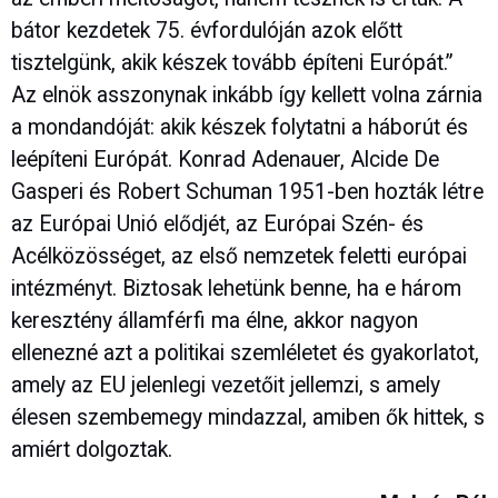
bátor kezdetek 75. évfordulóján azok előtt
tisztelgünk, akik készek tovább építeni Európát.”
Az elnök asszonynak inkább így kellett volna zárnia
a mondandóját: akik készek folytatni a háborút és
leépíteni Európát. Konrad Adenauer, Alcide De
Gasperi és Robert Schuman 1951-ben hozták létre
az Európai Unió elődjét, az Európai Szén- és
Acélközösséget, az első nemzetek feletti európai
intézményt. Biztosak lehetünk benne, ha e három
keresztény államférfi ma élne, akkor nagyon
ellenezné azt a politikai szemléletet és gyakorlatot,
amely az EU jelenlegi vezetőit jellemzi, s amely
élesen szembemegy mindazzal, amiben ők hittek, s
amiért dolgoztak.