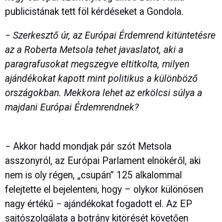
publicistának tett föl kérdéseket a Gondola.
− Szerkesztő úr, az Európai Érdemrend kitüntetésre
az a Roberta Metsola tehet javaslatot, aki a
paragrafusokat megszegve eltitkolta, milyen
ajándékokat kapott mint politikus a különböző
országokban. Mekkora lehet az erkölcsi súlya a
majdani Európai Érdemrendnek?
− Akkor hadd mondjak pár szót Metsola
asszonyról, az Európai Parlament elnökéről, aki
nem is oly régen, „csupán” 125 alkalommal
felejtette el bejelenteni, hogy – olykor különösen
nagy értékű − ajándékokat fogadott el. Az EP
sajtószolgálata a botrány kitörését követően