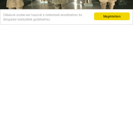
Oldalunk cookie-kat használ a hirdetések kezeléséhez és
Megértettem
látogatási statisztikák gyűjtéséhez.
VÉLEMÉNY
Önigazolás mint politikai kelepce
Videó