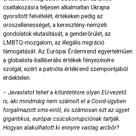
csatlakozásra teljesen alkalmatlan Ukrajna
gyorsított felvételét, értékeken pedig az
oroszellenességet, a keresztény-nemzeti
gondolatok elutasítását, a genderőrület, az
LMBTQ-mozgalom, az illegális migráció
támogatását. Az Európai Érdemrend egyértelműen
a globalista-balliberális értékek fényezésére
szolgál, ezért a patrióta értékrend szempontjából
érdektelen.
− Javaslatot tehet a kitüntetésre olyan EU-vezető
is, aki mindmáig nem számolt el a Covid-ügyben
forgalmazott sms-eiről, és számosan ezt az ügyet
gigantikus, európai csúcskorrupciónak tartják.
Hogyan alakulhatott ki ennyire vastag arcbőr?