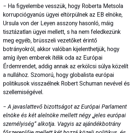
− Ha figyelembe vesszük, hogy Roberta Metsola
korrupciógyanús ügyei eltörpülnek az EB elnöke,
Ursula von der Leyen asszony hasonló, máig
tisztázatlan ügyei mellett, s ha nem feledkezünk
meg egyéb, brüsszeli vezetőket érintő
botrányokról, akkor valóban kijelenthetjük, hogy
amíg ilyen emberek ítélik oda az Európai
Érdemrendet, addig annak az erkölcsi súlya közelít
a nullához. Szomorú, hogy globalista európai
politikusok visszaélnek Robert Schuman nevével és
szellemiségével.
− A javaslattevő bizottságot az Európai Parlament
elnöke és két alelnöke mellett négy „jeles európai
személyiség” alkotja. Vagyis az ajándékbotrány
főszereplője mellett két hozzá közeli politikus, és