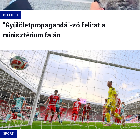
BELFÖLD
"Gyűlöletpropagandá"-zó felirat a
minisztérium falán
SPORT