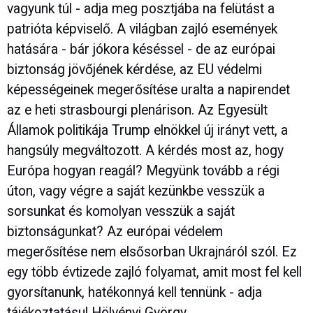
vagyunk túl - adja meg posztjába na felütást a
patrióta képviselő. A világban zajló események
hatására - bár jókora késéssel - de az európai
biztonság jövőjének kérdése, az EU védelmi
képességeinek megerősítése uralta a napirendet
az e heti strasbourgi plenárison. Az Egyesült
Államok politikája Trump elnökkel új irányt vett, a
hangsúly megváltozott. A kérdés most az, hogy
Európa hogyan reagál? Megyünk tovább a régi
úton, vagy végre a saját kezünkbe vesszük a
sorsunkat és komolyan vesszük a saját
biztonságunkat? Az európai védelem
megerősítése nem elsősorban Ukrajnáról szól. Ez
egy több évtizede zajló folyamat, amit most fel kell
gyorsítanunk, hatékonnyá kell tennünk - adja
tájékoztatásul
Hölvényi György
.