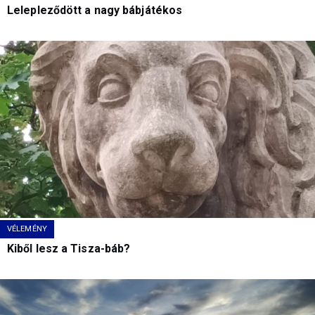
Lelepleződött a nagy bábjátékos
VÉLEMÉNY
Kiből lesz a Tisza-báb?