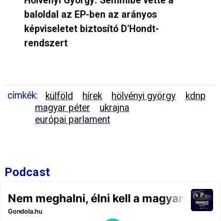
Hölvényi György: Semmibe vette a
baloldal az EP-ben az arányos
képviseletet biztosító D'Hondt-
rendszert
címkék:
külföld
hírek
hölvényi györgy
kdnp
magyar péter
ukrajna
európai parlament
Podcast