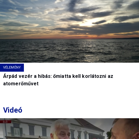
VÉLEMÉNY
Árpád vezér a hibás: őmiatta kell korlátozni az
atomerőművet
Videó