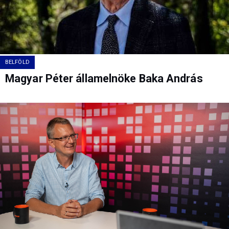
BELFÖLD
Magyar Péter államelnöke Baka András