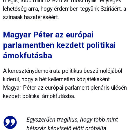
mégis, több mint tíz év után most nyílik tényleges
lehetőség arra, hogy érdemben tegyünk Szíriáért, a
szíriaiak hazatéréséért.
Magyar Péter az európai
parlamentben kezdett politikai
ámokfutásba
A kereszténydemokrata politikus beszámolójából
kiderül, hogy a hét kellemetlen közjátékaként
Magyar Péter az európai parlament plenáris ülésén
kezdett politikai ámokfutásba.
Egyszerűen tragikus, hogy több mint
hétszáz képviselő előtt próbálta