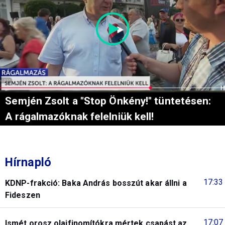
Semjén Zsolt a "Stop Önkény!" tüntetésen:
A rágalmazóknak felelniük kell!
Hírnapló
17:33
KDNP-frakció: Baka András bosszút akar állni a
Fideszen
17:07
Ismét orosz olajfinomítókra mértek csapást az