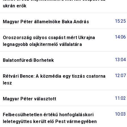
ukrán erők
15:25
Magyar Péter államelnöke Baka András
14:06
Oroszország súlyos csapást mért Ukrajna
legnagyobb olajkitermelő vállalatára
13:04
Balatonfüredi Borhetek
12:07
Rétvári Bence: A közmédia egy tiszás csatorna
lesz
11:02
Magyar Péter választott
10:03
Felbecsülhetetlen értékű honfoglaláskori
leletegyüttes került elő Pest vármegyében