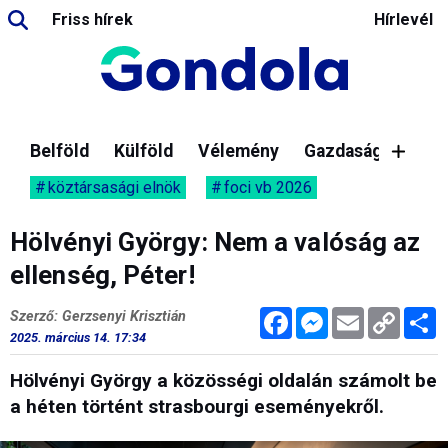
Friss hírek
Hírlevél
Belföld
Külföld
Vélemény
Gazdaság
köztársasági elnök
foci vb 2026
Hölvényi György: Nem a valóság az
ellenség, Péter!
Facebook
Messenger
Email
Copy
M
Szerző: Gerzsenyi Krisztián
Link
2025. március 14. 17:34
Hölvényi György a közösségi oldalán számolt be
a héten történt strasbourgi eseményekről.