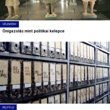
VÉLEMÉNY
Önigazolás mint politikai kelepce
BELFÖLD