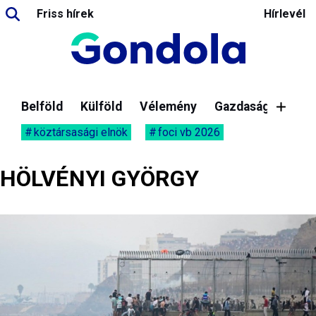
Friss hírek
Hírlevél
Belföld
Külföld
Vélemény
Gazdaság
köztársasági elnök
foci vb 2026
HÖLVÉNYI GYÖRGY