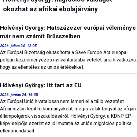
okozhat az afrikai ebolajárvány
Hölvényi György: Hatszázezer európai véleménye
már nem számít Brüsszelben
2026. július 24. 12:05
Az Európai Bizottság elutasította a Save Europe Act európai
polgári kezdeményezés nyilvántartásba vételét, arra hivatkozva,
hogy az ellentétes az uniós értékekkel.
Hölvényi György: Itt tart az EU
2026. június 24. 16:35
Az Európai Unió hivatalosan nem ismeri el a tálib vezetést
Afganisztán legitim kormányaként, mégis velük tárgyal az afgán
állampolgárok visszaküldéséről. Hölvényi György, a KDNP EP-
képviselpője szerint ez jól mutatja az uniós migrációs politika
ellentmondásait.