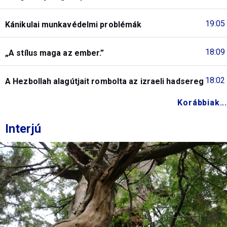
19:05
Kánikulai munkavédelmi problémák
18:09
„A stílus maga az ember.”
18:02
A Hezbollah alagútjait rombolta az izraeli hadsereg
Korábbiak...
Interjú