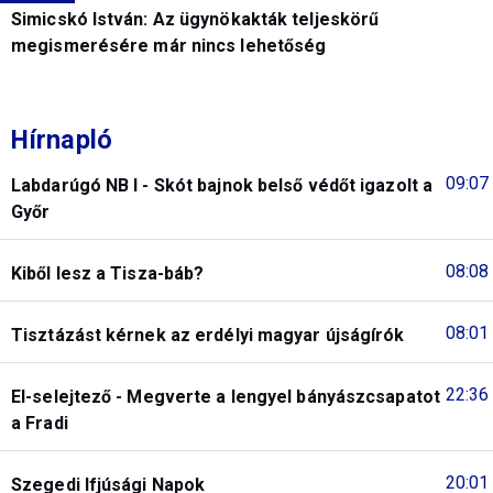
Simicskó István: Az ügynökakták teljeskörű
megismerésére már nincs lehetőség
Hírnapló
09:07
Labdarúgó NB I - Skót bajnok belső védőt igazolt a
Győr
08:08
Kiből lesz a Tisza-báb?
08:01
Tisztázást kérnek az erdélyi magyar újságírók
22:36
El-selejtező - Megverte a lengyel bányászcsapatot
a Fradi
20:01
Szegedi Ifjúsági Napok