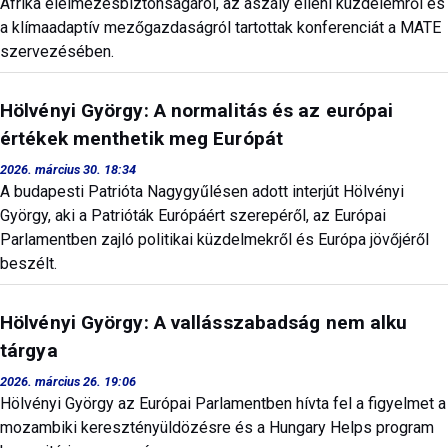
Afrika élelmezésbiztonságáról, az aszály elleni küzdelemről és
a klímaadaptív mezőgazdaságról tartottak konferenciát a MATE
szervezésében.
Hölvényi György: A normalitás és az európai
értékek menthetik meg Európát
2026. március 30. 18:34
A budapesti Patrióta Nagygyűlésen adott interjút Hölvényi
György, aki a Patrióták Európáért szerepéről, az Európai
Parlamentben zajló politikai küzdelmekről és Európa jövőjéről
beszélt.
Hölvényi György: A vallásszabadság nem alku
tárgya
2026. március 26. 19:06
Hölvényi György az Európai Parlamentben hívta fel a figyelmet a
mozambiki keresztényüldözésre és a Hungary Helps program