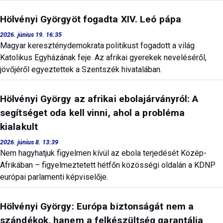
Hölvényi Györgyöt fogadta XIV. Leó pápa
2026. június 19. 16:35
Magyar kereszténydemokrata politikust fogadott a világ
Katolikus Egyházának feje. Az afrikai gyerekek neveléséről,
jövőjéről egyeztettek a Szentszék hivatalában.
Hölvényi György az afrikai ebolajárványról: A
segítséget oda kell vinni, ahol a probléma
kialakult
2026. június 8. 13:39
Nem hagyhatjuk figyelmen kívül az ebola terjedését Közép-
Afrikában – figyelmeztetett hétfőn közösségi oldalán a KDNP
európai parlamenti képviselője.
Hölvényi György: Európa biztonságát nem a
szándékok, hanem a felkészültség garantálja