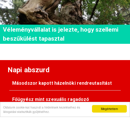
Véleményvállalat is jelezte, hogy szellemi
beszűkülést tapasztal
Napi abszurd
Másodszor kapott házelnöki rendreutasítást
Főügyész mint szexuális ragadozó
Oldalunk cookie-kat használ a hirdetések kezeléséhez és
Megértettem
látogatási statisztikák gyűjtéséhez.
Pimasz önkényúr