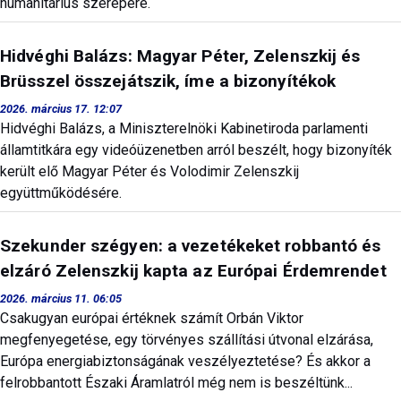
humanitárius szerepére.
Hidvéghi Balázs: Magyar Péter, Zelenszkij és
Brüsszel összejátszik, íme a bizonyítékok
2026. március 17. 12:07
Hidvéghi Balázs, a Miniszterelnöki Kabinetiroda parlamenti
államtitkára egy videóüzenetben arról beszélt, hogy bizonyíték
került elő Magyar Péter és Volodimir Zelenszkij
együttműködésére.
Szekunder szégyen: a vezetékeket robbantó és
elzáró Zelenszkij kapta az Európai Érdemrendet
2026. március 11. 06:05
Csakugyan európai értéknek számít Orbán Viktor
megfenyegetése, egy törvényes szállítási útvonal elzárása,
Európa energiabiztonságának veszélyeztetése? És akkor a
felrobbantott Északi Áramlatról még nem is beszéltünk...