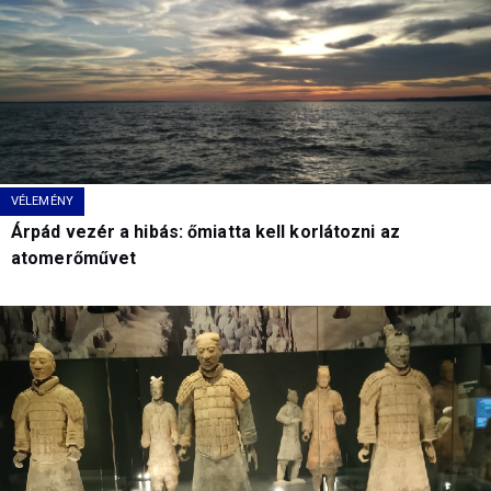
VÉLEMÉNY
Árpád vezér a hibás: őmiatta kell korlátozni az
atomerőművet