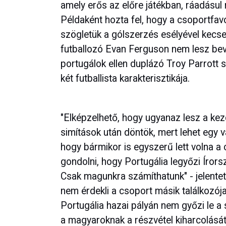
amely erős az előre játékban, ráadásul
Példaként hozta fel, hogy a csoportfav
szögletük a gólszerzés esélyével kecse
futballozó Evan Ferguson nem lesz bev
portugálok ellen duplázó Troy Parrott
két futballista karakterisztikája.
"Elképzelhető, hogy ugyanaz lesz a ke
simítások után döntök, mert lehet egy 
hogy bármikor is egyszerű lett volna a 
gondolni, hogy Portugália legyőzi Írorsz
Csak magunkra számíthatunk" - jelentette
nem érdekli a csoport másik találkozója
Portugália hazai pályán nem győzi le a 
a magyaroknak a részvétel kiharcolását j