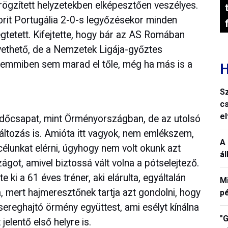
 rögzített helyzetekben elképesztően veszélyes.
orit Portugália 2-0-s legyőzésekor minden
gtetett. Kifejtette, hogy bár az AS Romában
ethető, de a Nemzetek Ligája-győztes
 semmiben sem marad el tőle, még ha más is a
H
S
c
e
zdőcsapat, mint Örményországban, de az utolsó
változás is. Amióta itt vagyok, nem emlékszem,
A 
célunkat elérni, úgyhogy nem volt okunk azt
á
ágot, amivel biztossá vált volna a pótselejtező.
 ki a 61 éves tréner, aki elárulta, egyáltalán
M
, mert hajmeresztőnek tartja azt gondolni, hogy
p
sereghajtó örmény együttest, ami esélyt kínálna
"G
elentő első helyre is.