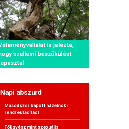
Véleményvállalat is jelezte,
hogy szellemi beszűkülést
tapasztal
Napi abszurd
Másodszor kapott házelnöki
rendreutasítást
Főügyész mint szexuális