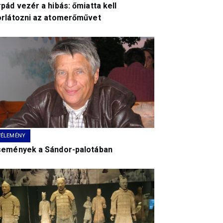
pád vezér a hibás: őmiatta kell
orlátozni az atomerőművet
VÉLEMÉNY
semények a Sándor-palotában