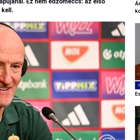
 kapujánál. Ez nem edzőmeccs: az első
Ár
kell.
k
E