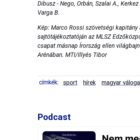
Dibusz - Nego, Orbán, Szalai A., Kerkez -
Varga B.
Kép: Marco Rossi szövetségi kapitány 
sajtótájékoztatóján az MLSZ Edzőközpo
csapat másnap Írország ellen világbajn
Arénában. MTI/Illyés Tibor
címkék:
sport
hírek
magyar váloga
Podcast