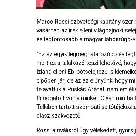
Marco Rossi szövetségi kapitány szerin
vasárnap az írek elleni világbajnoki s
és legfontosabb a magyar labdarúgó-v
"Ez az egyik legmeghatározóbb és legf
mert ez a találkozó teszi lehetővé, hogy
Izland elleni Eb-pótselejtező is kiemel
cipőben jár, de az az előnyünk, hogy m
felavattuk a Puskás Arénát, nem emlé
támogatott volna minket. Olyan mintha 
Telkiben tartott szombati sajtótájékoz
olasz szakvezető.
Rossi a riválisról úgy vélekedett, gyors 