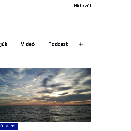
Hírlevél
rjúk
Videó
Podcast
ztás
VÉLEMÉNY