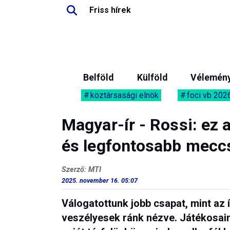
Friss hírek
Belföld
Külföld
Vélemén
köztársasági elnök
foci vb 202
Magyar-ír - Rossi: ez
és legfontosabb meccs
Szerző: MTI
2025. november 16. 05:07
Válogatottunk jobb csapat, mint az
veszélyesek ránk nézve. Játékosain