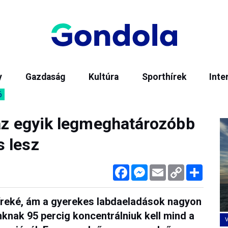
y
Gazdaság
Kultúra
Sporthírek
Inte
6
 az egyik legmeghatározóbb
 lesz
Facebook
Messenger
Email
Copy
Megos
Link
 íreké, ám a gyerekes labdaeladások nagyon
knak 95 percig koncentrálniuk kell mind a