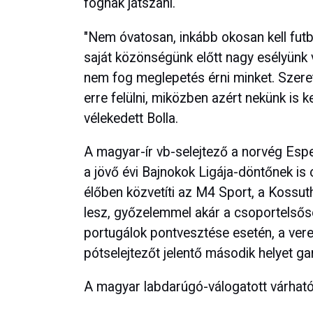
fognak játszani.
"Nem óvatosan, inkább okosan kell futba
saját közönségünk előtt nagy esélyünk v
nem fog meglepetés érni minket. Szereti
erre felülni, miközben azért nekünk is k
vélekedett Bolla.
A magyar-ír vb-selejtező a norvég Esp
a jövő évi Bajnokok Ligája-döntőnek i
élőben közvetíti az M4 Sport, a Kossut
lesz, győzelemmel akár a csoportelsősé
portugálok pontvesztése esetén, a vere
pótselejtezőt jelentő második helyet g
A magyar labdarúgó-válogatott várható