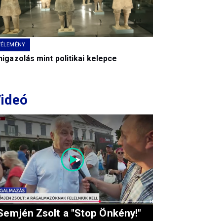
VÉLEMÉNY
igazolás mint politikai kelepce
ideó
Semjén Zsolt a "Stop Önkény!"