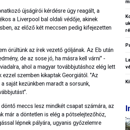
mi
natkozó újságírói kérdésre úgy reagált, a
K
kos a Liverpool bal oldali védője, akinek
uk
esben, az előző két meccsen pedig kifejezetten
ré
P
m örültünk az írek vezető góljának. Az Eb után
edmény, de az sose jó, ha másra kell várni" -
La
sviadalra, ahol a magyar továbbjutáshoz elég lett
vé
kik ezzel szemben kikaptak Georgiától. "Az
Ki
 a saját kezünkben maradt a sorsunk,
vábbjutást".
gy döntő meccs lesz mindkét csapat számára, az
I
 már a döntetlen is elég a pótselejtezőhöz,
gással lépnek pályára, ugyanis győzelemre