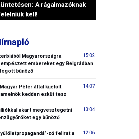
tüntetésen: A rágalmazóknak
felelniük kell!
írnapló
15:02
zerbiából Magyarországra
sempészett embereket egy Belgrádban
lfogott bűnöző
14:07
Magyar Péter által kijelölt
llamelnök kedden esküt tesz
13:04
illiókkal akart megvesztegetni
énzügyőröket egy bűnöző
12:06
yűlöletpropagandá"-zó felirat a