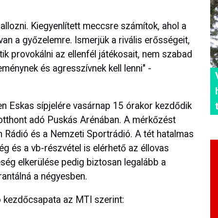
llozni. Kiegyenlített meccsre számítok, ahol a
an a győzelemre. Ismerjük a rivális erősségeit,
k provokálni az ellenfél játékosait, nem szabad
eménynek és agresszívnek kell lenni" -
en Eskas sípjelére vasárnap 15 órakor kezdődik
s otthont adó Puskás Arénában. A mérkőzést
h Rádió és a Nemzeti Sportrádió. A tét hatalmas
g és a vb-részvétel is elérhető az éllovas
ség elkerülése pedig biztosan legalább a
arantálná a négyesben.
 kezdőcsapata az MTI szerint: