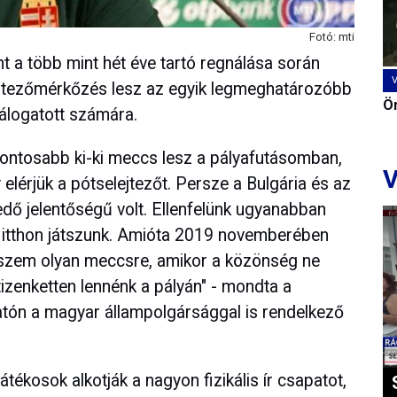
Fotó: mti
t a több mint hét éve tartó regnálása során
elejtezőmérkőzés lesz az egyik legmeghatározóbb
Ön
álogatott számára.
ontosabb ki-ki meccs lesz a pályafutásomban,
V
 elérjük a pótselejtezőt. Persze a Bulgária és az
kedő jelentőségű volt. Ellenfelünk ugyanabban
i itthon játszunk. Amióta 2019 novemberében
kszem olyan meccsre, amikor a közönség ne
tizenketten lennénk a pályán" - mondta a
tatón a magyar állampolgársággal is rendelkező
játékosok alkotják a nagyon fizikális ír csapatot,