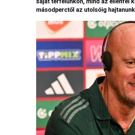
saját térfelünkön, mind az ellenfél
másodperctől az utolsóig hajtanunk 