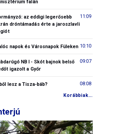
nisztérium falán
11:09
ormányzó: az eddigi legerősebb
rán dróntámadás érte a jaroszlavli
giót
10:10
alóc napok és Városnapok Füleken
09:07
bdarúgó NB I - Skót bajnok belső
dőt igazolt a Győr
08:08
ből lesz a Tisza-báb?
Korábbiak...
nterjú