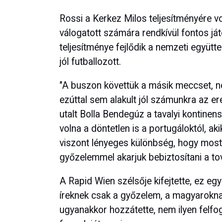
Rossi a Kerkez Milos teljesítményére vo
válogatott számára rendkívül fontos játé
teljesítménye fejlődik a nemzeti együtt
jól futballozott.
"A buszon követtük a másik meccset, ne
ezúttal sem alakult jól számunkra az er
utalt Bolla Bendegúz a tavalyi kontinen
volna a döntetlen is a portugáloktól, a
viszont lényeges különbség, hogy most
győzelemmel akarjuk bebiztosítani a to
A Rapid Wien szélsője kifejtette, ez e
íreknek csak a győzelem, a magyaroknak
ugyanakkor hozzátette, nem ilyen felfo