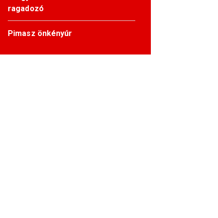
ragadozó
Pimasz önkényúr