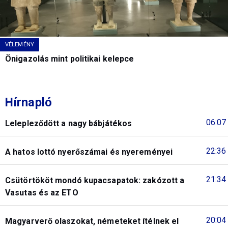
VÉLEMÉNY
Önigazolás mint politikai kelepce
Hírnapló
06:07
Lelepleződött a nagy bábjátékos
22:36
A hatos lottó nyerőszámai és nyereményei
21:34
Csütörtököt mondó kupacsapatok: zakózott a
Vasutas és az ETO
20:04
Magyarverő olaszokat, németeket ítélnek el