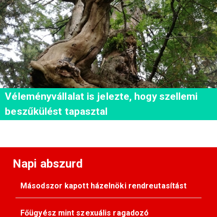
Véleményvállalat is jelezte, hogy szellemi
beszűkülést tapasztal
Napi abszurd
Másodszor kapott házelnöki rendreutasítást
Főügyész mint szexuális ragadozó