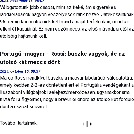
2025. november 16. 05:07
Válogatottunk jobb csapat, mint az íreké, ám a gyerekes
labdaeladások nagyon veszélyesek ránk nézve. Játékosainknak
95 percig koncentrálniuk kell mind a saját térfelünkön, mind az
ellenfél kapujánál. Ez nem edzőmeccs: az első másodperctől az
utolsóig hajtanunk kell.
Portugál-magyar - Rossi: büszke vagyok, de az
utolsó két meccs dönt
2025. október 15. 08:37
Marco Rossi rendkívül büszke a magyar labdarúgó-válogatottra,
amely kedden 2-2-es döntetlent ért el Portugália vendégeként a
lisszaboni világbajnoki selejtezőmérkőzésen, ugyanakkor arra
hívta fel a figyelmet, hogy a bravúr ellenére az utolsó két forduló
dönt a csapat sorsáról.
További tartalmak: