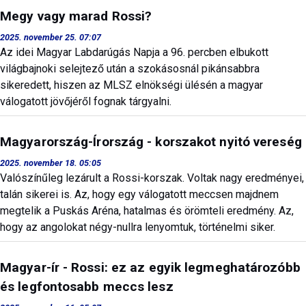
Megy vagy marad Rossi?
2025. november 25. 07:07
Az idei Magyar Labdarúgás Napja a 96. percben elbukott
világbajnoki selejtező után a szokásosnál pikánsabbra
sikeredett, hiszen az MLSZ elnökségi ülésén a magyar
válogatott jövőjéről fognak tárgyalni.
Magyarország-Írország - korszakot nyitó vereség
2025. november 18. 05:05
Valószínűleg lezárult a Rossi-korszak. Voltak nagy eredményei,
talán sikerei is. Az, hogy egy válogatott meccsen majdnem
megtelik a Puskás Aréna, hatalmas és örömteli eredmény. Az,
hogy az angolokat négy-nullra lenyomtuk, történelmi siker.
Magyar-ír - Rossi: ez az egyik legmeghatározóbb
és legfontosabb meccs lesz