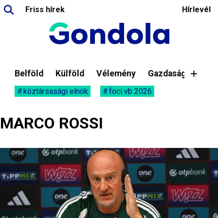
Friss hírek
Hírlevél
Belföld
Külföld
Vélemény
Gazdaság
köztársasági elnök
foci vb 2026
MARCO ROSSI