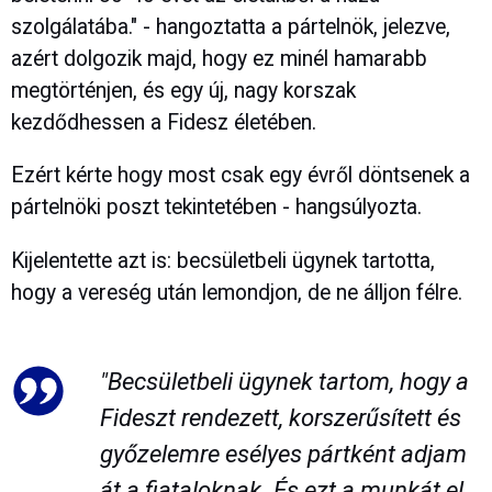
szolgálatába." - hangoztatta a pártelnök, jelezve,
azért dolgozik majd, hogy ez minél hamarabb
megtörténjen, és egy új, nagy korszak
kezdődhessen a Fidesz életében.
Ezért kérte hogy most csak egy évről döntsenek a
pártelnöki poszt tekintetében - hangsúlyozta.
Kijelentette azt is: becsületbeli ügynek tartotta,
hogy a vereség után lemondjon, de ne álljon félre.
"Becsületbeli ügynek tartom, hogy a
Fideszt rendezett, korszerűsített és
győzelemre esélyes pártként adjam
át a fiataloknak. És ezt a munkát el