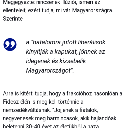
Megjegyezte: nincsenek illúziói, ismeri az
ellenfeleit, ezért tudja, mi vár Magyarországra.
Szerinte
a "hatalomra jutott liberálisok
kinyitják a kapukat, jönnek az
idegenek és kizsebelik
Magyarországot".
Arra is kitért: tudja, hogy a frakcióhoz hasonlóan a
Fidesz élén is meg kell történnie a
nemzedékváltásnak. "Jöjjenek a fiatalok,
negyvenesek meg harmincasok, akik hajlandóak
beletenni 30-40 évet az életükből a haza