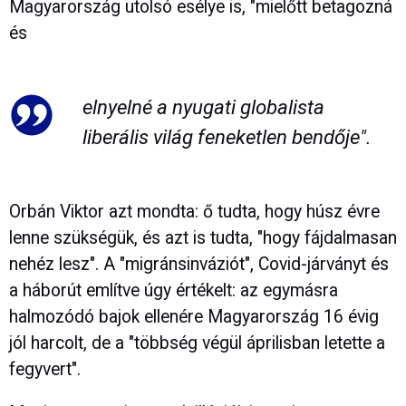
Magyarország utolsó esélye is, "mielőtt betagozná
és
elnyelné a nyugati globalista
liberális világ feneketlen bendője".
Orbán Viktor azt mondta: ő tudta, hogy húsz évre
lenne szükségük, és azt is tudta, "hogy fájdalmasan
nehéz lesz". A "migránsinváziót", Covid-járványt és
a háborút említve úgy értékelt: az egymásra
halmozódó bajok ellenére Magyarország 16 évig
jól harcolt, de a "többség végül áprilisban letette a
fegyvert".