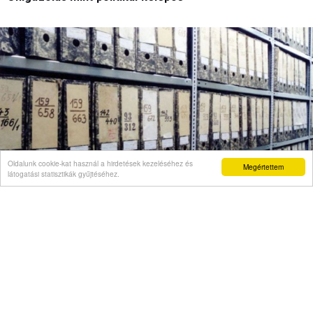
Oldalunk cookie-kat használ a hirdetések kezeléséhez és
Megértettem
látogatási statisztikák gyűjtéséhez.
BELFÖLD
Simicskó István: Az ügynökakták teljeskörű
megismerésére már nincs lehetőség
Videó