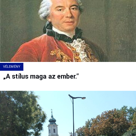
VÉLEMÉNY
„A stílus maga az ember.”