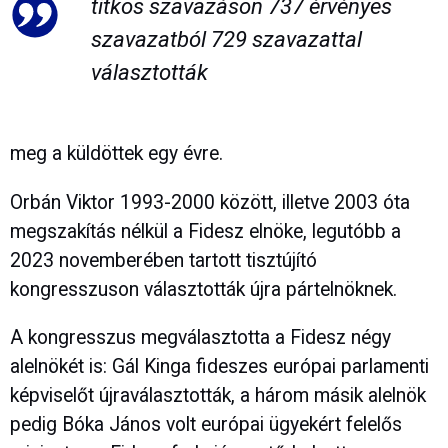
titkos szavazáson 737 érvényes
szavazatból 729 szavazattal
választották
meg a küldöttek egy évre.
Orbán Viktor 1993-2000 között, illetve 2003 óta
megszakítás nélkül a Fidesz elnöke, legutóbb a
2023 novemberében tartott tisztújító
kongresszuson választották újra pártelnöknek.
A kongresszus megválasztotta a Fidesz négy
alelnökét is: Gál Kinga fideszes európai parlamenti
képviselőt újraválasztották, a három másik alelnök
pedig Bóka János volt európai ügyekért felelős