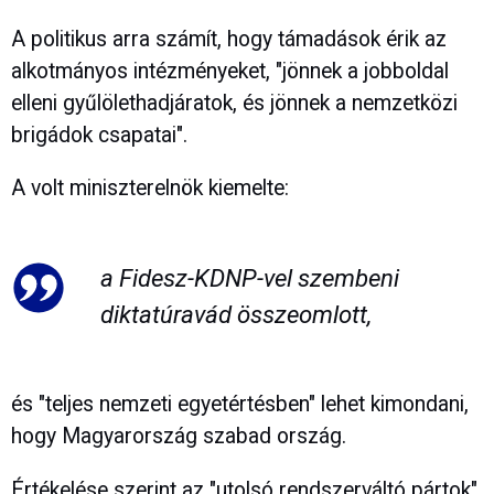
A politikus arra számít, hogy támadások érik az
alkotmányos intézményeket, "jönnek a jobboldal
elleni gyűlölethadjáratok, és jönnek a nemzetközi
brigádok csapatai".
A volt miniszterelnök kiemelte:
a Fidesz-KDNP-vel szembeni
diktatúravád összeomlott,
és "teljes nemzeti egyetértésben" lehet kimondani,
hogy Magyarország szabad ország.
Értékelése szerint az "utolsó rendszerváltó pártok",