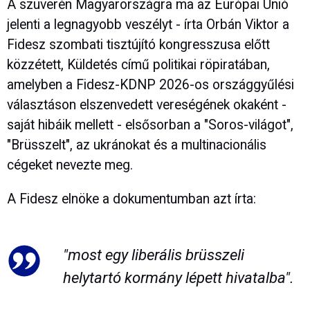
A szuverén Magyarországra ma az Európai Unió
jelenti a legnagyobb veszélyt - írta Orbán Viktor a
Fidesz szombati tisztújító kongresszusa előtt
közzétett, Küldetés című politikai röpiratában,
amelyben a Fidesz-KDNP 2026-os országgyűlési
választáson elszenvedett vereségének okaként -
saját hibáik mellett - elsősorban a "Soros-világot",
"Brüsszelt", az ukránokat és a multinacionális
cégeket nevezte meg.
A Fidesz elnöke a dokumentumban azt írta:
"most egy liberális brüsszeli
helytartó kormány lépett hivatalba".