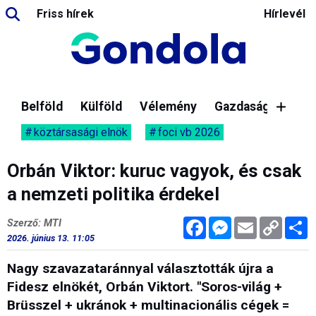
Friss hírek
Hírlevél
Belföld
Külföld
Vélemény
Gazdaság
köztársasági elnök
foci vb 2026
Orbán Viktor: kuruc vagyok, és csak
a nemzeti politika érdekel
Facebook
Messenger
Email
Copy
M
Szerző: MTI
Link
2026. június 13. 11:05
Nagy szavazataránnyal választották újra a
Fidesz elnökét, Orbán Viktort. "Soros-világ +
Brüsszel + ukránok + multinacionális cégek =