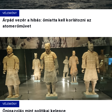
VÉLEMÉNY
Árpád vezér a hibás: őmiatta kell korlátozni az
atomerőművet
VÉLEMÉNY
Önigazolás mint politikai kelepce