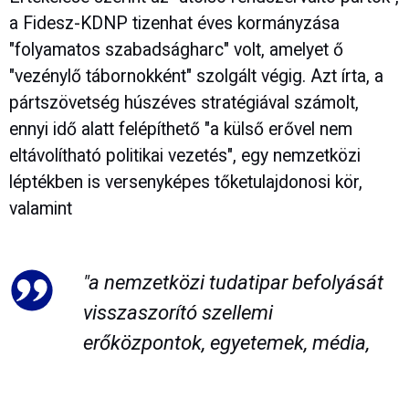
a Fidesz-KDNP tizenhat éves kormányzása
"folyamatos szabadságharc" volt, amelyet ő
"vezénylő tábornokként" szolgált végig. Azt írta, a
pártszövetség húszéves stratégiával számolt,
ennyi idő alatt felépíthető "a külső erővel nem
eltávolítható politikai vezetés", egy nemzetközi
léptékben is versenyképes tőketulajdonosi kör,
valamint
"a nemzetközi tudatipar befolyását
visszaszorító szellemi
erőközpontok, egyetemek, média,