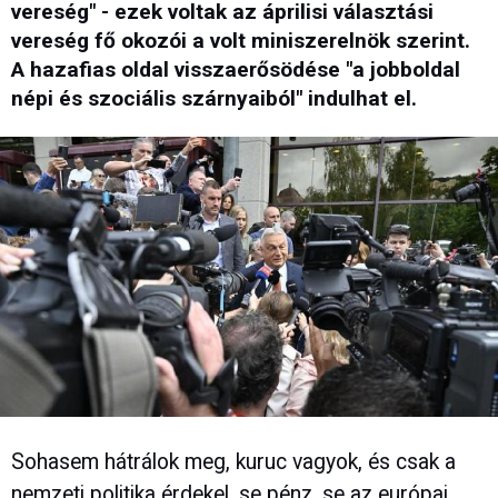
vereség" - ezek voltak az áprilisi választási
vereség fő okozói a volt miniszerelnök szerint.
A hazafias oldal visszaerősödése "a jobboldal
népi és szociális szárnyaiból" indulhat el.
Sohasem hátrálok meg, kuruc vagyok, és csak a
nemzeti politika érdekel, se pénz, se az európai