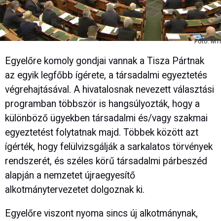
Fotó: MTI
Egyelőre komoly gondjai vannak a Tisza Pártnak
az egyik legfőbb ígérete, a társadalmi egyeztetés
végrehajtásával. A hivatalosnak nevezett választási
programban többször is hangsúlyozták, hogy a
különböző ügyekben társadalmi és/vagy szakmai
egyeztetést folytatnak majd. Többek között azt
ígérték, hogy felülvizsgálják a sarkalatos törvények
rendszerét, és széles körű társadalmi párbeszéd
alapján a nemzetet újraegyesítő
alkotmánytervezetet dolgoznak ki.
Egyelőre viszont nyoma sincs új alkotmánynak,