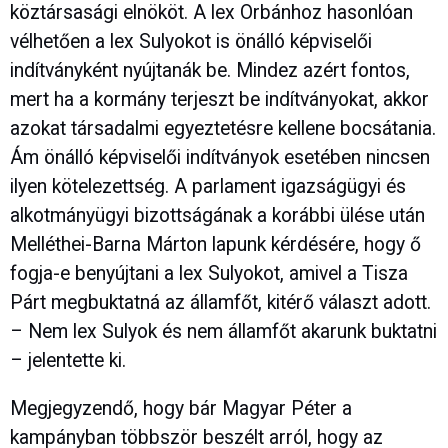
köztársasági elnököt. A lex Orbánhoz hasonlóan
vélhetően a lex Sulyokot is önálló képviselői
indítványként nyújtanák be. Mindez azért fontos,
mert ha a kormány terjeszt be indítványokat, akkor
azokat társadalmi egyeztetésre kellene bocsátania.
Ám önálló képviselői indítványok esetében nincsen
ilyen kötelezettség. A parlament igazságügyi és
alkotmányügyi bizottságának a korábbi ülése után
Melléthei-Barna Márton lapunk kérdésére, hogy ő
fogja-e benyújtani a lex Sulyokot, amivel a Tisza
Párt megbuktatná az államfőt, kitérő választ adott.
– Nem lex Sulyok és nem államfőt akarunk buktatni
– jelentette ki.
Megjegyzendő, hogy bár Magyar Péter a
kampányban többször beszélt arról, hogy az