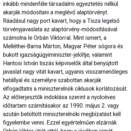
inkább mindenféle társadalmi egyeztetés nélkül
akarják módosítani a meglévő alaptörvényt.
Ráadásul nagy port kavart, hogy a Tisza legelső
törvényjavaslata az alaptörvény-módosításával
számolna le Orbán Viktorral. Mint ismert, a
Melléthei-Barna Márton, Magyar Péter sógora és
bukott igazságügyiminiszter-jelöltje, valamint
Hantosi István tiszás képviselők által benyújtott
javaslat nagy vitát kavart, ugyanis visszamenőleges
hatállyal és személyre szabottan akarják
elfogadtatni a miniszterelnök ciklusok korlátozását.
Az előterjesztők indoklása szerint a nyolcéves
időtartam számításakor az 1990. május 2. vagy
azután betöltött miniszterelnöki megbízatást kell
figyelembe venni. Ezzel egyértelműen elzárnák