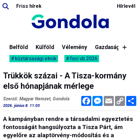
Friss hírek
Hírlevél
Belföld
Külföld
Vélemény
Gazdaság
köztársasági elnök
foci vb 2026
Trükkök százai - A Tisza-kormány
első hónapjának mérlege
Facebook
Messenger
Email
Copy
M
Szerző: Magyar Nemzet, Gondola
Link
2026. június 8. 11:03
A kampányban rendre a társadalmi egyeztetés
fontosságát hangsúlyozta a Tisza Párt, ám
egyelőre az alaptörvény-módosítás és a