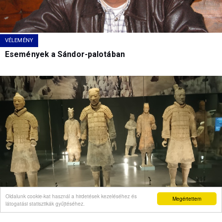
VÉLEMÉNY
Események a Sándor-palotában
Oldalunk cookie-kat használ a hirdetések kezeléséhez és
Megértettem
látogatási statisztikák gyűjtéséhez.
VÉLEMÉNY