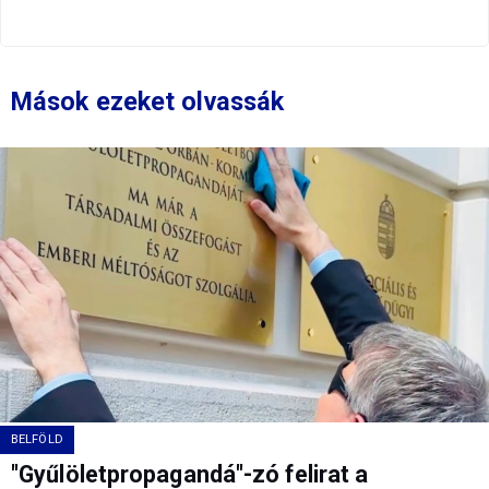
Mások ezeket olvassák
BELFÖLD
"Gyűlöletpropagandá"-zó felirat a