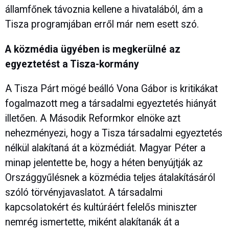
államfőnek távoznia kellene a hivatalából, ám a
Tisza programjában erről már nem esett szó.
A közmédia ügyében is megkerülné az
egyeztetést a Tisza-kormány
A Tisza Párt mögé beálló Vona Gábor is kritikákat
fogalmazott meg a társadalmi egyeztetés hiányát
illetően. A Második Reformkor elnöke azt
nehezményezi, hogy a Tisza társadalmi egyeztetés
nélkül alakítaná át a közmédiát. Magyar Péter a
minap jelentette be, hogy a héten benyújtják az
Országgyűlésnek a közmédia teljes átalakításáról
szóló törvényjavaslatot. A társadalmi
kapcsolatokért és kultúráért felelős miniszter
nemrég ismertette, miként alakítanák át a