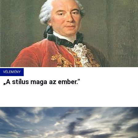
VÉLEMÉNY
„A stílus maga az ember.”