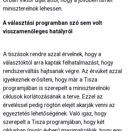
Orbán Viktor útját attól, hogy a jövőben ismét
miniszterelnök lehessen.
A választási programban szó sem volt
visszamenőleges hatályról
A tiszások rendre azzal érvelnek, hogy a
választóktól arra kaptak felhatalmazást, hogy
rendszerváltás hajtsanak végre. Az érvüket azzal
igyekeznek erősíteni, hogy már a Tisza
programjában is szerepelt a miniszterelnöki
ciklusok korlátozásának a terve. Ezzel az
érveléssel pedig rögtön elejét akarják venni az
egyeztetés lehetőségének. Való igaz, hogy
szerepelt a Tisza programjában, hogy két
ciklusban (nyolc évben) maximalizálják, hogy egy