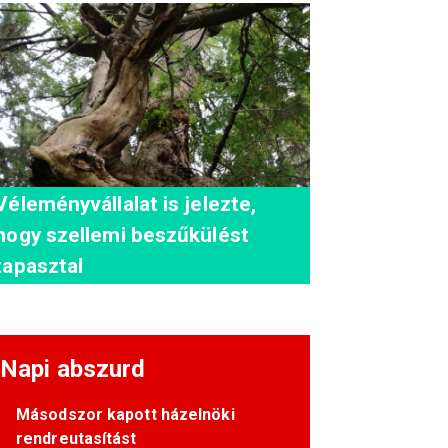
Véleményvállalat is jelezte,
hogy szellemi beszűkülést
tapasztal
Napi abszurd
Másodszor kapott házelnöki
rendreutasítást