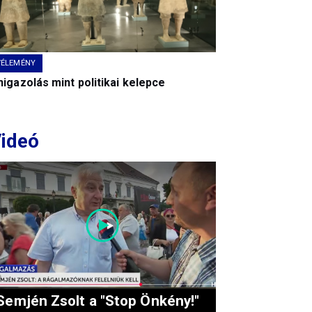
VÉLEMÉNY
igazolás mint politikai kelepce
ideó
Semjén Zsolt a "Stop Önkény!"