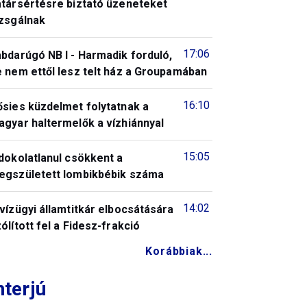
atársértésre biztató üzeneteket
izsgálnak
17:06
bdarúgó NB I - Harmadik forduló,
 nem ettől lesz telt ház a Groupamában
16:10
ősies küzdelmet folytatnak a
gyar haltermelők a vízhiánnyal
15:05
dokolatlanul csökkent a
egszületett lombikbébik száma
14:02
vízügyi államtitkár elbocsátására
ólított fel a Fidesz-frakció
Korábbiak...
nterjú