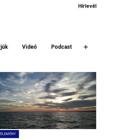
Hírlevél
rjúk
Videó
Podcast
ztás
VÉLEMÉNY