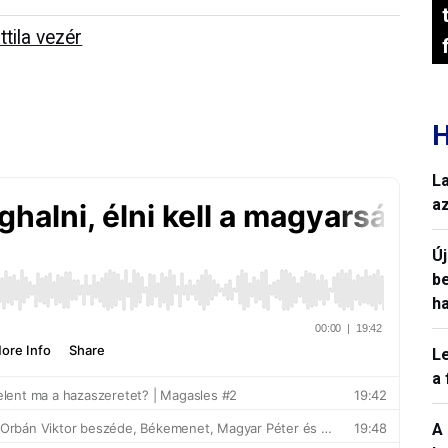
ttila vezér
H
L
a
Ú
b
h
L
a
A