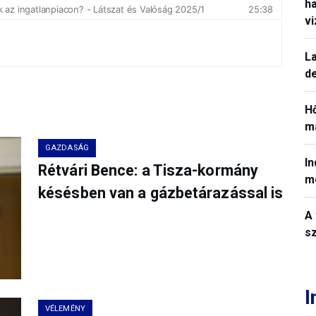
h
v
La
de
H
ma
GAZDASÁG
In
Rétvári Bence: a Tisza-kormány
m
késésben van a gázbetárazással is
A 
sz
I
VÉLEMÉNY