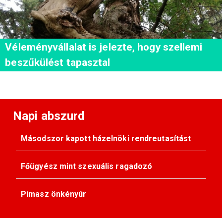
Véleményvállalat is jelezte, hogy szellemi
beszűkülést tapasztal
Napi abszurd
Másodszor kapott házelnöki rendreutasítást
Főügyész mint szexuális ragadozó
Pimasz önkényúr