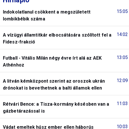
Hírnapló
15:05
Indokolatlanul csökkent a megszületett
lombikbébik száma
14:02
A vízügyi államtitkár elbocsátására szólított fel a
Fidesz-frakció
13:05
Futball - Vitális Milán négy évre írt alá az AEK
Athénhoz
12:09
A litván kémközpont szerint az oroszok ukrán
drónokat is bevethetnek a balti államok ellen
11:03
Rétvári Bence: a Tisza-kormány késésben van a
gázbetárazással is
10:03
Vádat emeltek húsz ember ellen háborús