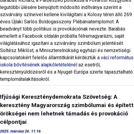
Barabás Richárd, a Párbeszéd politikusa a Fővárosi Közgyűlés
legutóbbi ülésére benyújtott módosító indítványa szerint a
szivárvány színeivel kellene kivilágítani a Kolosy téren álló 269
éves Újlaki Sarlós Boldogasszony Plébániatemplomot. A
beadványt több politikus is provokációnak nevezte. Barabás
emellett a Facebook oldalán próbálta félremagyarázni, saját
világlátásához igazítani a szivárvány szimbólum jelentését.
Soltész Miklóst, a Miniszterelnökség egyházi és nemzetiségi
kapcsolatokért felelős államtitkárát kérdeztük a
váci református
iskola bővítésének alapkőletételénél
az esetről,
keresztényüldözésről és a Nyugat-Európa szerte tapasztalható
templomátalakításokról.
Ifjúsági Kereszténydemokrata Szövetség: A
keresztény Magyarország szimbólumai és épített
örökségei nem lehetnek támadás és provokáció
célpontjai
2025. március 26. 11:16