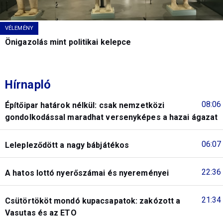
VÉLEMÉNY
Önigazolás mint politikai kelepce
Hírnapló
08:06
Építőipar határok nélkül: csak nemzetközi
gondolkodással maradhat versenyképes a hazai ágazat
06:07
Lelepleződött a nagy bábjátékos
22:36
A hatos lottó nyerőszámai és nyereményei
21:34
Csütörtököt mondó kupacsapatok: zakózott a
Vasutas és az ETO