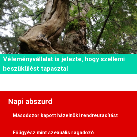
Véleményvállalat is jelezte, hogy szellemi
beszűkülést tapasztal
Napi abszurd
Másodszor kapott házelnöki rendreutasítást
Főügyész mint szexuális ragadozó