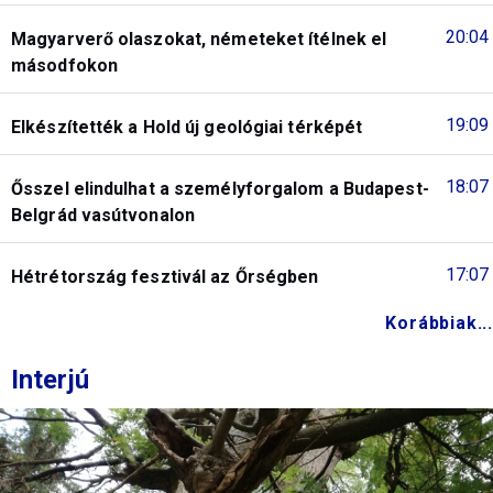
20:04
Magyarverő olaszokat, németeket ítélnek el
másodfokon
19:09
Elkészítették a Hold új geológiai térképét
18:07
Ősszel elindulhat a személyforgalom a Budapest-
Belgrád vasútvonalon
17:07
Hétrétország fesztivál az Őrségben
Korábbiak...
Interjú