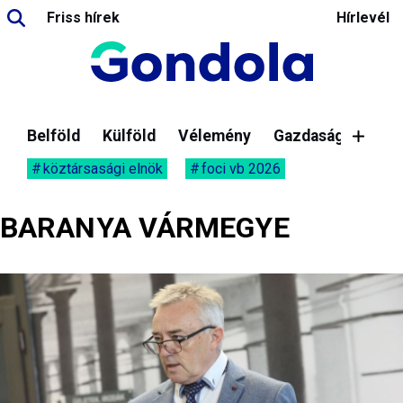
Friss hírek
Hírlevél
Belföld
Külföld
Vélemény
Gazdaság
köztársasági elnök
foci vb 2026
BARANYA VÁRMEGYE