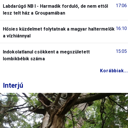
17:06
Labdarúgó NB I - Harmadik forduló, de nem ettől
lesz telt ház a Groupamában
16:10
Hősies küzdelmet folytatnak a magyar haltermelők
a vízhiánnyal
15:05
Indokolatlanul csökkent a megszületett
lombikbébik száma
Korábbiak...
Interjú