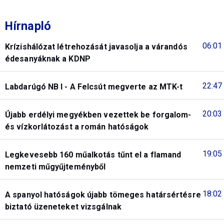
Hírnapló
06:01
Krízishálózat létrehozását javasolja a várandós
édesanyáknak a KDNP
22:47
Labdarúgó NB I - A Felcsút megverte az MTK-t
20:03
Újabb erdélyi megyékben vezettek be forgalom-
és vízkorlátozást a román hatóságok
19:05
Legkevesebb 160 műalkotás tűnt el a flamand
nemzeti műgyűjteményből
18:02
A spanyol hatóságok újabb tömeges határsértésre
biztató üzeneteket vizsgálnak