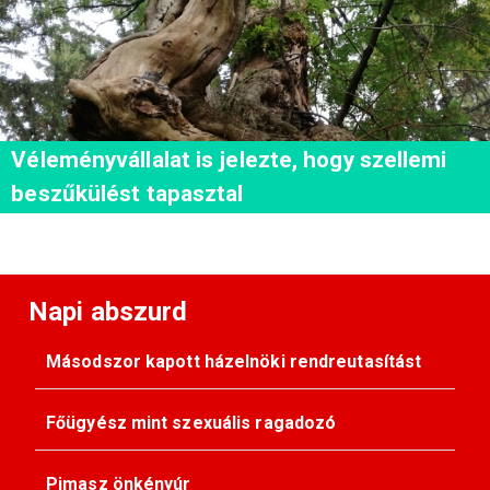
Véleményvállalat is jelezte, hogy szellemi
beszűkülést tapasztal
Napi abszurd
Másodszor kapott házelnöki rendreutasítást
Főügyész mint szexuális ragadozó
Pimasz önkényúr