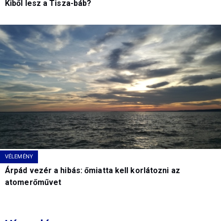
Kiből lesz a Tisza-báb?
VÉLEMÉNY
Árpád vezér a hibás: őmiatta kell korlátozni az
atomerőművet