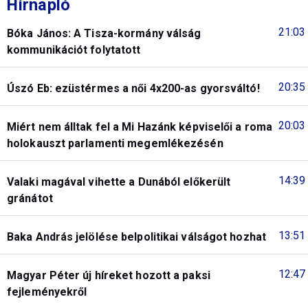
Hírnapló
21:03
Bóka János: A Tisza-kormány válság
kommunikációt folytatott
20:35
Úszó Eb: ezüstérmes a női 4x200-as gyorsváltó!
20:03
Miért nem álltak fel a Mi Hazánk képviselői a roma
holokauszt parlamenti megemlékezésén
14:39
Valaki magával vihette a Dunából előkerült
gránátot
13:51
Baka András jelölése belpolitikai válságot hozhat
12:47
Magyar Péter új híreket hozott a paksi
fejleményekről