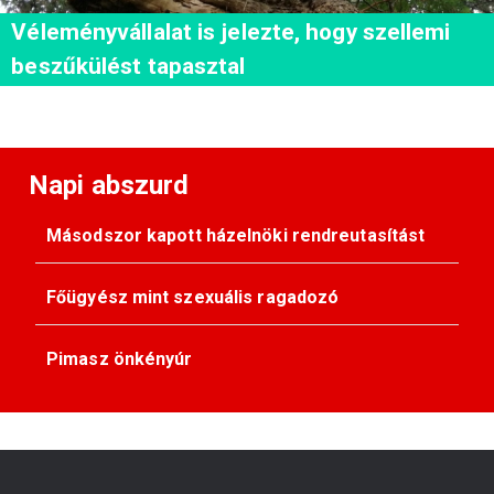
Véleményvállalat is jelezte, hogy szellemi
beszűkülést tapasztal
Napi abszurd
Másodszor kapott házelnöki rendreutasítást
Főügyész mint szexuális ragadozó
Pimasz önkényúr