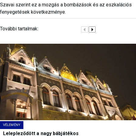
Szavai szerint ez a mozgás a bombázások és az eszkalációs
fenyegetések következménye.
További tartalmak:
VÉLEMÉNY
Lelepleződött a nagy bábjátékos