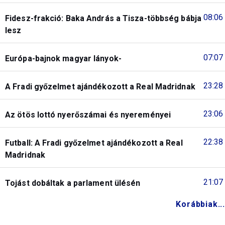
08:06
Fidesz-frakció: Baka András a Tisza-többség bábja
lesz
07:07
Európa-bajnok magyar lányok-
23:28
A Fradi győzelmet ajándékozott a Real Madridnak
23:06
Az ötös lottó nyerőszámai és nyereményei
22:38
Futball: A Fradi győzelmet ajándékozott a Real
Madridnak
21:07
Tojást dobáltak a parlament ülésén
Korábbiak...