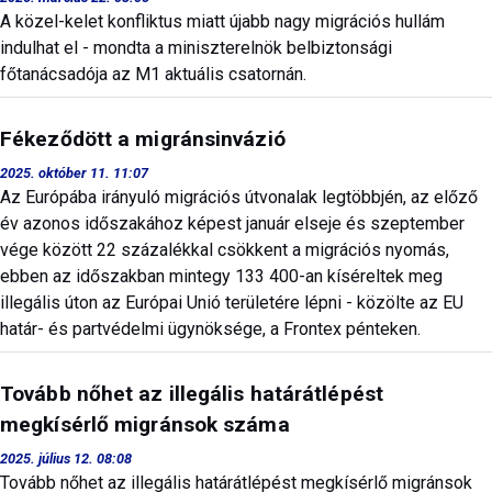
A közel-kelet konfliktus miatt újabb nagy migrációs hullám
indulhat el - mondta a miniszterelnök belbiztonsági
főtanácsadója az M1 aktuális csatornán.
Fékeződött a migránsinvázió
2025. október 11. 11:07
Az Európába irányuló migrációs útvonalak legtöbbjén, az előző
év azonos időszakához képest január elseje és szeptember
vége között 22 százalékkal csökkent a migrációs nyomás,
ebben az időszakban mintegy 133 400-an kíséreltek meg
illegális úton az Európai Unió területére lépni - közölte az EU
határ- és partvédelmi ügynöksége, a Frontex pénteken.
Tovább nőhet az illegális határátlépést
megkísérlő migránsok száma
2025. július 12. 08:08
Tovább nőhet az illegális határátlépést megkísérlő migránsok