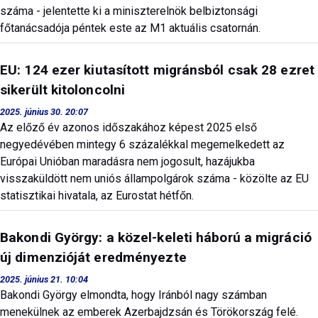
száma - jelentette ki a miniszterelnök belbiztonsági
főtanácsadója péntek este az M1 aktuális csatornán.
EU: 124 ezer kiutasított migránsból csak 28 ezret
sikerült kitoloncolni
2025. június 30. 20:07
Az előző év azonos időszakához képest 2025 első
negyedévében mintegy 6 százalékkal megemelkedett az
Európai Unióban maradásra nem jogosult, hazájukba
visszaküldött nem uniós állampolgárok száma - közölte az EU
statisztikai hivatala, az Eurostat hétfőn.
Bakondi György: a közel-keleti háború a migráció
új dimenzióját eredményezte
2025. június 21. 10:04
Bakondi György elmondta, hogy Iránból nagy számban
menekülnek az emberek Azerbajdzsán és Törökország felé.