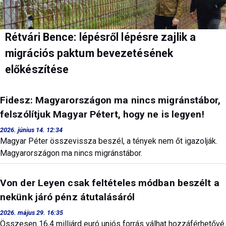
Rétvári Bence: lépésről lépésre zajlik a
migrációs paktum bevezetésének
előkészítése
Fidesz: Magyarországon ma nincs migránstábor,
felszólítjuk Magyar Pétert, hogy ne is legyen!
2026. június 14. 12:34
Magyar Péter összevissza beszél, a tények nem őt igazolják.
Magyarországon ma nincs migránstábor.
Von der Leyen csak feltételes módban beszélt a
nekünk járó pénz átutalásáról
2026. május 29. 16:35
Összesen 16,4 milliárd euró uniós forrás válhat hozzáférhetővé