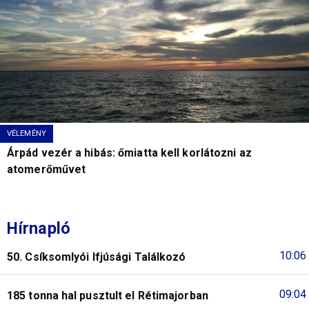
VÉLEMÉNY
Árpád vezér a hibás: őmiatta kell korlátozni az
atomerőművet
Hírnapló
10:06
50. Csíksomlyói Ifjúsági Találkozó
09:04
185 tonna hal pusztult el Rétimajorban