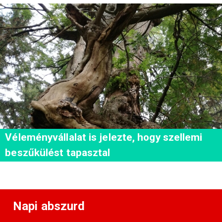
Véleményvállalat is jelezte, hogy szellemi
beszűkülést tapasztal
Napi abszurd