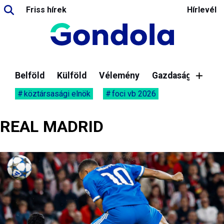
Friss hírek
Hírlevél
Belföld
Külföld
Vélemény
Gazdaság
köztársasági elnök
foci vb 2026
REAL MADRID