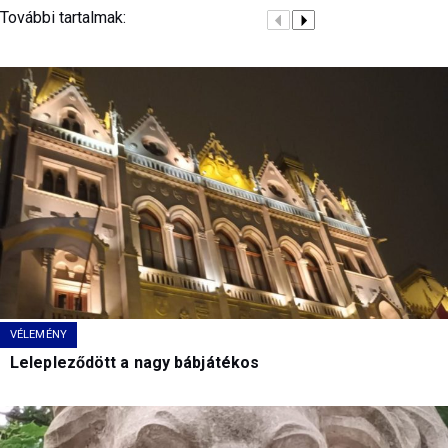
További tartalmak:
VÉLEMÉNY
Lelepleződött a nagy bábjátékos