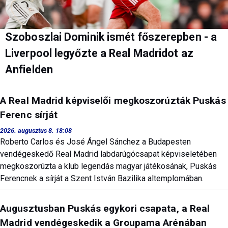
Szoboszlai Dominik ismét főszerepben - a
Liverpool legyőzte a Real Madridot az
Anfielden
A Real Madrid képviselői megkoszorúzták Puskás
Ferenc sírját
2026. augusztus 8. 18:08
Roberto Carlos és José Ángel Sánchez a Budapesten
vendégeskedő Real Madrid labdarúgócsapat képviseletében
megkoszorúzta a klub legendás magyar játékosának, Puskás
Ferencnek a sírját a Szent István Bazilika altemplomában.
Augusztusban Puskás egykori csapata, a Real
Madrid vendégeskedik a Groupama Arénában