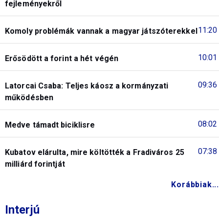
fejleményekről
11:20
Komoly problémák vannak a magyar játszóterekkel
10:01
Erősödött a forint a hét végén
09:36
Latorcai Csaba: Teljes káosz a kormányzati
működésben
08:02
Medve támadt biciklisre
07:38
Kubatov elárulta, mire költötték a Fradiváros 25
milliárd forintját
Korábbiak...
Interjú