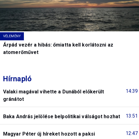
VÉLEMÉNY
Árpád vezér a hibás: őmiatta kell korlátozni az
atomerőművet
Hírnapló
14:39
Valaki magával vihette a Dunából előkerült
gránátot
13:51
Baka András jelölése belpolitikai válságot hozhat
12:47
Magyar Péter új híreket hozott a paksi