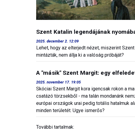
Szent Katalin legendájának nyomáb
2025. december 2. 12:09
Lehet, hogy az elterjedt nézet, miszerint Szent 
mintázták, nem állja ki a valóság próbáját?
A "másik" Szent Margit: egy elfeled
2025. november 17. 19:05
Skóciai Szent Margit kora igencsak rokon a mai
csatázó törzsekből - ma talán mondanánk nem
európai országok urai pedig totális hatalmuk alá
minden területét. Ugye ismerős?
További tartalmak: