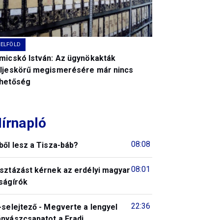
BELFÖLD
imicskó István: Az ügynökakták
eljeskörű megismerésére már nincs
ehetőség
írnapló
08:08
ből lesz a Tisza-báb?
08:01
isztázást kérnek az erdélyi magyar
ságírók
22:36
-selejtező - Megverte a lengyel
ányászcsapatot a Fradi