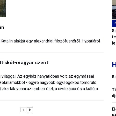
an
S
t
Katalin alakját egy alexandriai filozófusnőről, Hypatiáról
l
ett skót-magyar szent
H
 világgal. Az egyház hanyatlóban volt; az egymással
Ki
zetállamokból - egyre nagyobb egységekbe tömörülő
 akarták vonni az emberi élet, a civilizáció és a kultúra
T
új
El
b