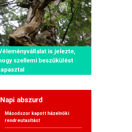
Véleményvállalat is jelezte,
hogy szellemi beszűkülést
tapasztal
Napi abszurd
Másodszor kapott házelnöki
rendreutasítást