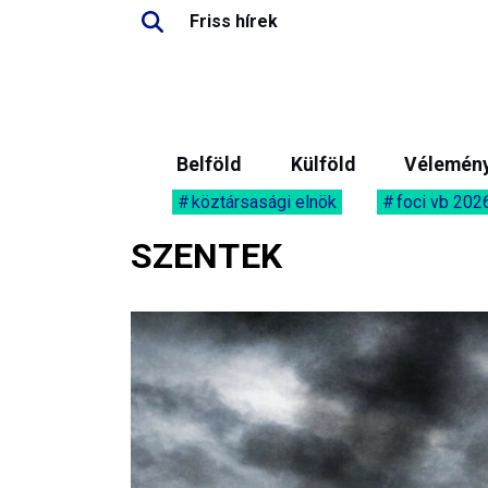
Friss hírek
Belföld
Külföld
Vélemén
köztársasági elnök
foci vb 202
SZENTEK