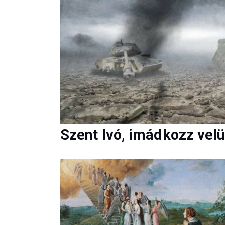
Szent Ivó, imádkozz vel