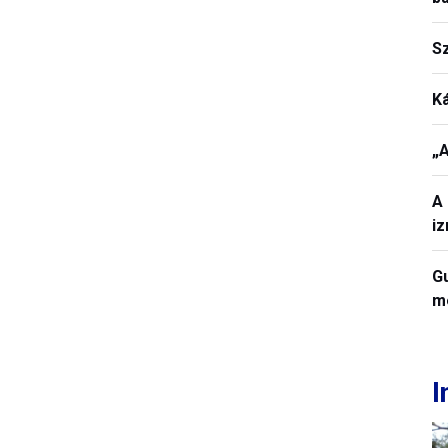
S
K
„A
A 
iz
Gu
me
I