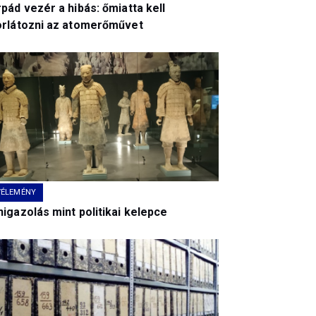
pád vezér a hibás: őmiatta kell
orlátozni az atomerőművet
VÉLEMÉNY
igazolás mint politikai kelepce