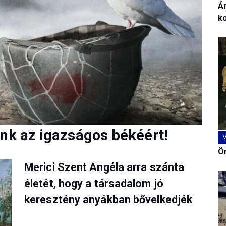
Ár
k
ünk az igazságos békéért!
Ön
Merici Szent Angéla arra szánta
életét, hogy a társadalom jó
keresztény anyákban bővelkedjék