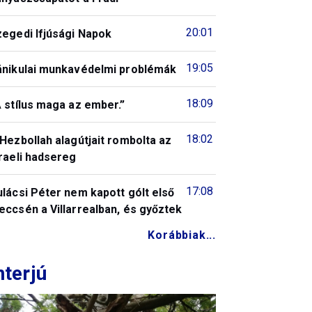
20:01
zegedi Ifjúsági Napok
19:05
ánikulai munkavédelmi problémák
18:09
 stílus maga az ember.”
18:02
Hezbollah alagútjait rombolta az
raeli hadsereg
17:08
lácsi Péter nem kapott gólt első
ccsén a Villarrealban, és győztek
Korábbiak...
nterjú