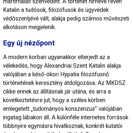
mártírhalált szenvedett. A történet hírneve révén
Katalin a tudósok, filozófusok és ügyvédek
védőszentjévé vált, alakja pedig számos művészeti
alkotáson megjelenik.
Egy új nézőpont
A modern korban ugyanakkor elterjedt az a
vélekedés, hogy Alexandriai Szent Katalin alakja
valójában a késő-ókori Hypatia filozófusnő
történetének keresztény átdolgozása. Az MKDSZ
cikke ennek az állításnak jár utána, és arra a
következtetésre jut, hogy a széles körben
emlegetett „tudományos konszenzus” valójában
ingatag lábakon áll. A különféle internetes források
többnyire egymásra hivatkoznak, konkrét kutatói