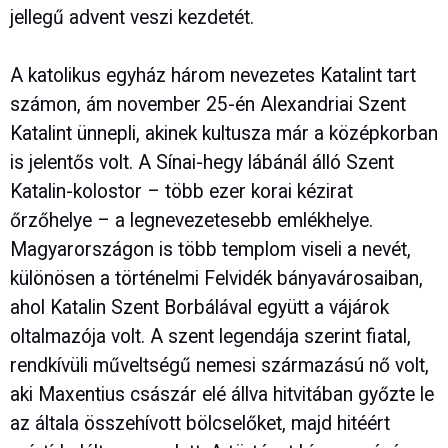
jellegű advent veszi kezdetét.
A katolikus egyház három nevezetes Katalint tart
számon, ám november 25-én Alexandriai Szent
Katalint ünnepli, akinek kultusza már a középkorban
is jelentős volt. A Sínai-hegy lábánál álló Szent
Katalin-kolostor – több ezer korai kézirat
őrzőhelye – a legnevezetesebb emlékhelye.
Magyarországon is több templom viseli a nevét,
különösen a történelmi Felvidék bányavárosaiban,
ahol Katalin Szent Borbálával együtt a vájárok
oltalmazója volt. A szent legendája szerint fiatal,
rendkívüli műveltségű nemesi származású nő volt,
aki Maxentius császár elé állva hitvitában győzte le
az általa összehívott bölcselőket, majd hitéért