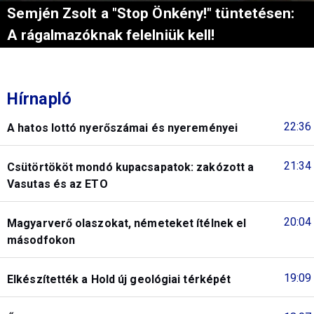
Semjén Zsolt a "Stop Önkény!" tüntetésen:
A rágalmazóknak felelniük kell!
Hírnapló
22:36
A hatos lottó nyerőszámai és nyereményei
21:34
Csütörtököt mondó kupacsapatok: zakózott a
Vasutas és az ETO
20:04
Magyarverő olaszokat, németeket ítélnek el
másodfokon
19:09
Elkészítették a Hold új geológiai térképét