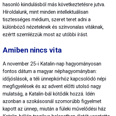
hasonló kiindulásból más következtetésre jutva.
Híroldalunk, mint minden intellektuálisan
tisztességes médium, szeret teret adni a
különböző nézeteknek és színvonalas vitáknak,
ezértt szemlézzük most az utóbbi írást.
Amiben nincs vita
A november 25-i Katalin-nap hagyományosan
fontos dátum a magyar néphagyományban:
időjóslások, a téli ünnepkörhöz kapcsolódó népi
megfigyelések és az advent előtti utolsó nagy
mulatság, a Katalin-bál kötődik hozzá. Idén
azonban a szokásosnál szomorúbb figyelmet
kapott az ünnep, miután a füleki művelődési ház