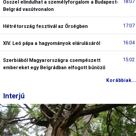
18:07
Ősszel elindulhat a személyforgalom a Budapest-
Belgrád vasútvonalon
17:07
Hétrétország fesztivál az Őrségben
16:04
XIV. Leó pápa a hagyományok elárulásáról
15:02
Szerbiából Magyarországra csempészett
embereket egy Belgrádban elfogott bűnöző
Korábbiak...
Interjú