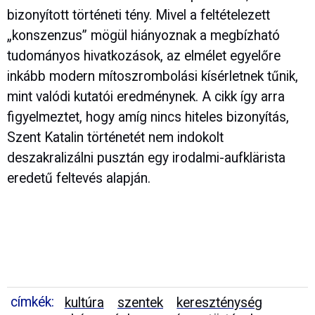
bizonyított történeti tény. Mivel a feltételezett
„konszenzus” mögül hiányoznak a megbízható
tudományos hivatkozások, az elmélet egyelőre
inkább modern mítoszrombolási kísérletnek tűnik,
mint valódi kutatói eredménynek. A cikk így arra
figyelmeztet, hogy amíg nincs hiteles bizonyítás,
Szent Katalin történetét nem indokolt
deszakralizálni pusztán egy irodalmi-aufklärista
eredetű feltevés alapján.
címkék:
kultúra
szentek
kereszténység