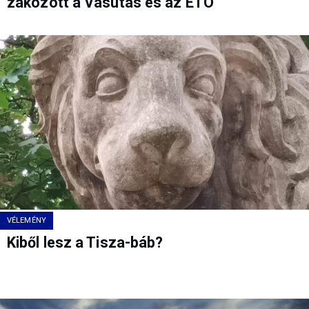
zakózott a Vasutas és az ETO
VÉLEMÉNY
Kiből lesz a Tisza-báb?