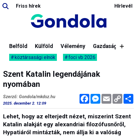
Friss hírek
Hírlevél
Belföld
Külföld
Vélemény
Gazdaság
köztársasági elnök
foci vb 2026
Szent Katalin legendájának
nyomában
Facebook
Messenger
Email
Copy
M
Szerző: Gondola/mkdsz.hu
Link
2025. december 2. 12:09
Lehet, hogy az elterjedt nézet, miszerint Szent
Katalin alakját egy alexandriai filozófusnőről,
Hypatiáról mintázták, nem állja ki a valóság