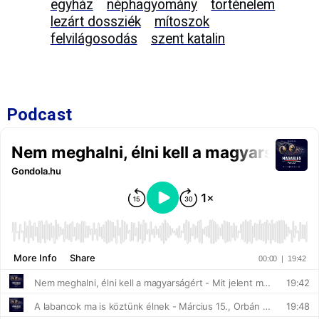
egyház
néphagyomány
történelem
lezárt dossziék
mítoszok
felvilágosodás
szent katalin
Podcast