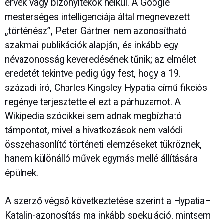
érvek vagy bizonyítékok nélkül. A Google
mesterséges intelligenciája által megnevezett
„történész”, Peter Gärtner nem azonosítható
szakmai publikációk alapján, és inkább egy
névazonosság keveredésének tűnik; az elmélet
eredetét tekintve pedig úgy fest, hogy a 19.
századi író, Charles Kingsley Hypatia című fikciós
regénye terjesztette el ezt a párhuzamot. A
Wikipedia szócikkei sem adnak megbízható
támpontot, mivel a hivatkozások nem valódi
összehasonlító történeti elemzéseket tükröznek,
hanem különálló művek egymás mellé állítására
épülnek.
A szerző végső következtetése szerint a Hypatia–
Katalin-azonosítás ma inkább spekuláció, mintsem