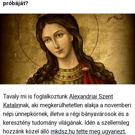
próbáját?
Tavaly mi is foglalkoztunk
Alexandriai Szent
Katalin
nak, aki megkerülhetetlen alakja a novemberi
népi ünnepkörnek, illetve a régi bányavárosok és a
keresztény tudomány világának. Idén a szellemileg
hozzánk közel álló
mkdsz.hu tette meg ugyanezt
,