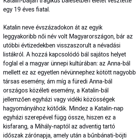
Katalin-bálján tragikus balesetben életét vesztette
egy 19 éves fiatal.
Katalin neve évszázadokon át az egyik
leggyakoribb női név volt Magyarországon, bár az
utóbbi évtizedekben visszaszorult a névadási
listákról. A hozzá kapcsolódó bál sajátos helyet
foglal el a magyar ünnepi kultúrában: az Anna-bál
mellett ez az egyetlen névünnephez kötött nagyobb
társas esemény, ám míg a füredi Anna-bál
országos közéleti esemény, a Katalin-bál
jellemzően egyházi vagy vidéki közösségek
hagyományához kötődik. Mindez a Katalin-nap
egyházi szerepével függ össze, hiszen ez a
kisfarang, a Mihály-naptól az adventig tartó
időszak zárónapja, amely után a bűnbánati-böjti