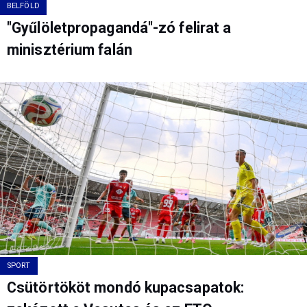
BELFÖLD
"Gyűlöletpropagandá"-zó felirat a
minisztérium falán
SPORT
Csütörtököt mondó kupacsapatok: