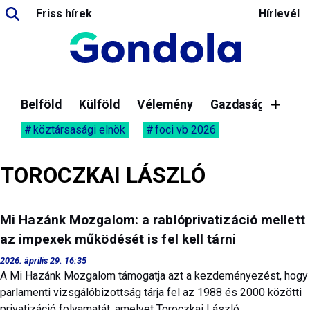
Friss hírek
Hírlevél
Belföld
Külföld
Vélemény
Gazdaság
köztársasági elnök
foci vb 2026
TOROCZKAI LÁSZLÓ
Mi Hazánk Mozgalom: a rablóprivatizáció mellett
az impexek működését is fel kell tárni
2026. április 29. 16:35
A Mi Hazánk Mozgalom támogatja azt a kezdeményezést, hogy
parlamenti vizsgálóbizottság tárja fel az 1988 és 2000 közötti
privatizáció folyamatát, amelyet Toroczkai László