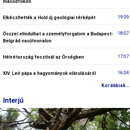
másodfokon
19:09
Elkészítették a Hold új geológiai térképét
18:07
Ősszel elindulhat a személyforgalom a Budapest-
Belgrád vasútvonalon
17:07
Hétrétország fesztivál az Őrségben
16:04
XIV. Leó pápa a hagyományok elárulásáról
Korábbiak...
Interjú