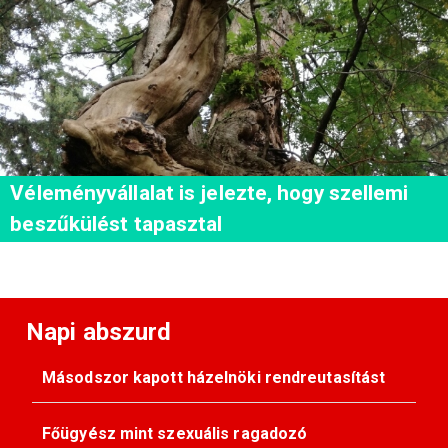
Véleményvállalat is jelezte, hogy szellemi
beszűkülést tapasztal
Napi abszurd
Másodszor kapott házelnöki rendreutasítást
Főügyész mint szexuális ragadozó