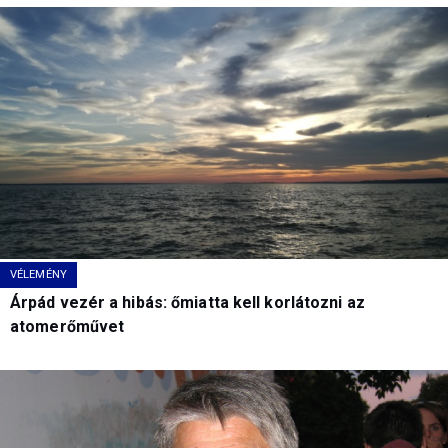
VÉLEMÉNY
Árpád vezér a hibás: őmiatta kell korlátozni az
atomerőművet