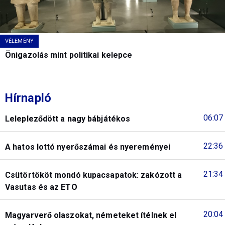
VÉLEMÉNY
Önigazolás mint politikai kelepce
Hírnapló
06:07
Lelepleződött a nagy bábjátékos
22:36
A hatos lottó nyerőszámai és nyereményei
21:34
Csütörtököt mondó kupacsapatok: zakózott a
Vasutas és az ETO
20:04
Magyarverő olaszokat, németeket ítélnek el