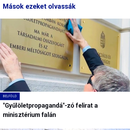
Mások ezeket olvassák
BELFÖLD
"Gyűlöletpropagandá"-zó felirat a
minisztérium falán