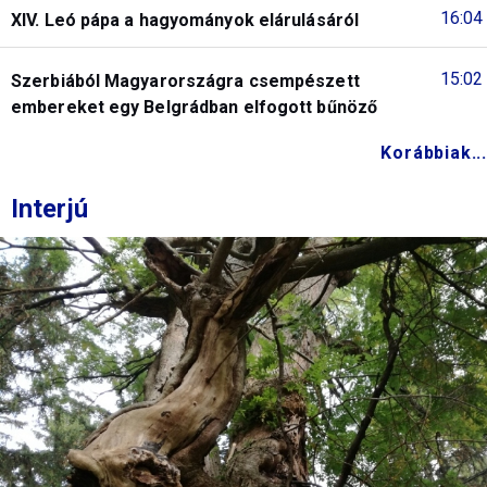
16:04
XIV. Leó pápa a hagyományok elárulásáról
15:02
Szerbiából Magyarországra csempészett
embereket egy Belgrádban elfogott bűnöző
Korábbiak...
Interjú