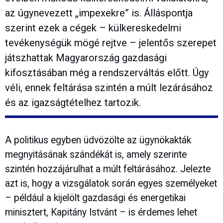
az úgynevezett „impexekre” is. Álláspontja
szerint ezek a cégek – külkereskedelmi
tevékenységük mögé rejtve – jelentős szerepet
játszhattak Magyarország gazdasági
kifosztásában még a rendszerváltás előtt. Úgy
véli, ennek feltárása szintén a múlt lezárásához
és az igazságtételhez tartozik.
A politikus egyben üdvözölte az ügynökakták
megnyitásának szándékát is, amely szerinte
szintén hozzájárulhat a múlt feltárásához. Jelezte
azt is, hogy a vizsgálatok során egyes személyeket
– például a kijelölt gazdasági és energetikai
minisztert, Kapitány Istvánt – is érdemes lehet