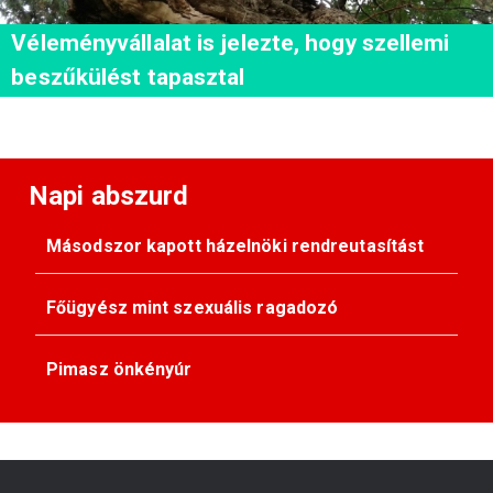
Véleményvállalat is jelezte, hogy szellemi
beszűkülést tapasztal
Napi abszurd
Másodszor kapott házelnöki rendreutasítást
Főügyész mint szexuális ragadozó
Pimasz önkényúr