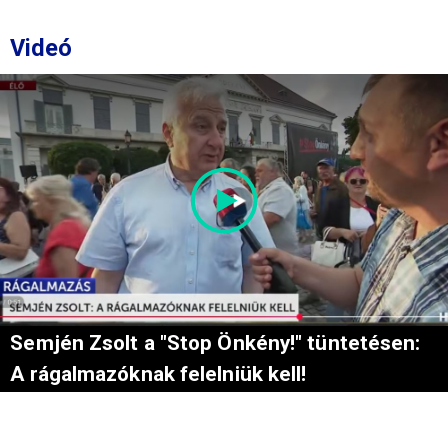
Videó
Semjén Zsolt a "Stop Önkény!" tüntetésen:
A rágalmazóknak felelniük kell!