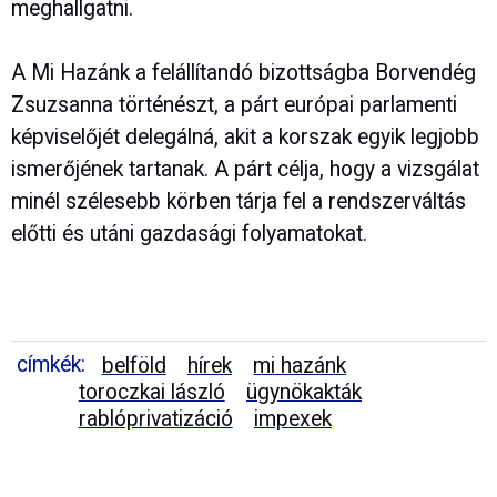
meghallgatni.
A Mi Hazánk a felállítandó bizottságba Borvendég
Zsuzsanna történészt, a párt európai parlamenti
képviselőjét delegálná, akit a korszak egyik legjobb
ismerőjének tartanak. A párt célja, hogy a vizsgálat
minél szélesebb körben tárja fel a rendszerváltás
előtti és utáni gazdasági folyamatokat.
címkék:
belföld
hírek
mi hazánk
toroczkai lászló
ügynökakták
rablóprivatizáció
impexek