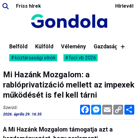
Friss hírek
Hírlevél
Belföld
Külföld
Vélemény
Gazdaság
köztársasági elnök
foci vb 2026
Mi Hazánk Mozgalom: a
rablóprivatizáció mellett az impexek
működését is fel kell tárni
Facebook
Messenger
Email
Copy
M
Szerző:
Link
2026. április 29. 16:35
A Mi Hazánk Mozgalom támogatja azt a