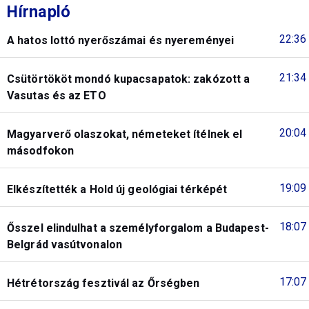
Hírnapló
22:36
A hatos lottó nyerőszámai és nyereményei
21:34
Csütörtököt mondó kupacsapatok: zakózott a
Vasutas és az ETO
20:04
Magyarverő olaszokat, németeket ítélnek el
másodfokon
19:09
Elkészítették a Hold új geológiai térképét
18:07
Ősszel elindulhat a személyforgalom a Budapest-
Belgrád vasútvonalon
17:07
Hétrétország fesztivál az Őrségben