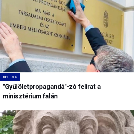
BELFÖLD
"Gyűlöletpropagandá"-zó felirat a
minisztérium falán