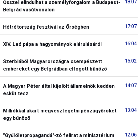
18:07
Ősszel elindulhat a személyforgalom a Budapest-
Belgrád vasútvonalon
17:07
Hétrétország fesztivál az Őrségben
16:04
XIV. Leó pápa a hagyományok elárulásáról
15:02
Szerbiából Magyarországra csempészett
embereket egy Belgrádban elfogott bűnöző
14:07
A Magyar Péter által kijelölt államelnök kedden
esküt tesz
13:04
Milliókkal akart megvesztegetni pénzügyőröket
egy bűnöző
12:06
"Gyűlöletpropagandá"-zó felirat a minisztérium