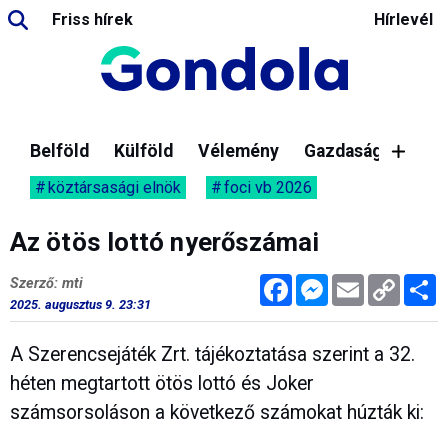
Friss hírek
Hírlevél
Belföld
Külföld
Vélemény
Gazdaság
köztársasági elnök
foci vb 2026
Az ötös lottó nyerőszámai
Facebook
Messenger
Email
Copy
M
Szerző: mti
Link
2025. augusztus 9. 23:31
A Szerencsejáték Zrt. tájékoztatása szerint a 32.
héten megtartott ötös lottó és Joker
számsorsoláson a következő számokat húzták ki: