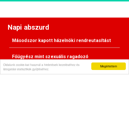
Napi abszurd
Másodszor kapott házelnöki rendreutasítást
Főügyész mint szexuális ragadozó
Oldalunk cookie-kat használ a hirdetések kezeléséhez és
Megértettem
látogatási statisztikák gyűjtéséhez.
Pimasz önkényúr
Kövessen minket:
Impresszum