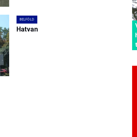
BELFÖLD
Hatvan