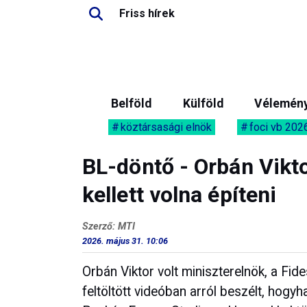
Friss hírek
Belföld
Külföld
Vélemén
köztársasági elnök
foci vb 202
BL-döntő - Orbán Vikto
kellett volna építeni
Szerző: MTI
2026. május 31. 10:06
Orbán Viktor volt miniszterelnök, a Fi
feltöltött videóban arról beszélt, hogyh