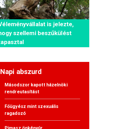
Véleményvállalat is jelezte,
hogy szellemi beszűkülést
tapasztal
Napi abszurd
Másodszor kapott házelnöki
rendreutasítást
Főügyész mint szexuális
ragadozó
Pimasz önkényúr