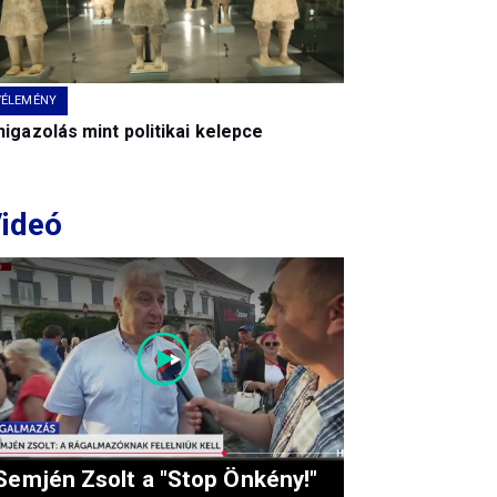
VÉLEMÉNY
igazolás mint politikai kelepce
ideó
Semjén Zsolt a "Stop Önkény!"