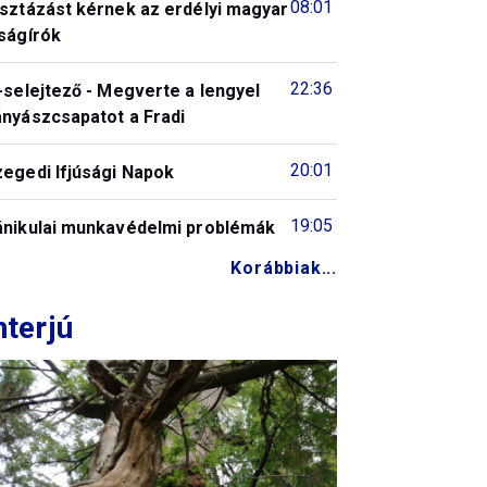
08:01
isztázást kérnek az erdélyi magyar
ságírók
22:36
-selejtező - Megverte a lengyel
ányászcsapatot a Fradi
20:01
zegedi Ifjúsági Napok
19:05
ánikulai munkavédelmi problémák
Korábbiak...
nterjú