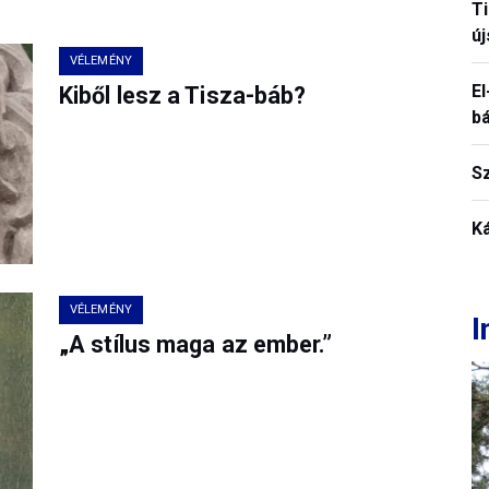
T
új
VÉLEMÉNY
El
Kiből lesz a Tisza-báb?
b
S
K
VÉLEMÉNY
I
„A stílus maga az ember.”