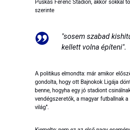
Puskás Ferenc Stadion, akkor sokkal tö
szerinte
"sosem szabad kishitű
kellett volna építeni".
A politikus elmondta: már amikor előszö
gondolta, hogy ott Bajnokok Ligája dönt
benne, hogyha egy jó stadiont csinálna
vendégszeretők, a magyar futballnak a
világ".
Kiemelte: nem ez az első nagy esemény