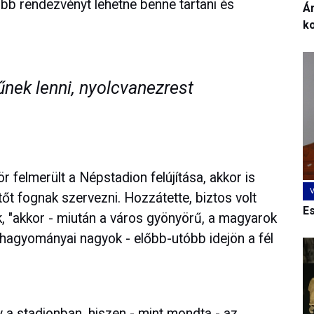
bb rendezvényt lehetne benne tartani és
Ár
k
nek lenni, nyolcvanezrest
r felmerült a Népstadion felújítása, akkor is
őt fognak szervezni. Hozzátette, biztos volt
E
k, "akkor - miután a város gyönyörű, a magyarok
 hagyományai nagyok - előbb-utóbb idejön a fél
 a stadionban, hiszen - mint mondta - az