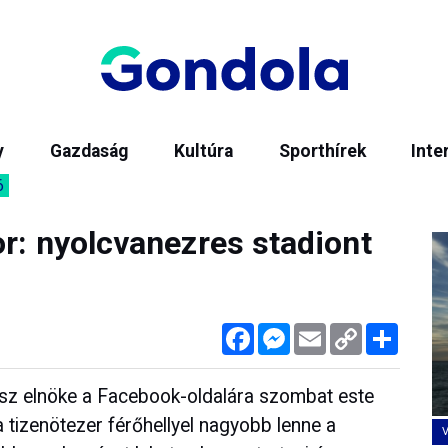
y
Gazdaság
Kultúra
Sporthírek
Inte
6
r: nyolcvanezres stadiont
Facebook
Messenger
Email
Copy
Megos
Link
desz elnöke a Facebook-oldalára szombat este
a tizenötezer férőhellyel nagyobb lenne a