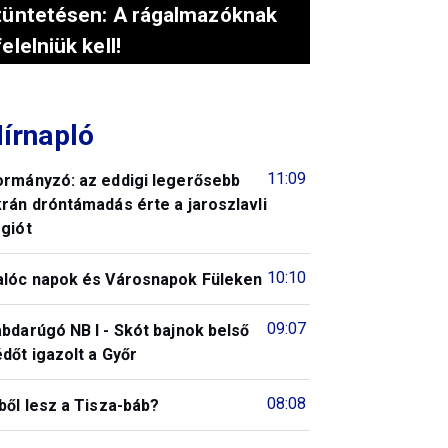
tüntetésen: A rágalmazóknak
felelniük kell!
írnapló
11:09
ormányzó: az eddigi legerősebb
rán dróntámadás érte a jaroszlavli
giót
10:10
alóc napok és Városnapok Füleken
09:07
bdarúgó NB I - Skót bajnok belső
dőt igazolt a Győr
08:08
ből lesz a Tisza-báb?