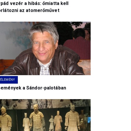
pád vezér a hibás: őmiatta kell
orlátozni az atomerőművet
VÉLEMÉNY
semények a Sándor-palotában