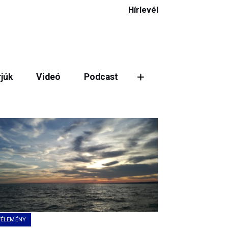
Hírlevél
rjúk
Videó
Podcast
ztás
VÉLEMÉNY