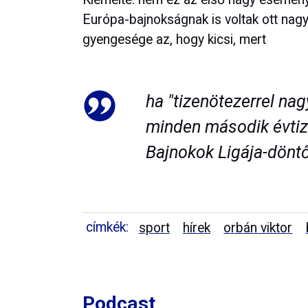
Európa-bajnokságnak is voltak ott nagy
gyengesége az, hogy kicsi, mert
ha "tizenötezerrel na
minden második évtiz
Bajnokok Ligája-döntő
címkék:
sport
hírek
orbán viktor
Podcast