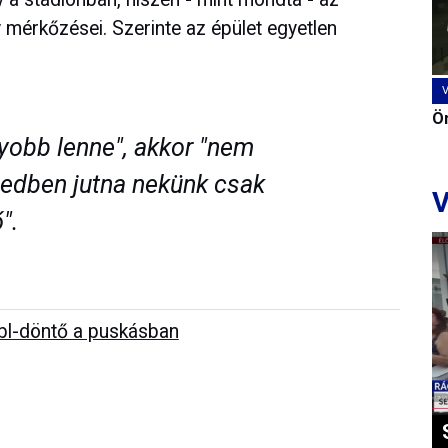
 mérkőzései. Szerinte az épület egyetlen
Ön
gyobb lenne", akkor "nem
edben jutna nekünk csak
V
".
bl-döntő a puskásban