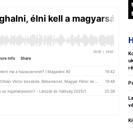
H
K
uk
ré
P
La
vé
Ki