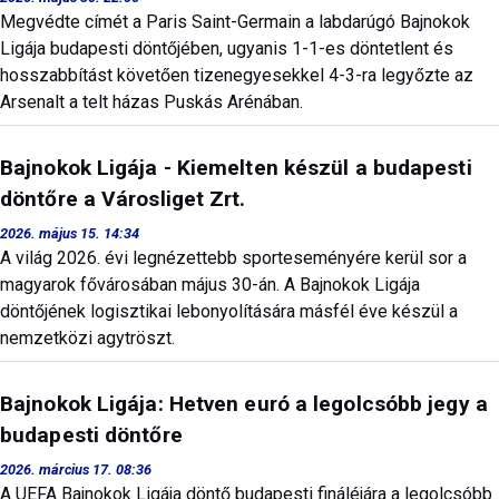
Megvédte címét a Paris Saint-Germain a labdarúgó Bajnokok
Ligája budapesti döntőjében, ugyanis 1-1-es döntetlent és
hosszabbítást követően tizenegyesekkel 4-3-ra legyőzte az
Arsenalt a telt házas Puskás Arénában.
Bajnokok Ligája - Kiemelten készül a budapesti
döntőre a Városliget Zrt.
2026. május 15. 14:34
A világ 2026. évi legnézettebb sporteseményére kerül sor a
magyarok fővárosában május 30-án. A Bajnokok Ligája
döntőjének logisztikai lebonyolítására másfél éve készül a
nemzetközi agytröszt.
Bajnokok Ligája: Hetven euró a legolcsóbb jegy a
budapesti döntőre
2026. március 17. 08:36
A UEFA Bajnokok Ligája döntő budapesti fináléjára a legolcsóbb