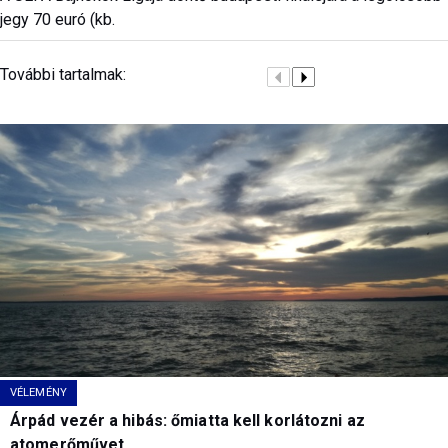
jegy 70 euró (kb.
További tartalmak:
VÉLEMÉNY
Árpád vezér a hibás: őmiatta kell korlátozni az
atomerőművet