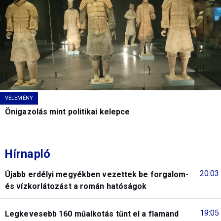
VÉLEMÉNY
Önigazolás mint politikai kelepce
Hírnapló
20:03
Újabb erdélyi megyékben vezettek be forgalom-
és vízkorlátozást a román hatóságok
19:05
Legkevesebb 160 műalkotás tűnt el a flamand