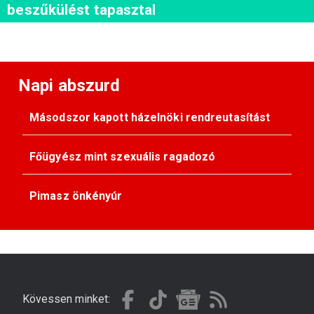
beszűkülést tapasztal
Napi abszurd
Másodszor kapott házelnöki rendreutasítást
Főügyész mint szexuális ragadozó
Pimasz önkényúr
Kövessen minket: