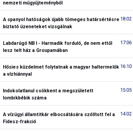
nemzeti műgyűjteményből
18:02
A spanyol hatóságok újabb tömeges határsértésre
biztató üzeneteket vizsgálnak
17:06
Labdarúgó NB I - Harmadik forduló, de nem ettől
lesz telt ház a Groupamában
16:10
Hősies küzdelmet folytatnak a magyar haltermelők
a vízhiánnyal
15:05
Indokolatlanul csökkent a megszületett
lombikbébik száma
14:02
A vízügyi államtitkár elbocsátására szólított fel a
Fidesz-frakció