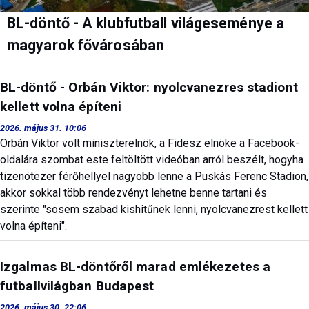
BL-döntő - A klubfutball világeseménye a
magyarok fővárosában
BL-döntő - Orbán Viktor: nyolcvanezres stadiont
kellett volna építeni
2026. május 31. 10:06
Orbán Viktor volt miniszterelnök, a Fidesz elnöke a Facebook-
oldalára szombat este feltöltött videóban arról beszélt, hogyha
tizenötezer férőhellyel nagyobb lenne a Puskás Ferenc Stadion,
akkor sokkal több rendezvényt lehetne benne tartani és
szerinte "sosem szabad kishitűnek lenni, nyolcvanezrest kellett
volna építeni".
Izgalmas BL-döntőről marad emlékezetes a
futballvilágban Budapest
2026. május 30. 22:06