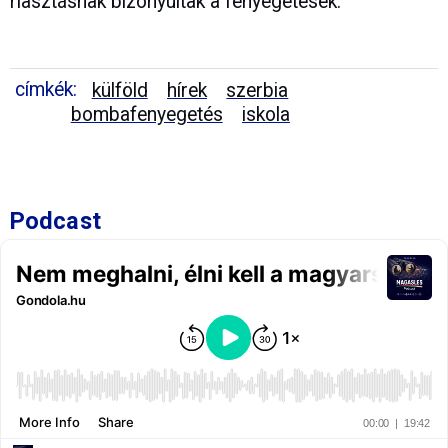
riasztásnak bizonyultak a fenyegetések.
címkék:
külföld
hírek
szerbia
bombafenyegetés
iskola
Podcast