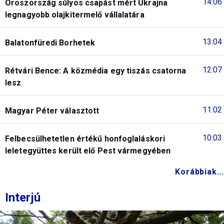
14:06
Oroszország súlyos csapást mért Ukrajna
legnagyobb olajkitermelő vállalatára
13:04
Balatonfüredi Borhetek
12:07
Rétvári Bence: A közmédia egy tiszás csatorna
lesz
11:02
Magyar Péter választott
10:03
Felbecsülhetetlen értékű honfoglaláskori
leletegyüttes került elő Pest vármegyében
Korábbiak...
Interjú