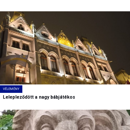
VÉLEMÉNY
Lelepleződött a nagy bábjátékos