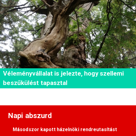
Véleményvállalat is jelezte, hogy szellemi
beszűkülést tapasztal
Napi abszurd
Másodszor kapott házelnöki rendreutasítást