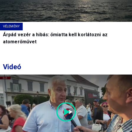
VÉLEMÉNY
Árpád vezér a hibás: őmiatta kell korlátozni az
atomerőművet
Videó