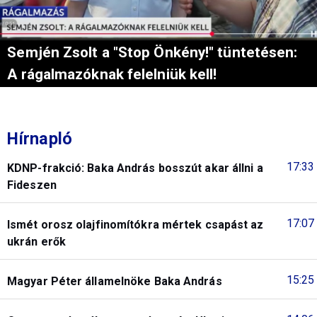
Semjén Zsolt a "Stop Önkény!" tüntetésen:
A rágalmazóknak felelniük kell!
Hírnapló
17:33
KDNP-frakció: Baka András bosszút akar állni a
Fideszen
17:07
Ismét orosz olajfinomítókra mértek csapást az
ukrán erők
15:25
Magyar Péter államelnöke Baka András