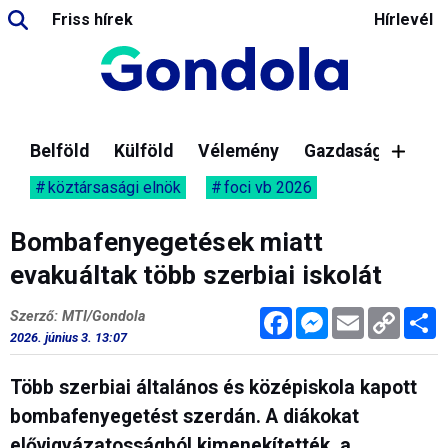
Friss hírek
Hírlevél
Belföld
Külföld
Vélemény
Gazdaság
köztársasági elnök
foci vb 2026
Bombafenyegetések miatt
evakuáltak több szerbiai iskolát
Facebook
Messenger
Email
Copy
M
Szerző: MTI/Gondola
Link
2026. június 3. 13:07
Több szerbiai általános és középiskola kapott
bombafenyegetést szerdán. A diákokat
elővigyázatosságból kimenekítették, a