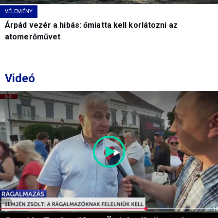
VÉLEMÉNY
Árpád vezér a hibás: őmiatta kell korlátozni az
atomerőművet
Videó