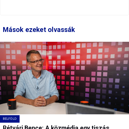
Mások ezeket olvassák
BELFÖLD
Rétvári Bence: A közmédia egy tiszás