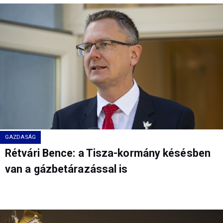
GAZDASÁG
Rétvári Bence: a Tisza-kormány késésben
van a gázbetárazással is