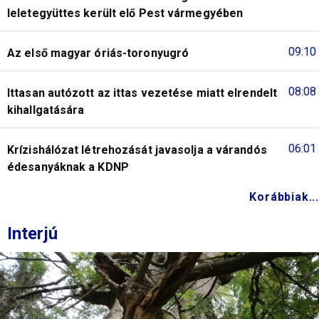
leletegyüttes került elő Pest vármegyében
09:10
Az első magyar óriás-toronyugró
08:08
Ittasan autózott az ittas vezetése miatt elrendelt
kihallgatására
06:01
Krízishálózat létrehozását javasolja a várandós
édesanyáknak a KDNP
Korábbiak...
Interjú