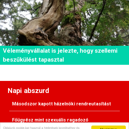
Véleményvállalat is jelezte, hogy szellemi
beszűkülést tapasztal
Napi abszurd
Másodszor kapott házelnöki rendreutasítást
Főügyész mint szexuális ragadozó
Oldalunk cookie-kat használ a hirdetések kezeléséhez és