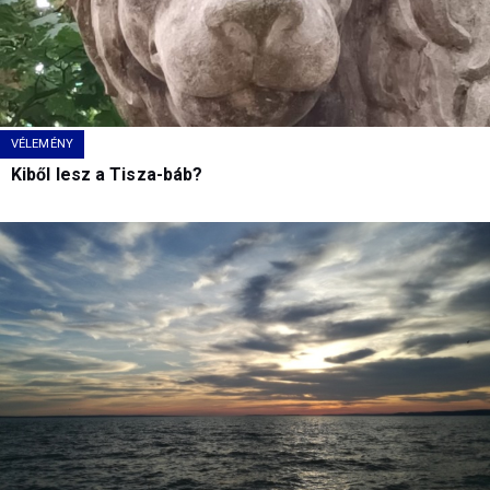
VÉLEMÉNY
Kiből lesz a Tisza-báb?