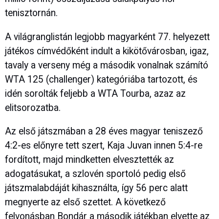
tenisztornán.
A világranglistán legjobb magyarként 77. helyezett
játékos címvédőként indult a kikötővárosban, igaz,
tavaly a verseny még a második vonalnak számító
WTA 125 (challenger) kategóriába tartozott, és
idén sorolták feljebb a WTA Tourba, azaz az
elitsorozatba.
Az első játszmában a 28 éves magyar teniszező
4:2-es előnyre tett szert, Kaja Juvan innen 5:4-re
fordított, majd mindketten elvesztették az
adogatásukat, a szlovén sportoló pedig első
játszmalabdáját kihasználta, így 56 perc alatt
megnyerte az első szettet. A következő
felvonásban Bondár a második játékban elvette az