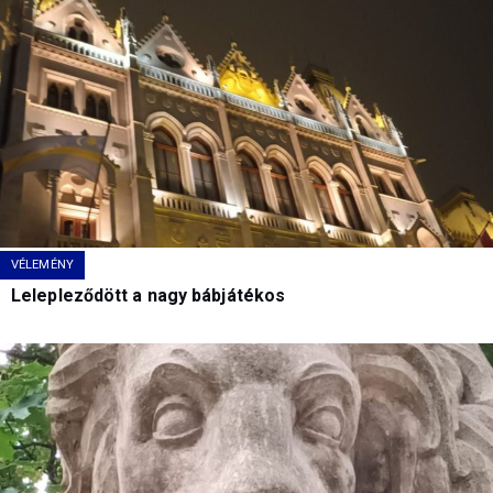
VÉLEMÉNY
Lelepleződött a nagy bábjátékos