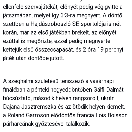
ellenfele szervajátékát, előnyét pedig végigvitte a
játszmában, melyet így 6:3-ra megnyert. A döntő
szettben a Hajdúszoboszló SE sportolója ismét
korán, már az első játékban brékelt, az előnyét
ezúttal is megőrizte, ezzel pedig megnyerte
kettejük első összecsapását, és 2 óra 19 percnyi
játék után döntőbe jutott.
A szeghalmi születésű teniszező a vasárnapi
fináléban a pénteki negyeddöntőben Gálfi Dalmát
búcsúztató, második helyen rangsorolt, ukrán
Dajana Jasztremszka és az ötödik helyen kiemelt,
a Roland Garroson elődöntős francia Lois Boisson
párharcának győztesével találkozik.