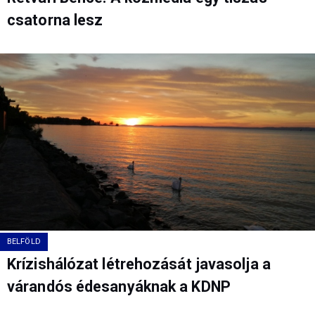
csatorna lesz
BELFÖLD
Krízishálózat létrehozását javasolja a
várandós édesanyáknak a KDNP