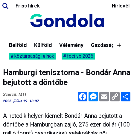
Friss hírek
Hírlevél
Belföld
Külföld
Vélemény
Gazdaság
köztársasági elnök
foci vb 2026
Hamburgi tenisztorna - Bondár Anna
bejutott a döntőbe
Facebook
Messenger
Email
Copy
M
Szerző: MTI
Link
2025. július 19. 18:07
A hetedik helyen kiemelt Bondár Anna bejutott a
döntőbe a Hamburgban zajló, 275 ezer dollár (100
millió forint) összdíjazású salakpályás női