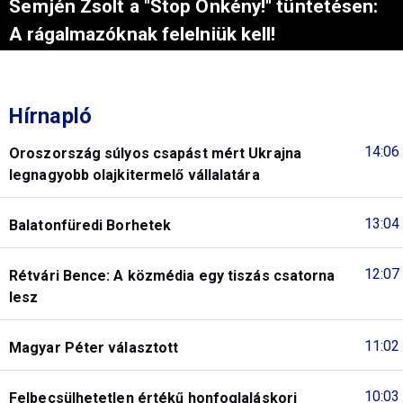
Semjén Zsolt a "Stop Önkény!" tüntetésen:
A rágalmazóknak felelniük kell!
Hírnapló
14:06
Oroszország súlyos csapást mért Ukrajna
legnagyobb olajkitermelő vállalatára
13:04
Balatonfüredi Borhetek
12:07
Rétvári Bence: A közmédia egy tiszás csatorna
lesz
11:02
Magyar Péter választott
10:03
Felbecsülhetetlen értékű honfoglaláskori