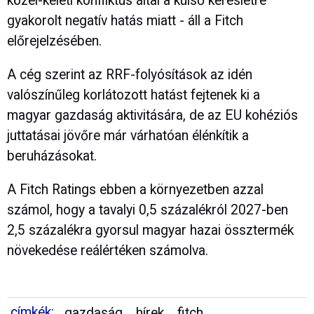
közel-keleti konfliktus által a külső keresletre
gyakorolt negatív hatás miatt - áll a Fitch
előrejelzésében.
A cég szerint az RRF-folyósítások az idén
valószínűleg korlátozott hatást fejtenek ki a
magyar gazdaság aktivitására, de az EU kohéziós
juttatásai jövőre már várhatóan élénkítik a
beruházásokat.
A Fitch Ratings ebben a környezetben azzal
számol, hogy a tavalyi 0,5 százalékról 2027-ben
2,5 százalékra gyorsul magyar hazai össztermék
növekedése reálértéken számolva.
címkék:
gazdaság
hírek
fitch