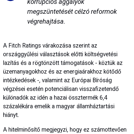
korrupciós aggályok
megszüntetését célzó reformok
végrehajtása.
A Fitch Ratings várakozása szerint az
országgyűlési választások előtti költségvetési
lazítás és a rögtönzött támogatások - köztük az
üzemanyagokhoz és az energiaárakhoz kötődő
intézkedések -, valamint az Európai Bíróság
végzései esetén potenciálisan visszafizetendő
különadók az idén a hazai össztermék 6,4
százalékára emelik a magyar államháztartási
hiányt.
A hitelminősítő megjegyzi, hogy ez számottevően