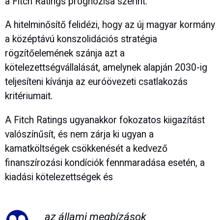
a Fitch Ratings prognózisa szerint.
A hitelminősítő felidézi, hogy az új magyar kormány
a középtávú konszolidációs stratégia
rögzítőelemének szánja azt a
kötelezettségvállalását, amelynek alapján 2030-ig
teljesíteni kívánja az euróövezeti csatlakozás
kritériumait.
A Fitch Ratings ugyanakkor fokozatos kiigazítást
valószínűsít, és nem zárja ki ugyan a
kamatköltségek csökkenését a kedvező
finanszírozási kondíciók fennmaradása esetén, a
kiadási kötelezettségek és
az állami megbízások