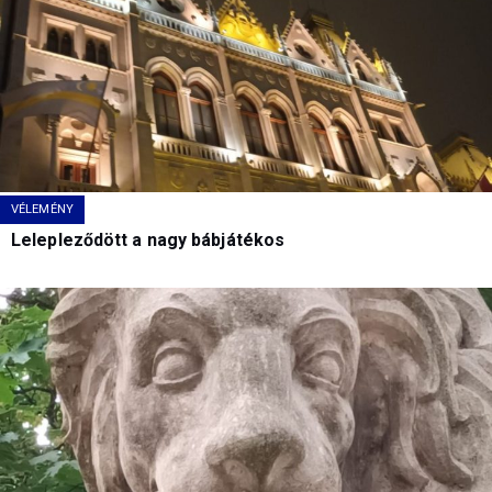
VÉLEMÉNY
Lelepleződött a nagy bábjátékos