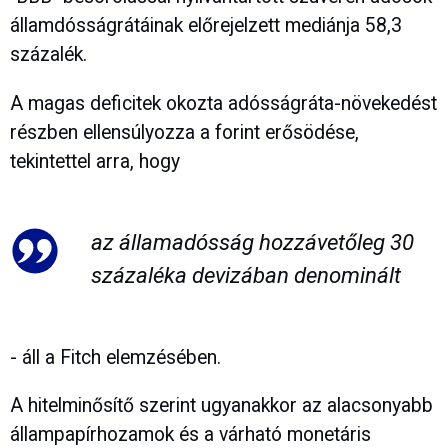
államdósságrátáinak előrejelzett mediánja 58,3
százalék.
A magas deficitek okozta adósságráta-növekedést
részben ellensúlyozza a forint erősödése,
tekintettel arra, hogy
az államadósság hozzávetőleg 30
százaléka devizában denominált
- áll a Fitch elemzésében.
A hitelminősítő szerint ugyanakkor az alacsonyabb
állampapírhozamok és a várható monetáris