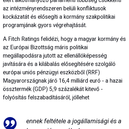
elért alkotmányozó parlamenti többség csökkenti
az intézményrendszeren belüli konfliktusok
kockázatát és elősegíti a kormány szakpolitikai
programjának gyors végrehajtását.
A Fitch Ratings felidézi, hogy a magyar kormány és
az Európai Bizottság máris politikai
megállapodásra jutott az ellenállóképesség
javítására és a kilábalás elősegítésére szolgáló
európai uniós pénzügyi eszközből (RRF)
Magyarországnak járó 16,4 milliárd euró - a hazai
össztermék (GDP) 5,9 százalékát kitevő -
folyósítás felszabadításáról, jóllehet
ennek feltétele a jogállamisági és a