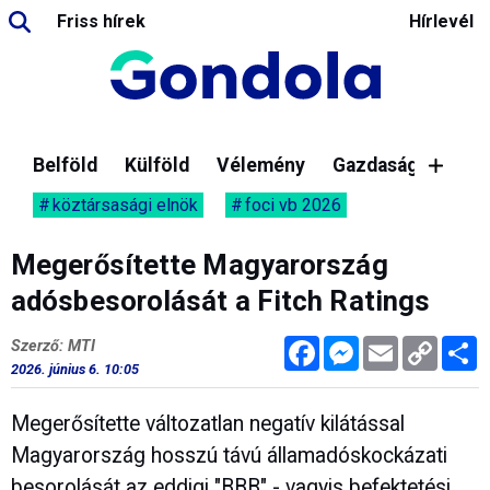
Friss hírek
Hírlevél
Belföld
Külföld
Vélemény
Gazdaság
köztársasági elnök
foci vb 2026
Megerősítette Magyarország
adósbesorolását a Fitch Ratings
Facebook
Messenger
Email
Copy
M
Szerző: MTI
Link
2026. június 6. 10:05
Megerősítette változatlan negatív kilátással
Magyarország hosszú távú államadóskockázati
besorolását az eddigi "BBB" - vagyis befektetési