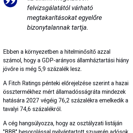
felvizsgálatától várható
megtakarításokat egyelőre
bizonytalannak tartja.
Ebben a környezetben a hitelminősítő azzal
számol, hogy a GDP-arányos államháztartási hiány
jövőre is még 5,9 százalék lesz.
A Fitch Ratings pénteki előrejelzése szerint a hazai
össztermékhez mért államadósságráta mindezek
hatására 2027 végéig 76,2 százalékra emelkedik a
tavalyi 74,6 százalékról.
A cég hangsúlyozza, hogy az osztályzati listáján
"BBB" besorolással nyilvántartott szuverén adósok