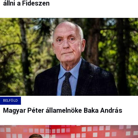
állni a Fideszen
BELFÖLD
Magyar Péter államelnöke Baka András