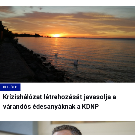
BELFÖLD
Krízishálózat létrehozását javasolja a
várandós édesanyáknak a KDNP