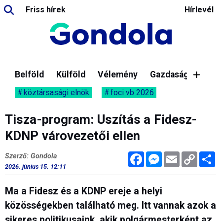
Friss hírek
Hírlevél
Belföld
Külföld
Vélemény
Gazdaság
köztársasági elnök
foci vb 2026
Tisza-program: Uszítás a Fidesz-
KDNP várovezetői ellen
Facebook
Messenger
Email
Copy
M
Szerző: Gondola
Link
2026. június 15. 12:11
Ma a Fidesz és a KDNP ereje a helyi
közösségekben található meg. Itt vannak azok a
sikeres politikusaink, akik polgármesterként az