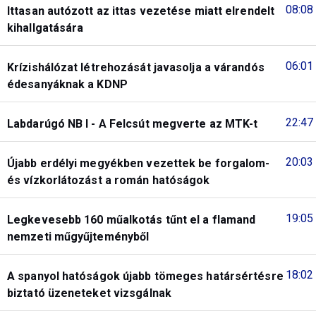
08:08
Ittasan autózott az ittas vezetése miatt elrendelt
kihallgatására
06:01
Krízishálózat létrehozását javasolja a várandós
édesanyáknak a KDNP
22:47
Labdarúgó NB I - A Felcsút megverte az MTK-t
20:03
Újabb erdélyi megyékben vezettek be forgalom-
és vízkorlátozást a román hatóságok
19:05
Legkevesebb 160 műalkotás tűnt el a flamand
nemzeti műgyűjteményből
18:02
A spanyol hatóságok újabb tömeges határsértésre
biztató üzeneteket vizsgálnak