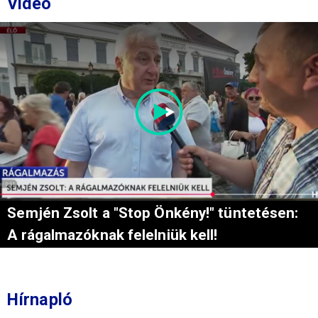
Videó
Semjén Zsolt a "Stop Önkény!" tüntetésen:
A rágalmazóknak felelniük kell!
Hírnapló