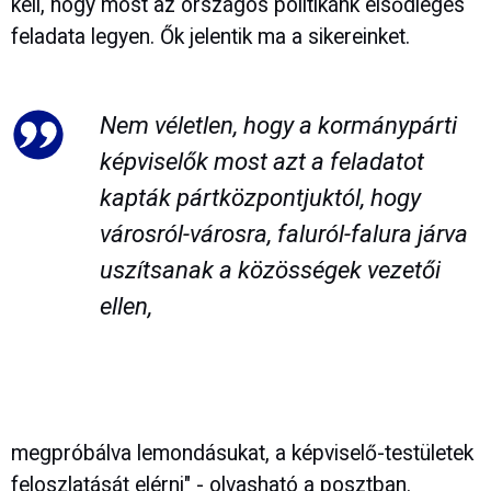
kell, hogy most az országos politikánk elsődleges
feladata legyen. Ők jelentik ma a sikereinket.
Nem véletlen, hogy a kormánypárti
képviselők most azt a feladatot
kapták pártközpontjuktól, hogy
városról-városra, faluról-falura járva
uszítsanak a közösségek vezetői
ellen,
megpróbálva lemondásukat, a képviselő-testületek
feloszlatását elérni" - olvasható a posztban.