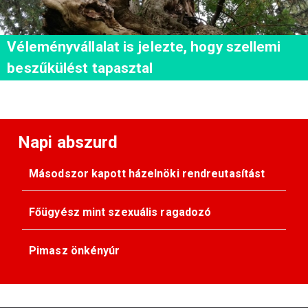
Véleményvállalat is jelezte, hogy szellemi
beszűkülést tapasztal
Napi abszurd
Másodszor kapott házelnöki rendreutasítást
Főügyész mint szexuális ragadozó
Pimasz önkényúr