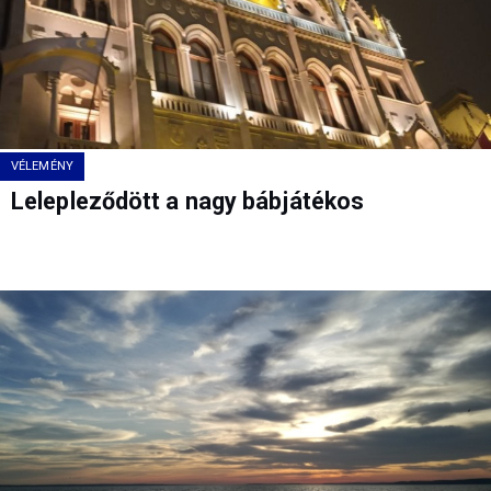
VÉLEMÉNY
Lelepleződött a nagy bábjátékos