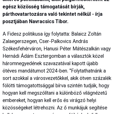
egész közösség támogatását bírják,
párthovatartozásra való tekintet nélkül - írja
posztjában Navracsics Tibor.
A Fidesz politikusa így folytatta: Balaicz Zoltán
Zalaegerszegen, Cser-Palkovics András
Székesfehérváron, Hanusi Péter Mátészalkán vagy
Hernádi Ádám Esztergomban a választók közel
háromnegyedének szavazatával kapott újabb
ötéves mandátumot 2024-ben. "Folytathatnánk a
sort azokkal a városvezetőkkel, akik ötven százalék
fölötti támogatottsággal bírva szintén tudják, hogy
hogyan kell megszólítani a különböző világnézetű
embereket, hogyan kell erős és virágzó helyi
közösségeket létrehozni. Az ő munkájuk segítése