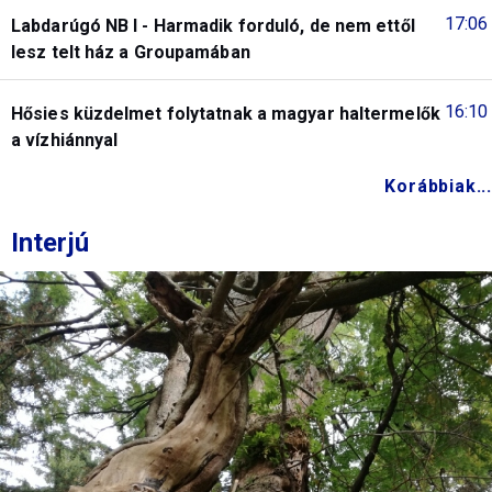
17:06
Labdarúgó NB I - Harmadik forduló, de nem ettől
lesz telt ház a Groupamában
16:10
Hősies küzdelmet folytatnak a magyar haltermelők
a vízhiánnyal
Korábbiak...
Interjú