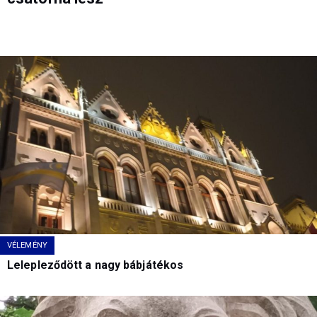
VÉLEMÉNY
Lelepleződött a nagy bábjátékos