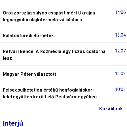
14:06
Oroszország súlyos csapást mért Ukrajna
legnagyobb olajkitermelő vállalatára
13:04
Balatonfüredi Borhetek
12:07
Rétvári Bence: A közmédia egy tiszás csatorna
lesz
11:02
Magyar Péter választott
10:03
Felbecsülhetetlen értékű honfoglaláskori
leletegyüttes került elő Pest vármegyében
Korábbiak...
Interjú