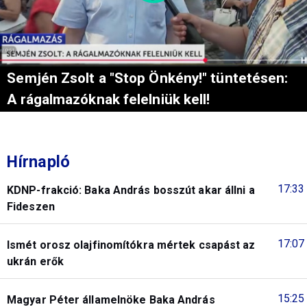
Semjén Zsolt a "Stop Önkény!" tüntetésen:
A rágalmazóknak felelniük kell!
Hírnapló
17:33
KDNP-frakció: Baka András bosszút akar állni a
Fideszen
17:07
Ismét orosz olajfinomítókra mértek csapást az
ukrán erők
15:25
Magyar Péter államelnöke Baka András