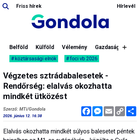
Friss hírek
Hírlevél
Belföld
Külföld
Vélemény
Gazdaság
köztársasági elnök
foci vb 2026
Végzetes sztrádabalesetek -
Rendőrség: elalvás okozhatta
mindkét ütközést
Facebook
Messenger
Email
Copy
M
Szerző: MTi/Gondola
Link
2026. június 12. 16:38
Elalvás okozhatta mindkét súlyos balesetet péntek