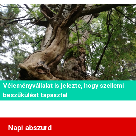
Véleményvállalat is jelezte, hogy szellemi
beszűkülést tapasztal
Napi abszurd