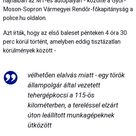
hajnalban az M1-es autópályán - közölte a Győr-
Moson-Sopron Vármegyei Rendőr-főkapitányság a
police.hu oldalon.
Azt írták, hogy az első baleset pénteken 4 óra 30
perc körül történt, amelyben eddig tisztázatlan
körülmények között -
vélhetően elalvás miatt - egy török
állampolgár által vezetett
tehergépkocsi a 115-ös
kilométerben, a tereléssel elzárt
úton leállított munkagépeknek
ütközött