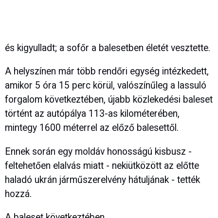
és kigyulladt; a sofőr a balesetben életét vesztette.
A helyszínen már több rendőri egység intézkedett,
amikor 5 óra 15 perc körül, valószínűleg a lassuló
forgalom következtében, újabb közlekedési baleset
történt az autópálya 113-as kilométerében,
mintegy 1600 méterrel az előző balesettől.
Ennek során egy moldáv honosságú kisbusz -
feltehetően elalvás miatt - nekiütközött az előtte
haladó ukrán járműszerelvény hátuljának - tették
hozzá.
A baleset következtében