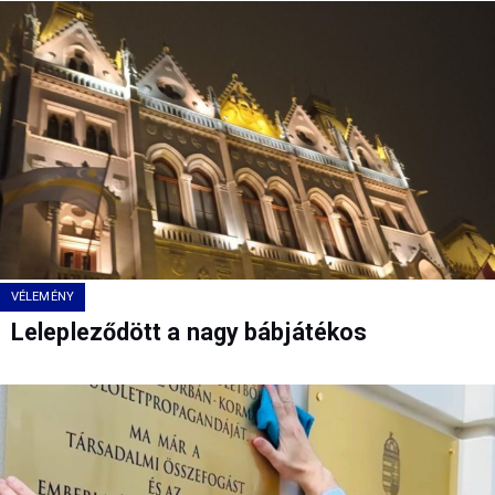
VÉLEMÉNY
Lelepleződött a nagy bábjátékos