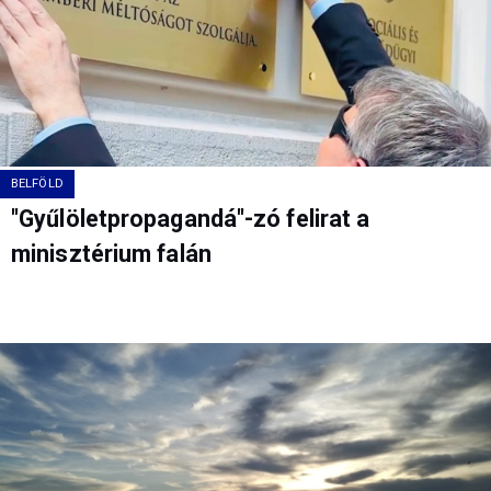
BELFÖLD
"Gyűlöletpropagandá"-zó felirat a
minisztérium falán