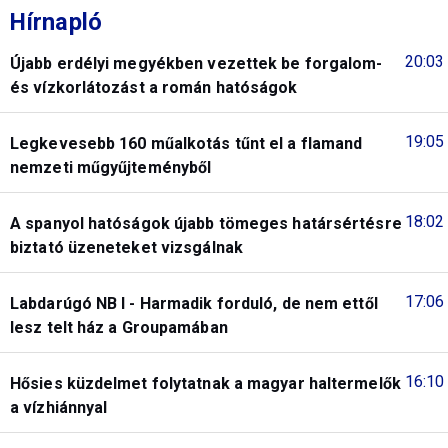
Hírnapló
20:03
Újabb erdélyi megyékben vezettek be forgalom-
és vízkorlátozást a román hatóságok
19:05
Legkevesebb 160 műalkotás tűnt el a flamand
nemzeti műgyűjteményből
18:02
A spanyol hatóságok újabb tömeges határsértésre
biztató üzeneteket vizsgálnak
17:06
Labdarúgó NB I - Harmadik forduló, de nem ettől
lesz telt ház a Groupamában
16:10
Hősies küzdelmet folytatnak a magyar haltermelők
a vízhiánnyal