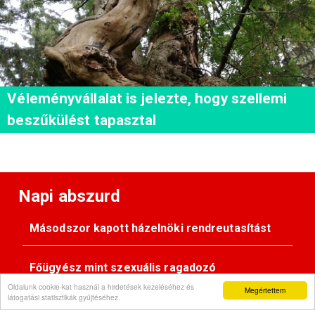
Véleményvállalat is jelezte, hogy szellemi
beszűkülést tapasztal
Napi abszurd
Másodszor kapott házelnöki rendreutasítást
Főügyész mint szexuális ragadozó
Oldalunk cookie-kat használ a hirdetések kezeléséhez és
Megértettem
látogatási statisztikák gyűjtéséhez.
Pimasz önkényúr