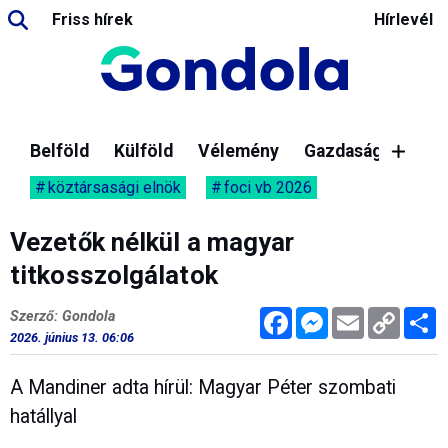
Friss hírek
Hírlevél
Belföld
Külföld
Vélemény
Gazdaság
köztársasági elnök
foci vb 2026
Vezetők nélkül a magyar
titkosszolgálatok
Facebook
Messenger
Email
Copy
M
Szerző: Gondola
Link
2026. június 13. 06:06
A Mandiner adta hírül: Magyar Péter szombati
hatállyal