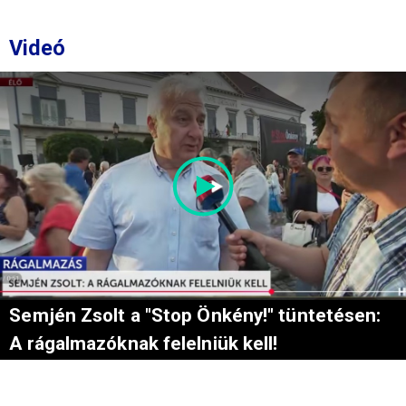
Videó
Semjén Zsolt a "Stop Önkény!" tüntetésen:
A rágalmazóknak felelniük kell!