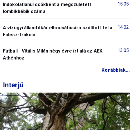
15:05
Indokolatlanul csökkent a megszületett
lombikbébik száma
14:02
A vízügyi államtitkár elbocsátására szólított fel a
Fidesz-frakció
13:05
Futball - Vitális Milán négy évre írt alá az AEK
Athénhoz
Korábbiak...
Interjú