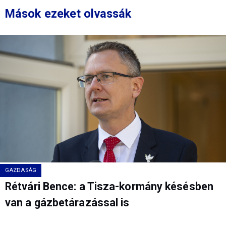
Mások ezeket olvassák
GAZDASÁG
Rétvári Bence: a Tisza-kormány késésben
van a gázbetárazással is