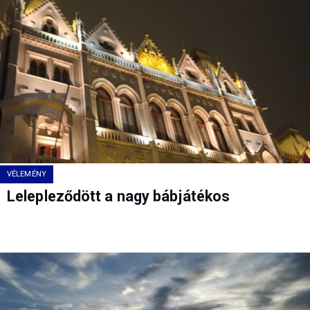
VÉLEMÉNY
Lelepleződött a nagy bábjátékos