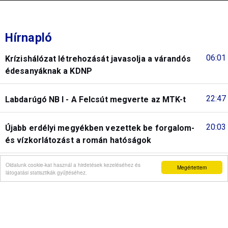
Hírnapló
06:01
Krízishálózat létrehozását javasolja a várandós
édesanyáknak a KDNP
22:47
Labdarúgó NB I - A Felcsút megverte az MTK-t
20:03
Újabb erdélyi megyékben vezettek be forgalom-
és vízkorlátozást a román hatóságok
Oldalunk cookie-kat használ a hirdetések kezeléséhez és
19:05
Megértettem
Legkevesebb 160 műalkotás tűnt el a flamand
látogatási statisztikák gyűjtéséhez.
nemzeti műgyűjteményből
18:02
A spanyol hatóságok újabb tömeges határsértésre
biztató üzeneteket vizsgálnak