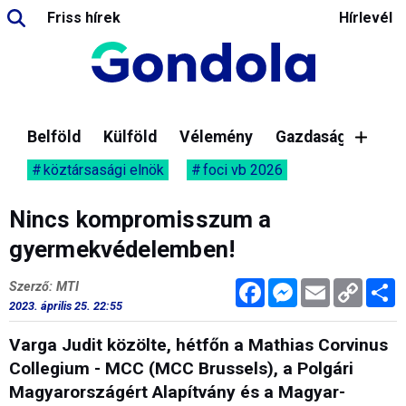
Friss hírek
Hírlevél
Belföld
Külföld
Vélemény
Gazdaság
köztársasági elnök
foci vb 2026
Nincs kompromisszum a
gyermekvédelemben!
Facebook
Messenger
Email
Copy
M
Szerző: MTI
Link
2023. április 25. 22:55
Varga Judit közölte, hétfőn a Mathias Corvinus
Collegium - MCC (MCC Brussels), a Polgári
Magyarországért Alapítvány és a Magyar-