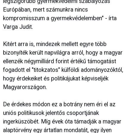
legszigorúbb gyermekvédelmi szabályozás
Európában, mert számunkra nincs
kompromisszum a gyermekvédelemben" - írta
Varga Judit.
Kitért arra is, mindezek mellett egyre több
bizonyíték került napvilágra arról, hogy a magyar
ellenzék négymilliárd forint értékű támogatást
fogadott el "titokzatos" külföldi adományozóktól,
hogy érdekeiket és politikájukat képviseljék
Magyarországon.
De érdekes módon ez a botrány nem éri el az
uniós politikusok jelentős csoportjának
ingerküszöbét. Míg évek óta támadják a magyar
alaptörvény egy ártatlan mondatát, egy ilyen