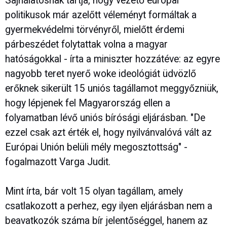
Sajnálatosnak tartja, hogy vezető európai
politikusok már azelőtt véleményt formáltak a
gyermekvédelmi törvényről, mielőtt érdemi
párbeszédet folytattak volna a magyar
hatóságokkal - írta a miniszter hozzátéve: az egyre
nagyobb teret nyerő woke ideológiát üdvözlő
erőknek sikerült 15 uniós tagállamot meggyőzniük,
hogy lépjenek fel Magyarország ellen a
folyamatban lévő uniós bírósági eljárásban. "De
ezzel csak azt érték el, hogy nyilvánvalóvá vált az
Európai Unión belüli mély megosztottság" -
fogalmazott Varga Judit.
Mint írta, bár volt 15 olyan tagállam, amely
csatlakozott a perhez, egy ilyen eljárásban nem a
beavatkozók száma bír jelentőséggel, hanem az