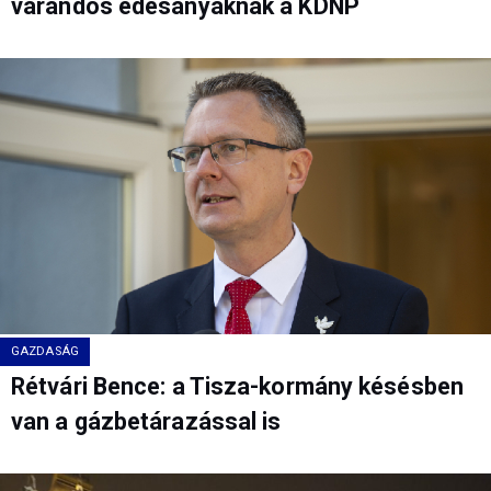
várandós édesanyáknak a KDNP
GAZDASÁG
Rétvári Bence: a Tisza-kormány késésben
van a gázbetárazással is