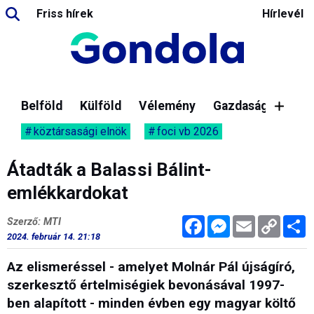
Friss hírek
Hírlevél
Belföld
Külföld
Vélemény
Gazdaság
köztársasági elnök
foci vb 2026
Átadták a Balassi Bálint-
emlékkardokat
Facebook
Messenger
Email
Copy
M
Szerző: MTI
Link
2024. február 14. 21:18
Az elismeréssel - amelyet Molnár Pál újságíró,
szerkesztő értelmiségiek bevonásával 1997-
ben alapított - minden évben egy magyar költő