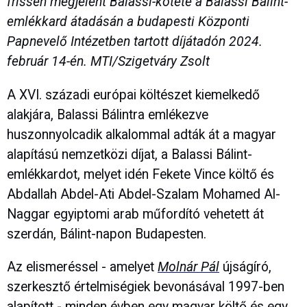
frissen megjelent Balassi-kötete a Balassi Bálint-
emlékkard átadásán a budapesti Központi
Papnevelő Intézetben tartott díjátadón 2024.
február 14-én. MTI/Szigetváry Zsolt
A XVI. századi európai költészet kiemelkedő
alakjára, Balassi Bálintra emlékezve
huszonnyolcadik alkalommal adták át a magyar
alapítású nemzetközi díjat, a Balassi Bálint-
emlékkardot, melyet idén Fekete Vince költő és
Abdallah Abdel-Ati Abdel-Szalam Mohamed Al-
Naggar egyiptomi arab műfordító vehetett át
szerdán, Bálint-napon Budapesten.
Az elismeréssel - amelyet
Molnár Pál
újságíró,
szerkesztő értelmiségiek bevonásával 1997-ben
alapított - minden évben egy magyar költő és egy