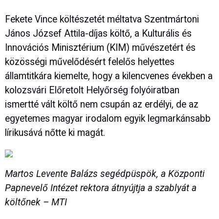
Fekete Vince költészetét méltatva Szentmártoni
János József Attila-díjas költő, a Kulturális és
Innovációs Minisztérium (KIM) művészetért és
közösségi művelődésért felelős helyettes
államtitkára kiemelte, hogy a kilencvenes években a
kolozsvári Előretolt Helyőrség folyóiratban
ismertté vált költő nem csupán az erdélyi, de az
egyetemes magyar irodalom egyik legmarkánsabb
lírikusává nőtte ki magát.
Martos Levente Balázs segédpüspök, a Központi
Papnevelő Intézet rektora átnyújtja a szablyát a
költőnek – MTI