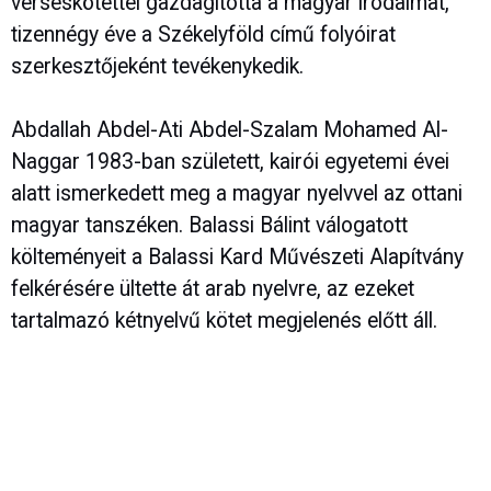
verseskötettel gazdagította a magyar irodalmat,
tizennégy éve a Székelyföld című folyóirat
szerkesztőjeként tevékenykedik.
Abdallah Abdel-Ati Abdel-Szalam Mohamed Al-
Naggar 1983-ban született, kairói egyetemi évei
alatt ismerkedett meg a magyar nyelvvel az ottani
magyar tanszéken. Balassi Bálint válogatott
költeményeit a Balassi Kard Művészeti Alapítvány
felkérésére ültette át arab nyelvre, az ezeket
tartalmazó kétnyelvű kötet megjelenés előtt áll.