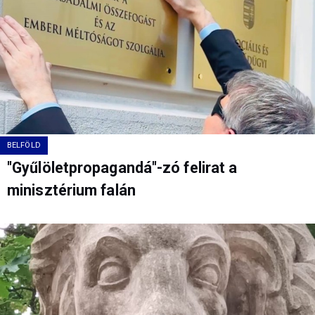
BELFÖLD
"Gyűlöletpropagandá"-zó felirat a
minisztérium falán