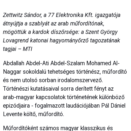
Zettwitz Sándor, a 77 Elektronika Kft. igazgatója
átnyújtja a szablyát az arab műfordítónak,
mögöttük a
kardok díszőrsége: a
Szent György
Lovagrend katonai hagyományőrző tagozatának
tagjai – MTI
Abdallah Abdel-Ati Abdel-Szalam Mohamed Al-
Naggar sokoldalú tehetséges történész, műfordító
és nem utolsó sorban irodalomszervező.
Történészi kutatásaival sorra derített fényt az
arab-magyar kapcsolatok történetének különböző
epizódjaira - fogalmazott laudációjában Pál Dániel
Levente költő, műfordító.
Műfordítóként számos magyar klasszikus és