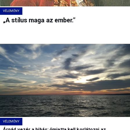
VÉLEMÉNY
„A stílus maga az ember.”
VÉLEMÉNY
Árpád vezér a hibás: őmiatta kell korlátozni az