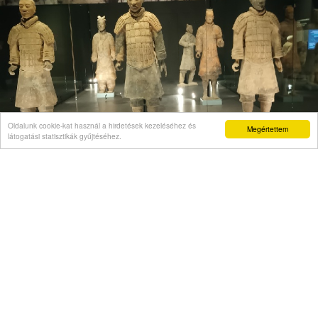
Oldalunk cookie-kat használ a hirdetések kezeléséhez és
Megértettem
látogatási statisztikák gyűjtéséhez.
VÉLEMÉNY
Önigazolás mint politikai kelepce
Videó