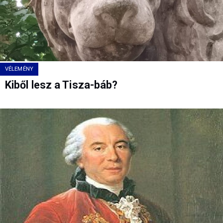
VÉLEMÉNY
Kiből lesz a Tisza-báb?