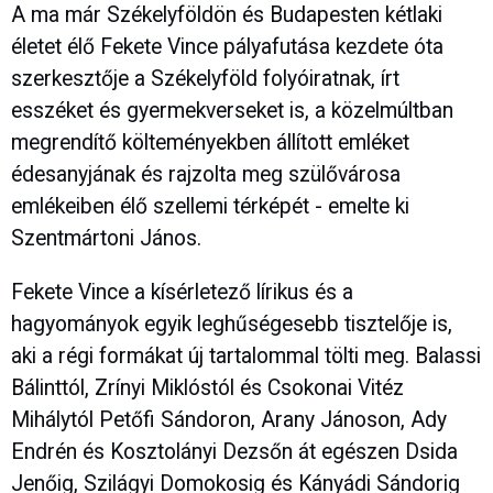
A ma már Székelyföldön és Budapesten kétlaki
életet élő Fekete Vince pályafutása kezdete óta
szerkesztője a Székelyföld folyóiratnak, írt
esszéket és gyermekverseket is, a közelmúltban
megrendítő költeményekben állított emléket
édesanyjának és rajzolta meg szülővárosa
emlékeiben élő szellemi térképét - emelte ki
Szentmártoni János.
Fekete Vince a kísérletező lírikus és a
hagyományok egyik leghűségesebb tisztelője is,
aki a régi formákat új tartalommal tölti meg. Balassi
Bálinttól, Zrínyi Miklóstól és Csokonai Vitéz
Mihálytól Petőfi Sándoron, Arany Jánoson, Ady
Endrén és Kosztolányi Dezsőn át egészen Dsida
Jenőig, Szilágyi Domokosig és Kányádi Sándorig