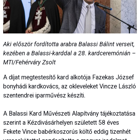
Aki először fordította arabra Balassi Bálint verseit,
kezében a Balassi-karddal a 28. kardceremónián –
MTI/Fehérváry Zsolt
A díjat megtestesítő kard alkotója Fazekas József
bonyhádi kardkovács, az okleveleket Vincze László
szentendrei iparművész készíti.
A Balassi Kard Művészeti Alapítvány tájékoztatása
szerint a Kézdivásárhelyen született 58 éves
Fekete Vince babérkoszorús költő eddig tizenhét