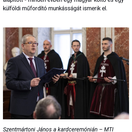
külföldi műfordító munkásságát ismerik el.
Szentmártoni János a kardceremónián – MTI