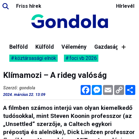
Friss hírek
Hírlevél
Belföld
Külföld
Vélemény
Gazdaság
köztársasági elnök
foci vb 2026
Klímamozi – A rideg valóság
Facebook
Messenger
Email
Copy
M
Szerző: gondola
Link
2024. március 22. 13:09
A filmben számos interjú van olyan kiemelkedő
tudósokkal, mint Steven Koonin professzor (az
„Unsettled” szerzője, a Caltech egykori
prépostja és alelnöke), Dick Lindzen professzor