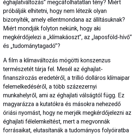
éghajlatváltozás” megcáfolhatatlan tény? Miért
próbálják elhitetni, hogy nem létezik olyan
bizonyíték, amely ellentmondana az állításuknak?
Miért mondják folyton nekünk, hogy aki
megkérdőjelezi a „klímakáoszt”, az „laposföld-hívő”
és „tudománytagadó”?
A film a klímaváltozás mögötti konszenzus
természetét tárja fel. Mesél az éghajlat-
finanszírozás eredetéről, a trillió dolláros klímaipar
felemelkedéséről, a több százezernyi
munkahelyről, ami az éghajlati válságtól függ. Ez
magyarázza a kutatókra és másokra nehezedő
óriási nyomást, hogy ne merjék megkérdőjelezni az
éghajlati félelemkeltést, mert a megvonnák
forrásaikat, elutasítanák a tudományos folyóiratba