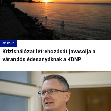
BELFÖLD
Krízishálózat létrehozását javasolja a
várandós édesanyáknak a KDNP