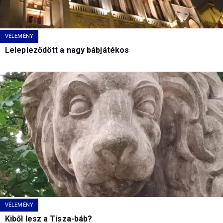
VÉLEMÉNY
Lelepleződött a nagy bábjátékos
VÉLEMÉNY
Kiből lesz a Tisza-báb?