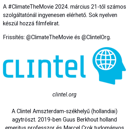
A #ClimateTheMovie 2024. március 21-től számos
szolgáltatónál ingyenesen elérhető. Sok nyelven
készül hozzá filmfelirat.
Frissítés: @ClimateTheMovie és @ClintelOrg.
clintel.org
A Clintel Amszterdam-székhelyű (hollandiai)
agytröszt. 2019-ben Guus Berkhout holland
emeritus professzor és Marcel Crok tudományos