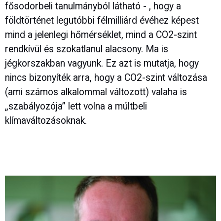
fősodorbeli tanulmányból látható - , hogy a
földtörténet legutóbbi félmilliárd évéhez képest
mind a jelenlegi hőmérséklet, mind a CO2-szint
rendkívül és szokatlanul alacsony. Ma is
jégkorszakban vagyunk. Ez azt is mutatja, hogy
nincs bizonyíték arra, hogy a CO2-szint változása
(ami számos alkalommal változott) valaha is
„szabályozója” lett volna a múltbeli
klímaváltozásoknak.