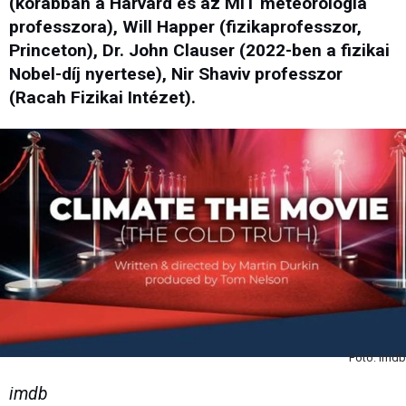
(korábban a Harvard és az MIT meteorológia
professzora), Will Happer (fizikaprofesszor,
Princeton), Dr. John Clauser (2022-ben a fizikai
Nobel-díj nyertese), Nir Shaviv professzor
(Racah Fizikai Intézet).
Fotó: imdb
imdb