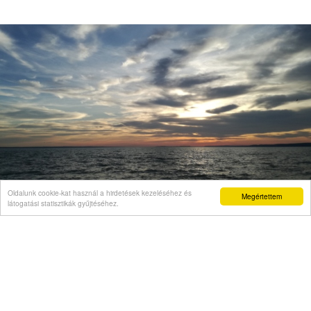
Oldalunk cookie-kat használ a hirdetések kezeléséhez és
Megértettem
látogatási statisztikák gyűjtéséhez.
VÉLEMÉNY
Árpád vezér a hibás: őmiatta kell korlátozni az
atomerőművet
Videó