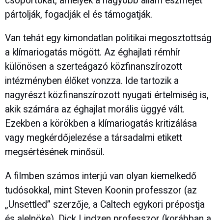
csoportokat, amelyek a nagyobb állam eszméjét
pártolják, fogadják el és támogatják.
Van tehát egy kimondatlan politikai megosztottság
a klímariogatás mögött. Az éghajlati rémhír
különösen a szerteágazó közfinanszírozott
intézményben élőket vonzza. Ide tartozik a
nagyrészt közfinanszírozott nyugati értelmiség is,
akik számára az éghajlat morális üggyé vált.
Ezekben a körökben a klímariogatás kritizálása
vagy megkérdőjelezése a társadalmi etikett
megsértésének minősül.
A filmben számos interjú van olyan kiemelkedő
tudósokkal, mint Steven Koonin professzor (az
„Unsettled” szerzője, a Caltech egykori prépostja
és alelnöke), Dick Lindzen professzor (korábban a