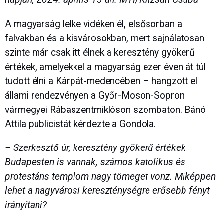
A magyarság lelke vidéken él, elsősorban a
falvakban és a kisvárosokban, mert sajnálatosan
szinte már csak itt élnek a keresztény gyökerű
értékek, amelyekkel a magyarság ezer éven át túl
tudott élni a Kárpát-medencében – hangzott el
állami rendezvényen a Győr-Moson-Sopron
vármegyei Rábaszentmiklóson szombaton. Bánó
Attila publicistát kérdezte a Gondola.
– Szerkesztő úr, keresztény gyökerű értékek
Budapesten is vannak, számos katolikus és
protestáns templom nagy tömeget vonz. Miképpen
lehet a nagyvárosi kereszténységre erősebb fényt
irányítani?