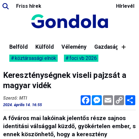
Friss hírek
Hírlevél
Belföld
Külföld
Vélemény
Gazdaság
köztársasági elnök
foci vb 2026
Kereszténységnek viseli pajzsát a
magyar vidék
Facebook
Messenger
Email
Copy
M
Szerző: MTI
Link
2024. április 14. 16:55
A főváros mai lakóinak jelentős része sajnos
identitási válsággal küzdő, gyökértelen ember, s
ennek köszönhető, hogy a keresztény