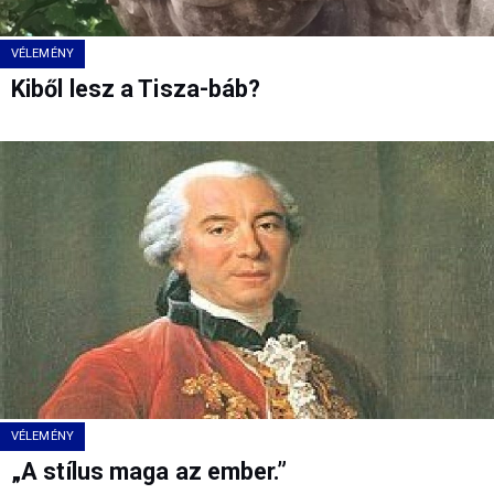
VÉLEMÉNY
Kiből lesz a Tisza-báb?
VÉLEMÉNY
„A stílus maga az ember.”