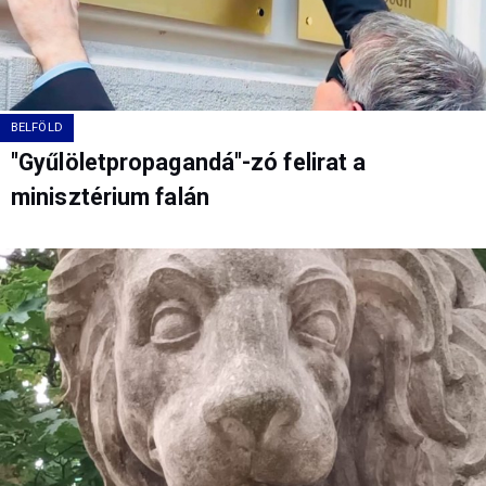
BELFÖLD
"Gyűlöletpropagandá"-zó felirat a
minisztérium falán