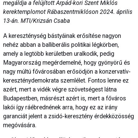
megáldja a felújított Árpád-kori Szent Miklós
kerektemplomot Rábaszentmiklóson 2024. április
13-án. MTI/Krizsán Csaba
A kereszténység bástyáinak erősítése nagyon
nehéz abban a balliberális politikai légkörben,
amely a legtöbb kerületben uralkodik, pedig
Magyarország megérdemelné, hogy gyönyörű és
nagy múltú fővárosában erősödjön a konzervatív-
kereszténydemokrata szemlélet. Fontos lenne ez
azért, mert a vidék végre szövetségest látna
Budapestben, másrészt azért is, mert a főváros
lakói így ráébrednének arra, hogy ez az irány
garanciát jelent a zsidó-keresztény érdekközösség
megóvására.