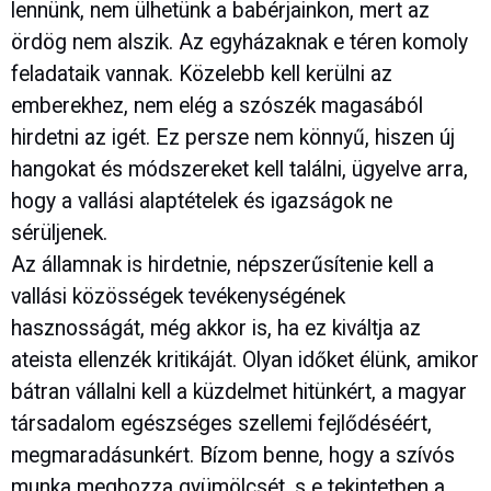
lennünk, nem ülhetünk a babérjainkon, mert az
ördög nem alszik. Az egyházaknak e téren komoly
feladataik vannak. Közelebb kell kerülni az
emberekhez, nem elég a szószék magasából
hirdetni az igét. Ez persze nem könnyű, hiszen új
hangokat és módszereket kell találni, ügyelve arra,
hogy a vallási alaptételek és igazságok ne
sérüljenek.
Az államnak is hirdetnie, népszerűsítenie kell a
vallási közösségek tevékenységének
hasznosságát, még akkor is, ha ez kiváltja az
ateista ellenzék kritikáját. Olyan időket élünk, amikor
bátran vállalni kell a küzdelmet hitünkért, a magyar
társadalom egészséges szellemi fejlődéséért,
megmaradásunkért. Bízom benne, hogy a szívós
munka meghozza gyümölcsét, s e tekintetben a