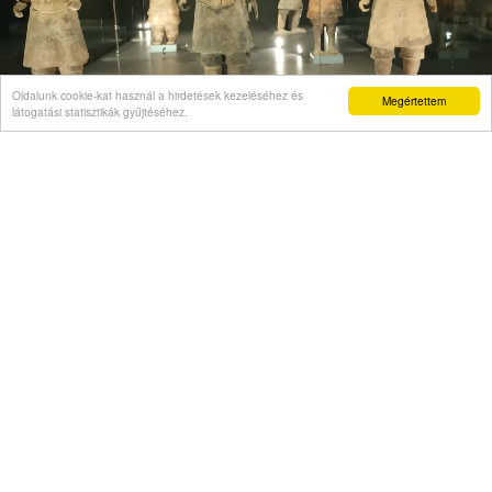
Oldalunk cookie-kat használ a hirdetések kezeléséhez és
Megértettem
látogatási statisztikák gyűjtéséhez.
VÉLEMÉNY
Önigazolás mint politikai kelepce
Videó