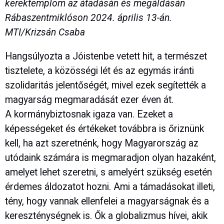
kerektemplom az átadásán és megáldásán
Rábaszentmiklóson 2024. április 13-án.
MTI/Krizsán Csaba
Hangsúlyozta a Jóistenbe vetett hit, a természet
tisztelete, a közösségi lét és az egymás iránti
szolidaritás jelentőségét, mivel ezek segítették a
magyarság megmaradását ezer éven át.
A kormánybiztosnak igaza van. Ezeket a
képességeket és értékeket továbbra is őriznünk
kell, ha azt szeretnénk, hogy Magyarország az
utódaink számára is megmaradjon olyan hazaként,
amelyet lehet szeretni, s amelyért szükség esetén
érdemes áldozatot hozni. Ami a támadásokat illeti,
tény, hogy vannak ellenfelei a magyarságnak és a
kereszténységnek is. Ők a globalizmus hívei, akik