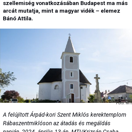
szellemiség vonatkozásában Budapest ma más
arcát mutatja, mint a magyar vidék – elemez
Bánó Attila.
Fotó: MTI
A felújított Árpád-kori Szent Miklós kerektemplom
Rábaszentmiklóson az átadás és megáldás
napján, 2024. április 13-án. MTI/Krizsán Csaba