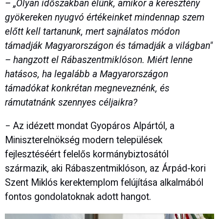
– „Olyan időszakban élünk, amikor a keresztény
gyökereken nyugvó értékeinket mindennap szem
előtt kell tartanunk, mert sajnálatos módon
támadják Magyarországon és támadják a világban"
– hangzott el Rábaszentmiklóson. Miért lenne
hatásos, ha legalább a Magyarországon
támadókat konkrétan megneveznénk, és
rámutatnánk szennyes céljaikra?
− Az idézett mondat Gyopáros Alpártól, a
Miniszterelnökség modern települések
fejlesztéséért felelős kormánybiztosától
származik, aki Rábaszentmiklóson, az Árpád-kori
Szent Miklós kerektemplom felújítása alkalmából
fontos gondolatoknak adott hangot.