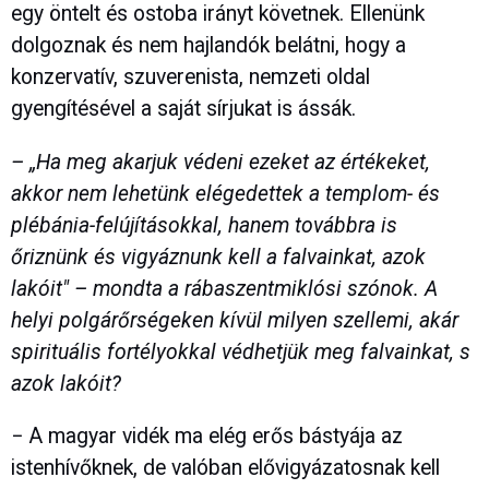
egy öntelt és ostoba irányt követnek. Ellenünk
dolgoznak és nem hajlandók belátni, hogy a
konzervatív, szuverenista, nemzeti oldal
gyengítésével a saját sírjukat is ássák.
– „Ha meg akarjuk védeni ezeket az értékeket,
akkor nem lehetünk elégedettek a templom- és
plébánia-felújításokkal, hanem továbbra is
őriznünk és vigyáznunk kell a falvainkat, azok
lakóit" – mondta a rábaszentmiklósi szónok. A
helyi polgárőrségeken kívül milyen szellemi, akár
spirituális fortélyokkal védhetjük meg falvainkat, s
azok lakóit?
− A magyar vidék ma elég erős bástyája az
istenhívőknek, de valóban elővigyázatosnak kell