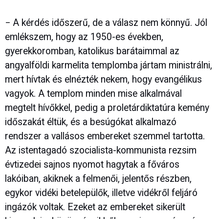
− A kérdés időszerű, de a válasz nem könnyű. Jól
emlékszem, hogy az 1950-es években,
gyerekkoromban, katolikus barátaimmal az
angyalföldi karmelita templomba jártam ministrálni,
mert hívtak és elnézték nekem, hogy evangélikus
vagyok. A templom minden mise alkalmával
megtelt hívőkkel, pedig a proletárdiktatúra kemény
időszakát éltük, és a besúgókat alkalmazó
rendszer a vallásos embereket szemmel tartotta.
Az istentagadó szocialista-kommunista rezsim
évtizedei sajnos nyomot hagytak a főváros
lakóiban, akiknek a felmenői, jelentős részben,
egykor vidéki betelepülők, illetve vidékről feljáró
ingázók voltak. Ezeket az embereket sikerült